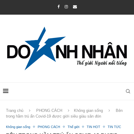
Trang chủ
PHONG CÁCH
Không gian sống
Bên
trong hầm trú ẩn Covid-19 được giới siêu giàu săn đón
Không gian sống
PHONG CÁCH
Thế giới
TIN HOT
TIN TỨC