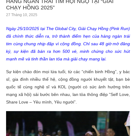
HÀNG NGÀN TRÁI TIM HỘI NGỘ TẠI “GIẢI
CHẠY HỒNG 2025”
27 Tháng 10, 2025
Ngày 25/10/2025 tại The Global City, Giải Chạy Hồng (Pink Run)
đã chính thức diễn ra, trở thành điểm hẹn của hàng ngàn trái
tim cùng chung nhịp đập vì cộng đồng. Chỉ sau 48 giờ mở đăng
ký, sự kiện đã bán ra hơn 500 vé, minh chứng cho sức hút
mạnh mẽ và tinh thần lan tỏa mà giải chạy mang lại.
Sự kiện chào đón mọi lứa tuổi, từ các “chiến binh Hồng”, y bác
sĩ, gia đình nhiều thế hệ, cộng đồng người khuyết tật, bạn bè
quốc tế cùng nghệ sĩ và KOL (người có sức ảnh hưởng trên
mạng xã hội) sải bước bên nhau, lan tỏa thông điệp “Self Love,
Share Love – Yêu mình, Yêu người”.