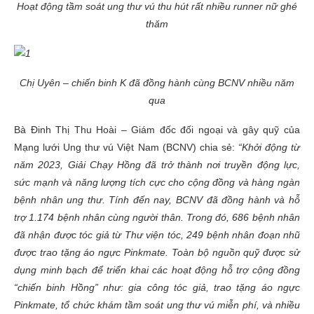
Hoạt động tầm soát ung thư vú thu hút rất nhiều runner nữ ghé
thăm
Chị Uyên – chiến binh K đã đồng hành cùng BCNV nhiều năm
qua
Bà Đinh Thị Thu Hoài – Giám đốc đối ngoại và gây quỹ của
Mạng lưới Ung thư vú Việt Nam (BCNV) chia sẻ:
“Khởi động từ
năm 2023, Giải Chạy Hồng đã trở thành nơi truyền động lực,
sức mạnh và năng lượng tích cực cho cộng đồng và hàng ngàn
bệnh nhân ung thư. Tính đến nay, BCNV đã đồng hành và hỗ
trợ 1.174 bệnh nhân cùng người thân. Trong đó, 686 bệnh nhân
đã nhận được tóc giả từ Thư viện tóc, 249 bệnh nhân đoạn nhũ
được trao tặng áo ngực Pinkmate. Toàn bộ nguồn quỹ được sử
dụng minh bạch để triển khai các hoạt động hỗ trợ cộng đồng
“chiến binh Hồng” như: gia công tóc giả, trao tặng áo ngực
Pinkmate, tổ chức khám tầm soát ung thư vú miễn phí, và nhiều