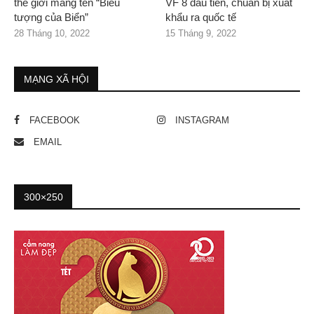
thế giới mang tên “Biểu
VF 8 đầu tiên, chuẩn bị xuất
tượng của Biển”
khẩu ra quốc tế
28 Tháng 10, 2022
15 Tháng 9, 2022
MẠNG XÃ HỘI
FACEBOOK
INSTAGRAM
EMAIL
300×250