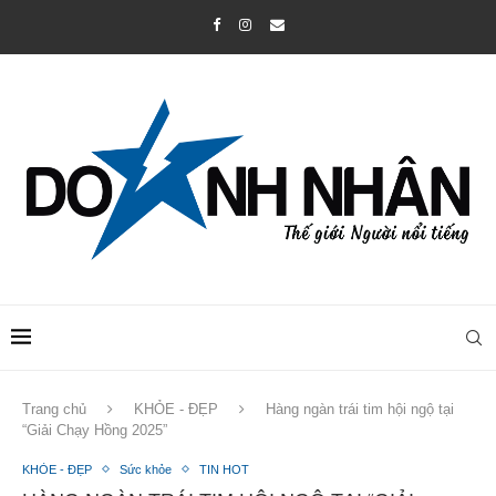
Trang chủ
KHỎE - ĐẸP
Hàng ngàn trái tim hội ngộ tại
“Giải Chạy Hồng 2025”
KHỎE - ĐẸP
Sức khỏe
TIN HOT