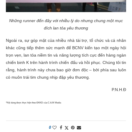
Những runner đến đây với nhiều lý do nhưng chung một mục
đích lan tỏa yêu thương
Ngoài ra, sự góp mặt của nhiều nhà tài trợ, tổ chức và cá nhân
khác cũng tiếp thêm sức mạnh để BCNV kiến tạo một ngày hội
trọn vẹn, lan tỏa niềm tin và năng lượng tích cực đến hàng ngàn
chiến binh K trên hành trình chiến đấu và hồi phục. Chúng tôi tin
rằng, hành trình này chưa bao giờ đơn độc – bởi phía sau luôn
có muôn trái tim chung nhịp đập yêu thương.
P.N.H.Đ
*Nội dung được thực hiện theo ĐKKD của C.A.M Media
0