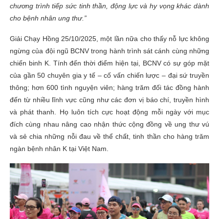
chương trình tiếp sức tinh thần, động lực và hy vọng khác dành
cho bệnh nhân ung thư.”
Giải Chạy Hồng 25/10/2025, một lần nữa cho thấy nỗ lực không
ngừng của đội ngũ BCNV trong hành trình sát cánh cùng những
chiến binh K. Tính đến thời điểm hiện tại, BCNV có sự góp mặt
của gần 50 chuyên gia y tế – cố vấn chiến lược – đại sứ truyền
thông; hơn 600 tình nguyện viên; hàng trăm đối tác đồng hành
đến từ nhiều lĩnh vực cũng như các đơn vị báo chí, truyền hình
và phát thanh. Họ luôn tích cực hoạt động mỗi ngày với mục
đích cùng nhau nâng cao nhận thức cộng đồng về ung thư vú
và sẻ chia những nỗi đau về thể chất, tinh thần cho hàng trăm
ngàn bệnh nhân K tại Việt Nam.