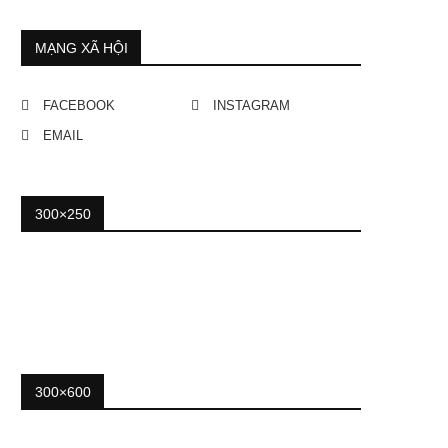
MẠNG XÃ HỘI
FACEBOOK
INSTAGRAM
EMAIL
300×250
300×600