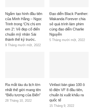
Ngắm tạo hình đầu tiên
Đạo diễn Black Panther:
của Minh Hằng – Ngọc
Wakanda Forever chia
Trinh trong ‘Chị chị em
sẻ quá trình làm phim
em 2’: Vẻ đẹp cổ điển
cùng đạo diễn Charlie
chuẩn mỹ nhân Sài
Nguyễn
thành thế kỷ trước.
5 Tháng mười một, 2022
9 Tháng mười một, 2022
Ra mắt tàu du lịch lớn
Vinfast bàn giao 100 ô
nhất thế giới mang tên
tô điện VF 8 đầu tiên,
“Biểu tượng của Biển”
chuẩn bị xuất khẩu ra
quốc tế
28 Tháng 10, 2022
15 Tháng 9, 2022