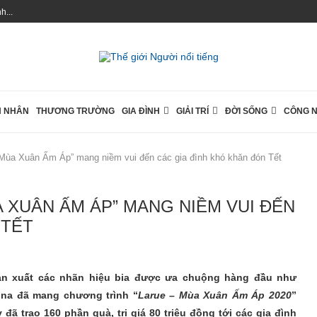
...
 NHÂN
THƯƠNG TRƯỜNG
GIA ĐÌNH
GIẢI TRÍ
ĐỜI SỐNG
CÔNG 
ùa Xuân Ấm Áp” mang niềm vui đến các gia đình khó khăn đón Tết
XUÂN ẤM ÁP” MANG NIỀM VUI ĐẾN
TẾT
sản xuất các nhãn hiệu bia được ưa chuộng hàng đầu như
vina đã mang chương trình “
Larue – Mùa Xuân Ấm Áp 2020
”
ã trao 160 phần quà, trị giá 80 triệu đồng tới các gia đình