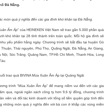
phố Đà Nẵng.
 món quà ý nghĩa đến các gia đình khó khăn tại Đà Nẵng.
Xuân Ấm Áp
” của HEINEKEN Việt Nam sẽ trao gần 5.000 phần quà
ảnh khó khăn tại 28 tỉnh thành trên toàn quốc. Mỗi hộ gia đình sẽ
nhu yếu phẩm hằng ngày. Chương trình sẽ bắt đầu tại huyện Gò
h Thuận, Thái nguyên, Phú Thọ, Quãng Ngãi, Đà Nẵng, An Giang,
à Nội, Sóc Trăng, Quảng Nam, TP.Hồ Chí Minh, Thanh Hóa, Long
Tàu.
buổi trao quà BIVINA Mùa Xuân Ấm Áp tại Quảng Ngãi
ương trình “Mùa Xuân Ấm Áp” để mang niềm vui đến với các gia
năm qua, ngoài ngân sách công ty hơn 9,6 tỷ đồng, chương trình
n viên và đối tác kinh doanh với tổng số tiền quyên góp tính đến
ang những món quà ý nghĩa đến với bà con ở khắp các vùng miền