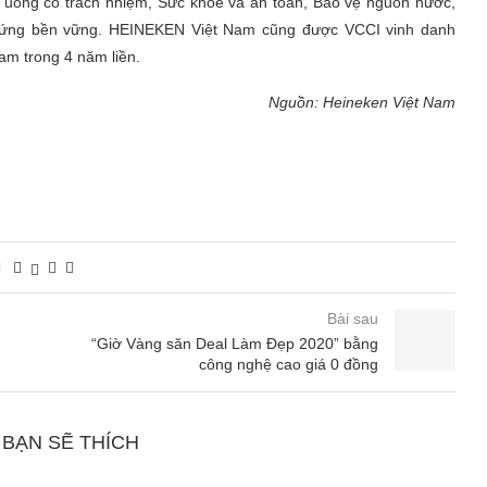
n uống có trách nhiệm, Sức khoẻ và an toàn, Bảo vệ nguồn nước,
 ứng bền vững. HEINEKEN Việt Nam cũng được VCCI vinh danh
am trong 4 năm liền.
Nguồn: Heineken Việt Nam
Bài sau
“Giờ Vàng săn Deal Làm Đẹp 2020” bằng
công nghệ cao giá 0 đồng
 BẠN SẼ THÍCH