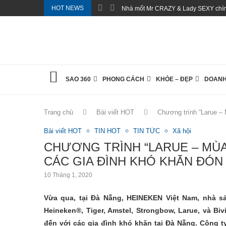
HOT NEWS
Nhà mốt Mr CRAZY & Lady SEXY chính
SAO 360
PHONG CÁCH
KHỎE – ĐẸP
DOANH
Trang chủ
Bài viết HOT
Chương trình “Larue – M
Bài viết HOT
TIN HOT
TIN TỨC
Xã hội
CHƯƠNG TRÌNH “LARUE – MÙA 
CÁC GIA ĐÌNH KHÓ KHĂN ĐÓN 
10 Tháng 1, 2020
Vừa qua, tại Đà Nẵng, HEINEKEN Việt Nam, nhà 
Heineken®, Tiger, Amstel, Strongbow, Larue, và Bi
đến với các gia đình khó khăn tại Đà Nẵng. Công ty đ