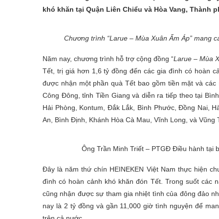
khó khăn tại Quận Liên Chiểu và Hòa Vang, Thành 
Chương trình “Larue – Mùa Xuân Ấm Áp” mang các
Năm nay, chương trình hỗ trợ cộng đồng “
Larue – Mùa 
Tết, trị giá hơn 1,6 tỷ đồng đến các gia đình có hoàn c
được nhận một phần quà Tết bao gồm tiền mặt và các 
Công Đông, tỉnh Tiền Giang và diễn ra tiếp theo tại Bìn
Hải Phòng, Kontum, Đắk Lắk, Bình Phước, Đồng Nai, H
An, Bình Định, Khánh Hòa Cà Mau, Vĩnh Long, và Vũng 
Ông Trần Minh Triết – PTGĐ Điều hành tại 
Đây là năm thứ chín HEINEKEN Việt Nam thực hiện ch
đình có hoàn cảnh khó khăn đón Tết. Trong suốt các 
cũng nhận được sự tham gia nhiệt tình của đông đảo nhâ
nay là 2 tỷ đồng và gần 11,000 giờ tình nguyện để m
trên cả nước.