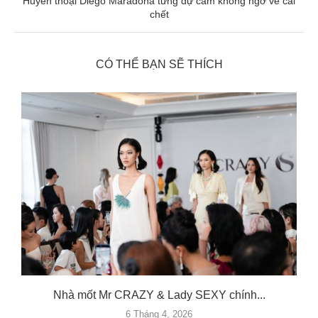
Huyền thoại Diego Maradona từng dự cảm không ngờ về cái
chết
CÓ THỂ BẠN SẼ THÍCH
Nhà mốt Mr CRAZY & Lady SEXY chính...
6 Tháng 4, 2026