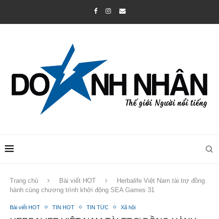
Trang chủ
Bài viết HOT
Herbalife Việt Nam tài trợ đồng
hành cùng chương trình khởi động SEA Games 31
Bài viết HOT
TIN HOT
TIN TỨC
Xã hội