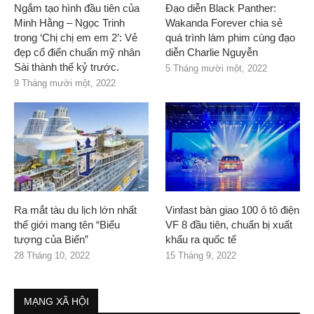
Ngắm tạo hình đầu tiên của
Đạo diễn Black Panther:
Minh Hằng – Ngọc Trinh
Wakanda Forever chia sẻ
trong ‘Chị chị em em 2’: Vẻ
quá trình làm phim cùng đạo
đẹp cổ điển chuẩn mỹ nhân
diễn Charlie Nguyễn
Sài thành thế kỷ trước.
5 Tháng mười một, 2022
9 Tháng mười một, 2022
Ra mắt tàu du lịch lớn nhất
Vinfast bàn giao 100 ô tô điện
thế giới mang tên “Biểu
VF 8 đầu tiên, chuẩn bị xuất
tượng của Biển”
khẩu ra quốc tế
28 Tháng 10, 2022
15 Tháng 9, 2022
MẠNG XÃ HỘI