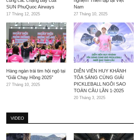
cùng các chặng bay của
nghiệm Thiền tập tại Việt
SUN PhuQuoc Airways
Nam
17 Tháng 12, 2025
27 Tháng 10, 2025
Hàng ngàn trái tim hội ngộ tại
DIỄN VIÊN HUY KHÁNH
“Giải Chạy Hồng 2025”
TỎA SÁNG CÙNG GIẢI
PICKLEBALL NGÔI SAO
27 Tháng 10, 2025
TOÀN CẦU LẦN 1-2025
20 Tháng 3, 2025
VIDEO