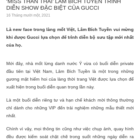
‘MISS THẦN THÁI’ LÂM BÍCH TUYỀN TRÌNH
DIỄN SHOW ĐẶC BIỆT CỦA GUCCI
16 Tháng mười một, 2021
Là new face trong làng mốt Việt, Lâm Bích Tuyền vui mừng
khi được Gucci lựa chọn để trình diễn bộ sưu tập mới nhất
của họ.
Mới đây, nhà mốt lừng danh nước Ý vừa có buổi diễn private
đầu tiên tại Việt Nam, Lâm Bích Tuyền là một trong những
gương mặt hiếm hoi của làng thời trang Việt được lựa chọn để
xuất hiện trong buổi diễn quan trọng lần này.
Là một buổi diễn riêng tư và hạn chế khách mời thông thường
chỉ dành cho những VIP đến trải nghiệm những mẫu thiết mới
nhất.
Chính vì vậy, mọi thông tin cũng như việc chụp ảnh, quay hình
đều được kiểm soát chặt chẽ trong suốt những ngày diễn ra