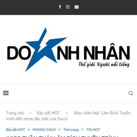
Trang chủ
Bài viết HOT
‘Miss thần thái’ Lâm Bích Tuyền
trình diễn show đặc biệt của Gucci
Bài viết HOT
PHONG CÁCH
Thời trang
TIN HOT