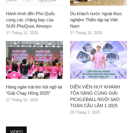
Hành trình đến Phú Quốc
Du khách nước ngoài thực
cùng các chặng bay của
nghiệm Thiền tập tại Việt
SUN PhuQuoc Airways
Nam
17 Tháng 12, 2025
27 Tháng 10, 2025
Hàng ngàn trái tim hội ngộ tại
DIỄN VIÊN HUY KHÁNH
“Giải Chạy Hồng 2025”
TỎA SÁNG CÙNG GIẢI
PICKLEBALL NGÔI SAO
27 Tháng 10, 2025
TOÀN CẦU LẦN 1-2025
20 Tháng 3, 2025
VIDEO