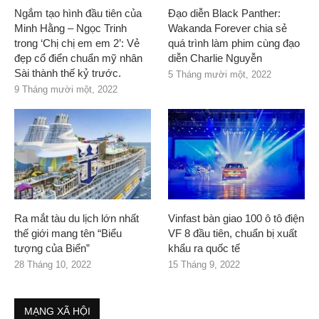
Ngắm tạo hình đầu tiên của
Đạo diễn Black Panther:
Minh Hằng – Ngọc Trinh
Wakanda Forever chia sẻ
trong ‘Chị chị em em 2’: Vẻ
quá trình làm phim cùng đạo
đẹp cổ điển chuẩn mỹ nhân
diễn Charlie Nguyễn
Sài thành thế kỷ trước.
5 Tháng mười một, 2022
9 Tháng mười một, 2022
Ra mắt tàu du lịch lớn nhất
Vinfast bàn giao 100 ô tô điện
thế giới mang tên “Biểu
VF 8 đầu tiên, chuẩn bị xuất
tượng của Biển”
khẩu ra quốc tế
28 Tháng 10, 2022
15 Tháng 9, 2022
MẠNG XÃ HỘI