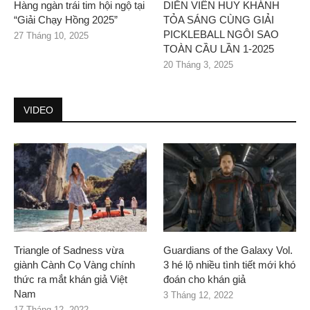
Hàng ngàn trái tim hội ngộ tại
DIỄN VIÊN HUY KHÁNH
“Giải Chạy Hồng 2025”
TỎA SÁNG CÙNG GIẢI
PICKLEBALL NGÔI SAO
27 Tháng 10, 2025
TOÀN CẦU LẦN 1-2025
20 Tháng 3, 2025
VIDEO
Triangle of Sadness vừa
Guardians of the Galaxy Vol.
giành Cành Cọ Vàng chính
3 hé lộ nhiều tình tiết mới khó
thức ra mắt khán giả Việt
đoán cho khán giả
Nam
3 Tháng 12, 2022
17 Tháng 12, 2022