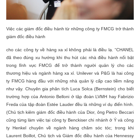
Việc các giám đốc điều hành từ những công ty FMCG trở thành
giám đốc điều hành
cho các công ty về hàng xa xỉ không phải là điều lạ. “CHANEL
đã theo đúng xu hướng khi thu hút các nhà điều hành nổi bật
trong lĩnh vực FMCG để trở thành người quản lý cho các
thương hiệu và ngành hàng xa xỉ. Unilever và P&G là hai công
ty FMCG hàng đầu với những nhà quản lý cấp cao tiềm năng
như vậy. Chuyên gia phân tích Luca Solca (Bernstein) cho biết
trường hợp của Antonio Belloni ở tập đoàn LVMH hay Fabrizio
Freda của tập đoàn Estée Lauder đều là những ví dụ điển hình.
(Chủ tịch kiêm giám đốc điều hành của Dior, ông Pietro Beccari
cũng từng làm việc tại công ty Benckiser chi nhánh ở Ý và công
ty Henkel chuyên về ngành hàng chăm sóc tóc; trong khi
Laurent Boillot, Chủ tịch và Giám đốc điều hành của Hennessy