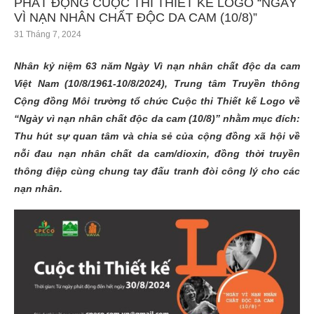
PHÁT ĐỘNG CUỘC THI THIẾT KẾ LOGO “NGÀY
VÌ NẠN NHÂN CHẤT ĐỘC DA CAM (10/8)”
31 Tháng 7, 2024
Nhân kỷ
niệm
63
năm Ngày Vì nạn nhân chất độc da cam
Việt Nam (10/8/1961-10/8/2024),
Trung tâm Truyền thông
Cộng đồng Môi trường tổ chức
Cuộc thi Thiết kế Logo về
“
Ngày vì nạn nhân chất độc da cam
(10/8)”
nhằm m
ục đích:
Thu hút sự quan tâm và chia sẻ của cộng
đồng
xã hội về
nỗi
đau
nạn nhân chất da cam/dioxin, đồng thời truyền
thông điệp cùng chung tay đấu tranh đòi công lý cho các
nạn nhân
.