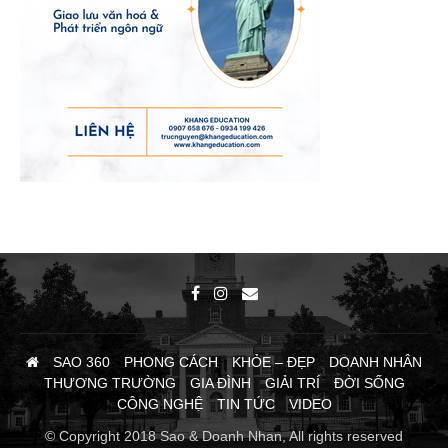
SAO 360
PHONG CÁCH
KHỎE – ĐẸP
DOANH NHÂN
THƯƠNG TRƯỜNG
GIA ĐÌNH
GIẢI TRÍ
ĐỜI SỐNG
CÔNG NGHỆ
TIN TỨC
VIDEO
© Copyright 2018 Sao & Doanh Nhan, All rights reserved