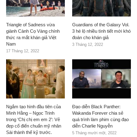
Triangle of Sadness vừa
Guardians of the Galaxy Vol.
giành Cành Cọ Vàng chính
3 hé lộ nhiều tình tiết mới khó
thức ra mắt khán giả Việt
đoán cho khán giả
Nam
3 Tháng 12, 2022
17 Tháng 12, 2022
Ngắm tạo hình đầu tiên của
Đạo diễn Black Panther:
Minh Hằng – Ngọc Trinh
Wakanda Forever chia sẻ
trong ‘Chị chị em em 2’: Vẻ
quá trình làm phim cùng đạo
đẹp cổ điển chuẩn mỹ nhân
diễn Charlie Nguyễn
Sài thành thế kỷ trước.
5 Tháng mười một, 2022