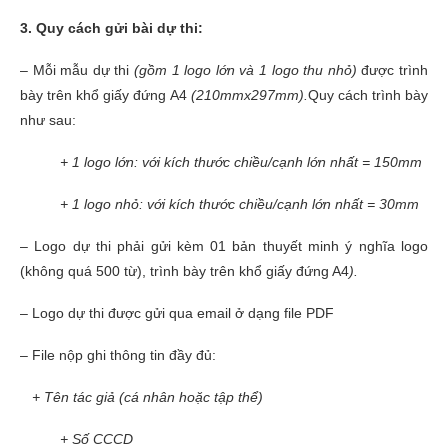
3
. Quy cách gửi bài dự thi:
– Mỗi mẫu dự thi
(gồm 1 logo lớn và 1 logo thu nhỏ)
được trình
bày trên khổ giấy đứng A4
(210mmx297mm)
.
Quy cách trình bày
như sau:
+ 1 logo lớn: với kích thước chiều/cạnh lớn nhất = 150mm
+ 1 logo nhỏ: với kích thước chiều/cạnh lớn nhất = 30mm
– Logo dự thi phải gửi kèm 01 bản thuyết minh ý nghĩa logo
(không quá 500 từ), trình bày trên khổ giấy đứng A4
)
.
– Logo dự thi được gửi qua email ở dạng file PDF
– File nộp ghi thông tin đầy đủ:
+ Tên tác giả (cá nhân hoặc tập thể)
+ Số CCCD