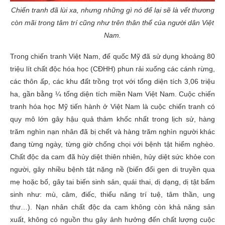
Chiến tranh đã lùi xa, nhưng những gì nó để lại sẽ là vết thương
còn mãi trong tâm trí cũng như trên thân thể của người dân Việt
Nam.
Trong chiến tranh Việt Nam, đế quốc Mỹ đã sử dụng khoảng 80
triệu lít chất độc hóa học (CĐHH) phun rải xuống các cánh rừng,
các thôn ấp, các khu đất trồng trọt với tổng diện tích 3,06 triệu
ha, gần bằng ¼ tổng diện tích miền Nam Việt Nam. Cuộc chiến
tranh hóa học Mỹ tiến hành ở Việt Nam là cuộc chiến tranh có
quy mô lớn gây hậu quả thảm khốc nhất trong lịch sử, hàng
trăm nghìn nạn nhân đã bị chết và hàng trăm nghìn người khác
đang từng ngày, từng giờ chống chọi với bệnh tật hiểm nghèo.
Chất độc da cam đã hủy diệt thiên nhiên, hủy diệt sức khỏe con
người, gây nhiều bệnh tật nặng nề (biến đổi gen di truyền qua
mẹ hoặc bố, gây tai biến sinh sản, quái thai, dị dạng, dị tật bẩm
sinh như: mù, câm, điếc, thiểu năng trí tuệ, tâm thần, ung
thư…). Nạn nhân chất độc da cam không còn khả năng sản
xuất, không có nguồn thu gây ảnh hưởng đến chất lượng cuộc