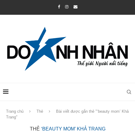
Trang chủ
Thẻ
Bài viết được gắn thẻ "‘beauty mom’ Khả
Trang"
THẺ
‘BEAUTY MOM’ KHẢ TRANG