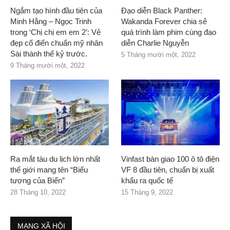
Ngắm tạo hình đầu tiên của
Đạo diễn Black Panther:
Minh Hằng – Ngọc Trinh
Wakanda Forever chia sẻ
trong ‘Chị chị em em 2’: Vẻ
quá trình làm phim cùng đạo
đẹp cổ điển chuẩn mỹ nhân
diễn Charlie Nguyễn
Sài thành thế kỷ trước.
5 Tháng mười một, 2022
9 Tháng mười một, 2022
Ra mắt tàu du lịch lớn nhất
Vinfast bàn giao 100 ô tô điện
thế giới mang tên “Biểu
VF 8 đầu tiên, chuẩn bị xuất
tượng của Biển”
khẩu ra quốc tế
28 Tháng 10, 2022
15 Tháng 9, 2022
MẠNG XÃ HỘI