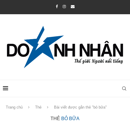
Trang chủ
Thẻ
Bài viết được gắn thẻ "bỏ bữa"
THẺ
BỎ BỮA