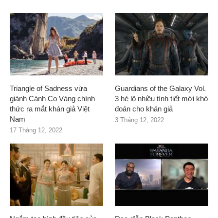
Triangle of Sadness vừa
Guardians of the Galaxy Vol.
giành Cành Cọ Vàng chính
3 hé lộ nhiều tình tiết mới khó
thức ra mắt khán giả Việt
đoán cho khán giả
Nam
3 Tháng 12, 2022
17 Tháng 12, 2022