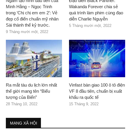
Ngắm tạo hình đầu tiên của
Đạo diễn Black Panther:
Minh Hằng – Ngọc Trinh
Wakanda Forever chia sẻ
trong ‘Chị chị em em 2’: Vẻ
quá trình làm phim cùng đạo
đẹp cổ điển chuẩn mỹ nhân
diễn Charlie Nguyễn
Sài thành thế kỷ trước.
5 Tháng mười một, 2022
9 Tháng mười một, 2022
Ra mắt tàu du lịch lớn nhất
Vinfast bàn giao 100 ô tô điện
thế giới mang tên “Biểu
VF 8 đầu tiên, chuẩn bị xuất
tượng của Biển”
khẩu ra quốc tế
28 Tháng 10, 2022
15 Tháng 9, 2022
MẠNG XÃ HỘI