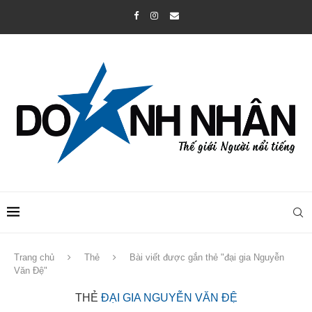
Trang chủ
Thẻ
Bài viết được gắn thẻ "đại gia Nguyễn
Văn Đệ"
THẺ
ĐẠI GIA NGUYỄN VĂN ĐỆ