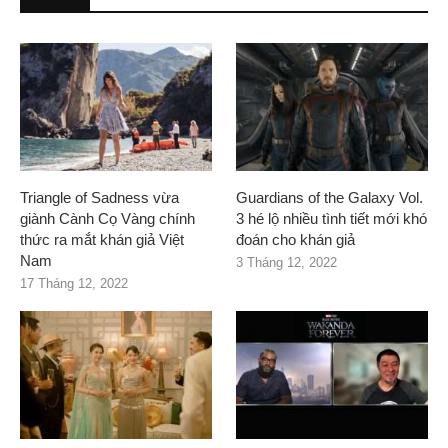
Triangle of Sadness vừa
Guardians of the Galaxy Vol.
giành Cành Cọ Vàng chính
3 hé lộ nhiều tình tiết mới khó
thức ra mắt khán giả Việt
đoán cho khán giả
Nam
3 Tháng 12, 2022
17 Tháng 12, 2022