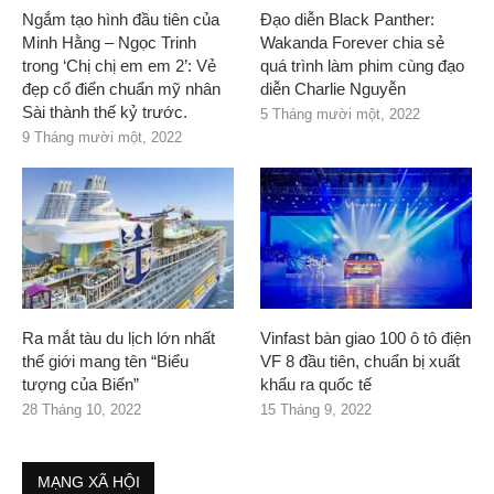
Ngắm tạo hình đầu tiên của
Đạo diễn Black Panther:
Minh Hằng – Ngọc Trinh
Wakanda Forever chia sẻ
trong ‘Chị chị em em 2’: Vẻ
quá trình làm phim cùng đạo
đẹp cổ điển chuẩn mỹ nhân
diễn Charlie Nguyễn
Sài thành thế kỷ trước.
5 Tháng mười một, 2022
9 Tháng mười một, 2022
Ra mắt tàu du lịch lớn nhất
Vinfast bàn giao 100 ô tô điện
thế giới mang tên “Biểu
VF 8 đầu tiên, chuẩn bị xuất
tượng của Biển”
khẩu ra quốc tế
28 Tháng 10, 2022
15 Tháng 9, 2022
MẠNG XÃ HỘI