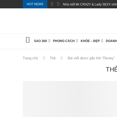
HOT NEWS
Nhà mốt Mr CRAZY & Lady SEXY chính
SAO 360
PHONG CÁCH
KHỎE – ĐẸP
DOANH
Trang chủ
Thẻ
Bài viết được gắn thẻ "Disney"
TH