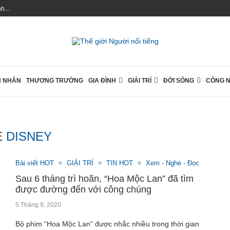
...
 NHÂN
THƯƠNG TRƯỜNG
GIA ĐÌNH
GIẢI TRÍ
ĐỜI SỐNG
CÔNG 
Ẻ
DISNEY
Bài viết HOT
GIẢI TRÍ
TIN HOT
Xem - Nghe - Đọc
Sau 6 tháng trì hoãn, “Hoa Mộc Lan” đã tìm
được đường đến với công chúng
5 Tháng 9, 2020
Bộ phim “Hoa Mộc Lan” được nhắc nhiều trong thời gian