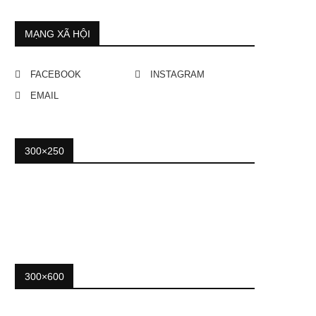
MẠNG XÃ HỘI
FACEBOOK
INSTAGRAM
EMAIL
300×250
300×600