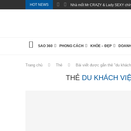
HOT NEWS
Nhà mốt Mr CRAZY & Lady SEXY chính
SAO 360
PHONG CÁCH
KHỎE – ĐẸP
DOANH
Trang chủ
Thẻ
Bài viết được gắn thẻ "du khách
THẺ
DU KHÁCH VI