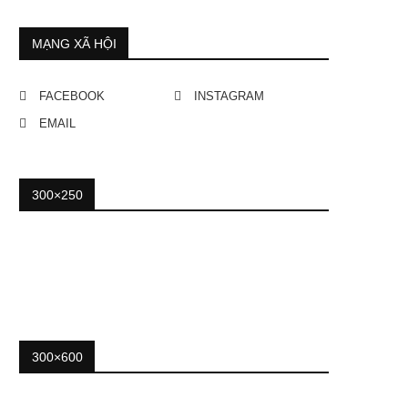
MẠNG XÃ HỘI
FACEBOOK
INSTAGRAM
EMAIL
300×250
300×600