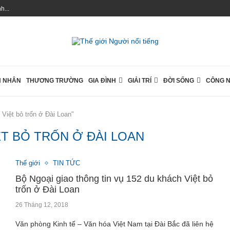
...
 NHÂN
THƯƠNG TRƯỜNG
GIA ĐÌNH
GIẢI TRÍ
ĐỜI SỐNG
CÔNG 
 Việt bỏ trốn ở Đài Loan"
ỆT BỎ TRỐN Ở ĐÀI LOAN
Thế giới
TIN TỨC
Bộ Ngoại giao thông tin vụ 152 du khách Việt bỏ
trốn ở Đài Loan
26 Tháng 12, 2018
Văn phòng Kinh tế – Văn hóa Việt Nam tại Đài Bắc đã liên hệ