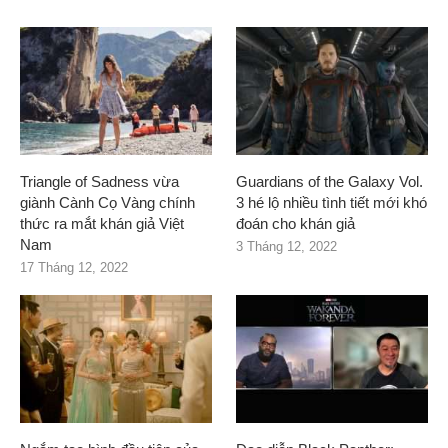
Triangle of Sadness vừa
Guardians of the Galaxy Vol.
giành Cành Cọ Vàng chính
3 hé lộ nhiều tình tiết mới khó
thức ra mắt khán giả Việt
đoán cho khán giả
Nam
3 Tháng 12, 2022
17 Tháng 12, 2022