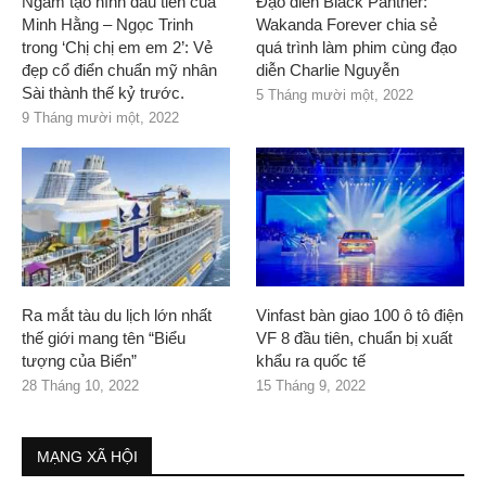
Ngắm tạo hình đầu tiên của
Đạo diễn Black Panther:
Minh Hằng – Ngọc Trinh
Wakanda Forever chia sẻ
trong ‘Chị chị em em 2’: Vẻ
quá trình làm phim cùng đạo
đẹp cổ điển chuẩn mỹ nhân
diễn Charlie Nguyễn
Sài thành thế kỷ trước.
5 Tháng mười một, 2022
9 Tháng mười một, 2022
Ra mắt tàu du lịch lớn nhất
Vinfast bàn giao 100 ô tô điện
thế giới mang tên “Biểu
VF 8 đầu tiên, chuẩn bị xuất
tượng của Biển”
khẩu ra quốc tế
28 Tháng 10, 2022
15 Tháng 9, 2022
MẠNG XÃ HỘI