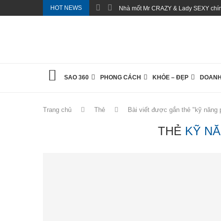
HOT NEWS
Nhà mốt Mr CRAZY & Lady SEXY chính
SAO 360
PHONG CÁCH
KHỎE – ĐẸP
DOANH
Trang chủ
Thẻ
Bài viết được gắn thẻ "kỹ năng 
THẺ
KỸ N