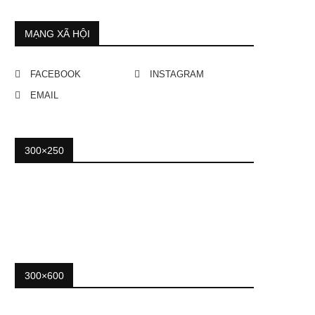
MẠNG XÃ HỘI
FACEBOOK
INSTAGRAM
EMAIL
300×250
300×600