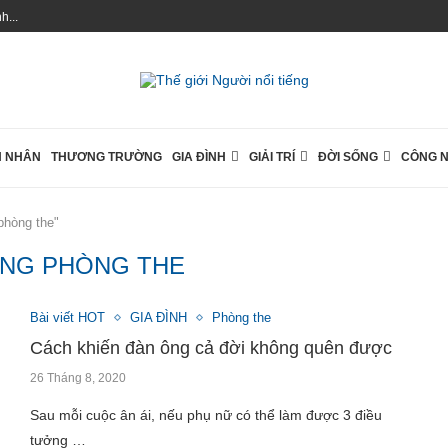
...
 NHÂN
THƯƠNG TRƯỜNG
GIA ĐÌNH
GIẢI TRÍ
ĐỜI SỐNG
CÔNG 
phòng the"
ĂNG PHÒNG THE
Bài viết HOT
GIA ĐÌNH
Phòng the
Cách khiến đàn ông cả đời không quên được
26 Tháng 8, 2020
Sau mỗi cuộc ân ái, nếu phụ nữ có thể làm được 3 điều
tưởng …