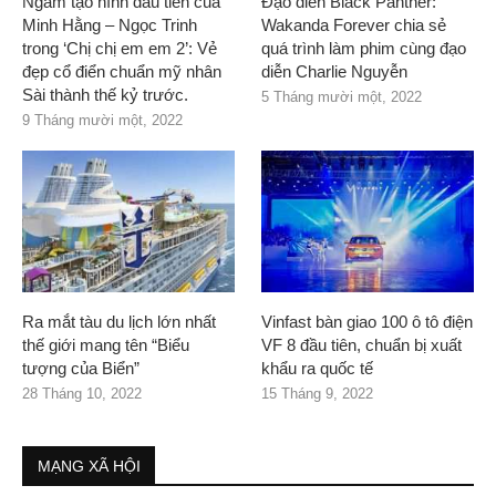
Ngắm tạo hình đầu tiên của
Đạo diễn Black Panther:
Minh Hằng – Ngọc Trinh
Wakanda Forever chia sẻ
trong ‘Chị chị em em 2’: Vẻ
quá trình làm phim cùng đạo
đẹp cổ điển chuẩn mỹ nhân
diễn Charlie Nguyễn
Sài thành thế kỷ trước.
5 Tháng mười một, 2022
9 Tháng mười một, 2022
Ra mắt tàu du lịch lớn nhất
Vinfast bàn giao 100 ô tô điện
thế giới mang tên “Biểu
VF 8 đầu tiên, chuẩn bị xuất
tượng của Biển”
khẩu ra quốc tế
28 Tháng 10, 2022
15 Tháng 9, 2022
MẠNG XÃ HỘI