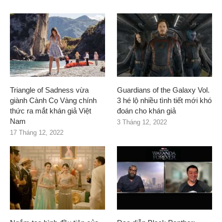
Triangle of Sadness vừa
Guardians of the Galaxy Vol.
giành Cành Cọ Vàng chính
3 hé lộ nhiều tình tiết mới khó
thức ra mắt khán giả Việt
đoán cho khán giả
Nam
3 Tháng 12, 2022
17 Tháng 12, 2022