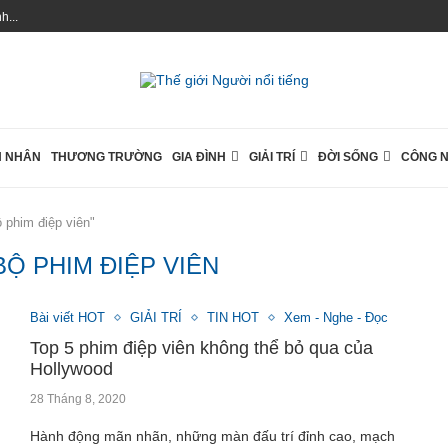
...
 NHÂN
THƯƠNG TRƯỜNG
GIA ĐÌNH
GIẢI TRÍ
ĐỜI SỐNG
CÔNG 
 phim điệp viên"
Ộ PHIM ĐIỆP VIÊN
Bài viết HOT
GIẢI TRÍ
TIN HOT
Xem - Nghe - Đọc
Top 5 phim điệp viên không thể bỏ qua của
Hollywood
28 Tháng 8, 2020
Hành động mãn nhãn, những màn đấu trí đỉnh cao, mạch