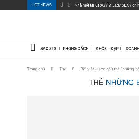
HOT NEWS
Nhà mốt Mr CRAZY & Lady SEXY chính
SAO 360
PHONG CÁCH
KHỎE – ĐẸP
DOANH
Trang chủ
Thẻ
Bài viết được gắn thẻ "những bộ
THẺ
NHỮNG B