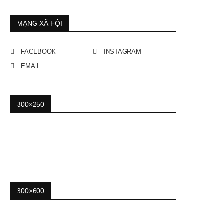
MẠNG XÃ HỘI
FACEBOOK
INSTAGRAM
EMAIL
300×250
300×600