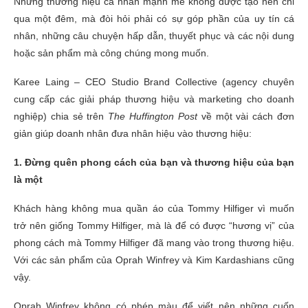
Những thương hiệu cá nhân mạnh mẽ không được tạo nên chỉ
qua một đêm, mà đòi hỏi phải có sự góp phần của uy tín cá
nhân, những câu chuyện hấp dẫn, thuyết phục và các nội dung
hoặc sản phẩm mà công chúng mong muốn.
Karee Laing – CEO Studio Brand Collective (agency chuyên
cung cấp các giải pháp thương hiệu và marketing cho doanh
nghiệp) chia sẻ trên
The Huffington Post
về một vài cách đơn
giản giúp doanh nhân đưa nhân hiệu vào thương hiệu:
1. Đừng quên phong cách của bạn và thương hiệu của bạn
là một
Khách hàng không mua quần áo của Tommy Hilfiger vì muốn
trở nên giống Tommy Hilfiger, mà là để có được “hương vị” của
phong cách mà Tommy Hilfiger đã mang vào trong thương hiệu.
Với các sản phẩm của Oprah Winfrey và Kim Kardashians cũng
vậy.
Oprah Winfrey không có phép màu để viết nên những cuốn