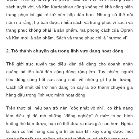
sách tuyệt vời, và Kim Kardashian cũng không có khả năng biến
trang phục lót giá rẻ trở nên hấp dẫn hơn. Nhưng có thể nói
nôm na rằng, họ bán được nhiều sách và trang phục vì sách và
trang phục không phải là sản phẩm, mà phong cách của Oprah
và Kim mới là sản phẩm. Sách và trang phục chỉ là “hương vị”.
2. Trở thành chuyên gia trong lĩnh vực đang hoạt động
Thế giới trực tuyến tạo điều kiện dễ dàng cho doanh nhân
quảng bá tên tuổi đến cộng đồng rộng lớn. Tuy nhiên, người
tiêu dùng cũng hết sức sáng suốt về những gì họ tin tưởng.
Cách tốt nhất để trở nên đáng tin cậy là trở thành chuyên gia
hàng đầu trong lĩnh vực mình hoạt động.
Trên thực tế, nếu bạn trở nên “độc nhất vô nhị”, có khả năng
làm điều gì đó mà những “đồng nghiệp” ở mức trung bình
không thể làm được, bạn có thể đưa ra mức giá cao hơn. Nghĩa
là bạn có thể nâng cao giá trị tài sản khi xây dựng được một
danh tiếng tốt cho những sản phẩm/dịch vụ có chất lượng cao.