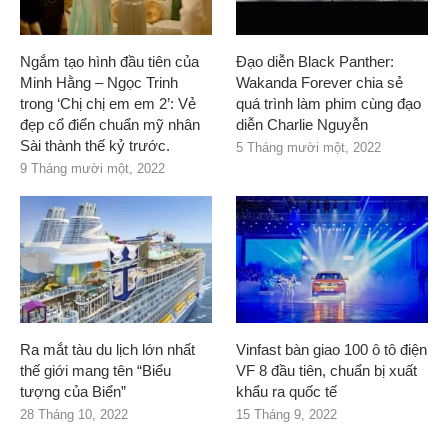
Ngắm tạo hình đầu tiên của
Đạo diễn Black Panther:
Minh Hằng – Ngọc Trinh
Wakanda Forever chia sẻ
trong ‘Chị chị em em 2’: Vẻ
quá trình làm phim cùng đạo
đẹp cổ điển chuẩn mỹ nhân
diễn Charlie Nguyễn
Sài thành thế kỷ trước.
5 Tháng mười một, 2022
9 Tháng mười một, 2022
Ra mắt tàu du lịch lớn nhất
Vinfast bàn giao 100 ô tô điện
thế giới mang tên “Biểu
VF 8 đầu tiên, chuẩn bị xuất
tượng của Biển”
khẩu ra quốc tế
28 Tháng 10, 2022
15 Tháng 9, 2022