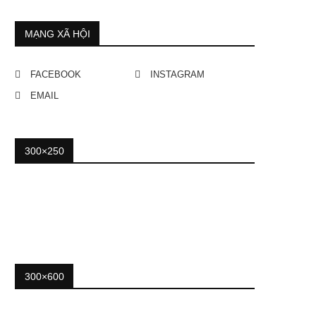
MẠNG XÃ HỘI
FACEBOOK
INSTAGRAM
EMAIL
300×250
300×600