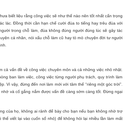
hưa biết liệu rằng công việc sẽ như thế nào nên tốt nhất cẩn trọng
ác lác. Đồng thời cần hạn chế cười đùa to tiếng hay trêu đùa với
người trong chỗ làm, đùa không đúng người đúng lúc sẽ gây tác
huyện cá nhân, nói xấu chỗ làm cũ hay tò mò chuyện đời tư người
ình.
ồm cả vấn đề về công việc chuyên môn và cả những việc nhỏ nhặt.
hòng ban làm việc, công việc từng người phụ trách, quy trình làm
p. Vì vậy, đừng đến nơi làm mới với tâm thế “riêng một góc trời”.
hi nhớ và cố gắng nắm được vấn đề càng sớm càng tốt. Đừng ngại
iêng của họ, không ai rảnh để bày cho bạn nếu bạn không nhờ trợ
hể viết lại vào cuốn sổ nhỏ) để không hỏi lại nhiều lần làm mất