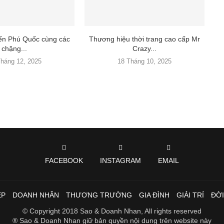
đến Phú Quốc cùng các
Thương hiệu thời trang cao cấp Mr
chặng...
Crazy...
Tháng 12, 2025
18 Tháng 10, 2025
FACEBOOK
INSTAGRAM
EMAIL
ẸP
DOANH NHÂN
THƯƠNG TRƯỜNG
GIA ĐÌNH
GIẢI TRÍ
ĐỜ
© Copyright 2018 Sao & Doanh Nhan, All rights reserved
® Sao & Doanh Nhan giữ bản quyền nội dung trên website này