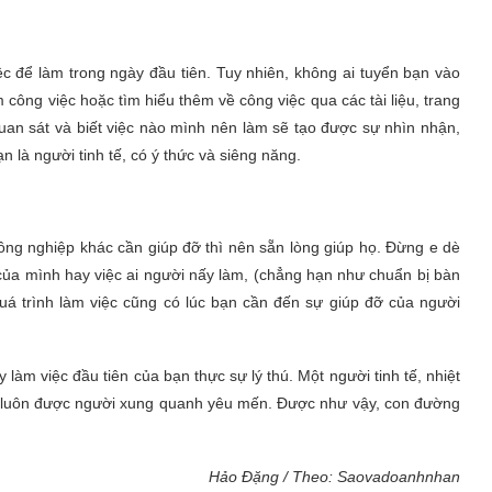
c để làm trong ngày đầu tiên. Tuy nhiên, không ai tuyển bạn vào
m công việc hoặc tìm hiểu thêm về công việc qua các tài liệu, trang
uan sát và biết việc nào mình nên làm sẽ tạo được sự nhìn nhận,
 là người tinh tế, có ý thức và siêng năng.
ồng nghiệp khác cần giúp đỡ thì nên sẵn lòng giúp họ. Đừng e dè
 của mình hay việc ai người nấy làm, (chẳng hạn như chuẩn bị bàn
quá trình làm việc cũng có lúc bạn cần đến sự giúp đỡ của người
àm việc đầu tiên của bạn thực sự lý thú. Một người tinh tế, nhiệt
ẽ luôn được người xung quanh yêu mến. Được như vậy, con đường
Hảo Đặng / Theo: Saovadoanhnhan