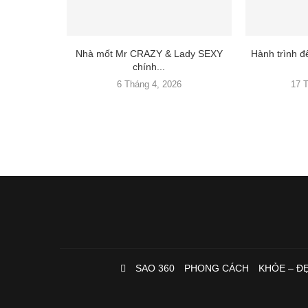
Nhà mốt Mr CRAZY & Lady SEXY
Hành trình 
chính...
6 Tháng 4, 2026
17 
SAO 360
PHONG CÁCH
KHỎE – Đ