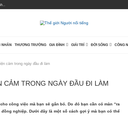
...
 NHÂN
THƯƠNG TRƯỜNG
GIA ĐÌNH
GIẢI TRÍ
ĐỜI SỐNG
CÔNG 
hiện cảm trong ngày đầu đi làm
N CẢM TRONG NGÀY ĐẦU ĐI LÀM
u cho công việc mà bạn sẽ gắn bó. Do đó bạn cần có màn “ra
và đồng nghiệp. Dưới đây là một số cách gợi ý mà bạn có thể