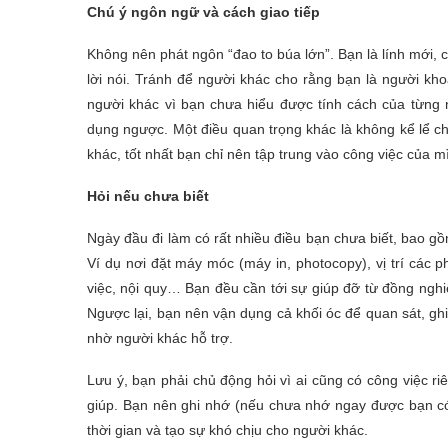
Chú ý ngôn ngữ và cách giao tiếp
Không nên phát ngôn “đao to búa lớn”. Bạn là lính mới, c
lời nói. Tránh để người khác cho rằng bạn là người kho
người khác vì bạn chưa hiểu được tính cách của từng 
dụng ngược. Một điều quan trọng khác là không kể lể c
khác, tốt nhất bạn chỉ nên tập trung vào công việc của m
Hỏi nếu chưa biết
Ngày đầu đi làm có rất nhiều điều bạn chưa biết, bao g
Ví dụ nơi đặt máy móc (máy in, photocopy), vị trí các p
việc, nội quy… Bạn đều cần tới sự giúp đỡ từ đồng nghiệ
Ngược lại, bạn nên vận dụng cả khối óc để quan sát, g
nhờ người khác hỗ trợ.
Lưu ý, bạn phải chủ động hỏi vì ai cũng có công việc r
giúp. Bạn nên ghi nhớ (nếu chưa nhớ ngay được bạn có t
thời gian và tạo sự khó chịu cho người khác.