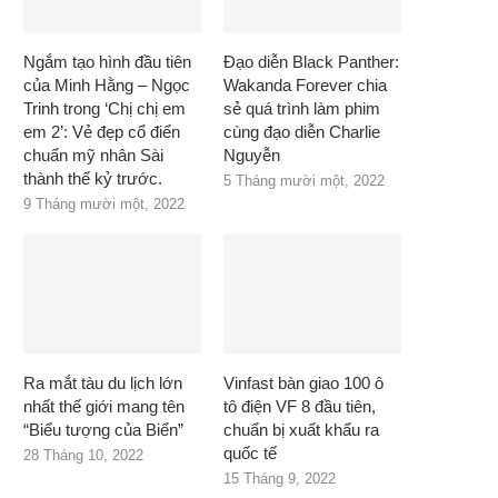
Ngắm tạo hình đầu tiên
Đạo diễn Black Panther:
của Minh Hằng – Ngọc
Wakanda Forever chia
Trinh trong ‘Chị chị em
sẻ quá trình làm phim
em 2’: Vẻ đẹp cổ điển
cùng đạo diễn Charlie
chuẩn mỹ nhân Sài
Nguyễn
thành thế kỷ trước.
5 Tháng mười một, 2022
9 Tháng mười một, 2022
Ra mắt tàu du lịch lớn
Vinfast bàn giao 100 ô
nhất thế giới mang tên
tô điện VF 8 đầu tiên,
“Biểu tượng của Biển”
chuẩn bị xuất khẩu ra
quốc tế
28 Tháng 10, 2022
15 Tháng 9, 2022