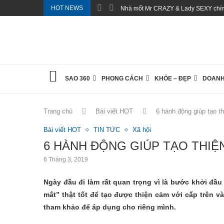
HOT NEWS
Nhà mốt Mr CRAZY & Lady SEXY chính
SAO 360
PHONG CÁCH
KHỎE – ĐẸP
DOANH
Trang chủ
Bài viết HOT
6 hành động giúp tạo t
Bài viết HOT
TIN TỨC
Xã hội
6 HÀNH ĐỘNG GIÚP TẠO THIỆ
6 Tháng 3, 2019
Ngày đầu đi làm rất quan trọng vì là bước khởi đầ
mắt” thật tốt để tạo được thiện cảm với cấp trên 
tham khảo để áp dụng cho riêng mình.