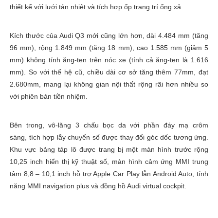
thiết kế với lưới tản nhiệt và tích hợp ốp trang trí ống xả.
Kích thước của Audi Q3 mới cũng lớn hơn, dài 4.484 mm (tăng
96 mm), rộng 1.849 mm (tăng 18 mm), cao 1.585 mm (giảm 5
mm) không tính ăng-ten trên nóc xe (tính cả ăng-ten là 1.616
mm). So với thế hệ cũ, chiều dài cơ sở tăng thêm 77mm, đạt
2.680mm, mang lại không gian nội thất rộng rãi hơn nhiều so
với phiên bản tiền nhiệm.
Bên trong, vô-lăng 3 chấu bọc da với phần đáy mạ crôm
sáng, tích hợp lẫy chuyển số được thay đổi góc dốc tương ứng.
Khu vực bảng táp lô được trang bị một màn hình trước rộng
10,25 inch hiển thị kỹ thuật số, màn hình cảm ứng MMI trung
tâm 8,8 – 10,1 inch hỗ trợ Apple Car Play lẫn Android Auto, tính
năng MMI navigation plus và đồng hồ Audi virtual cockpit.