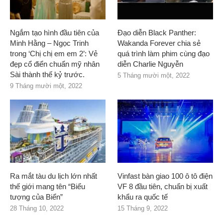
Ngắm tạo hình đầu tiên của
Đạo diễn Black Panther:
Minh Hằng – Ngọc Trinh
Wakanda Forever chia sẻ
trong ‘Chị chị em em 2’: Vẻ
quá trình làm phim cùng đạo
đẹp cổ điển chuẩn mỹ nhân
diễn Charlie Nguyễn
Sài thành thế kỷ trước.
5 Tháng mười một, 2022
9 Tháng mười một, 2022
Ra mắt tàu du lịch lớn nhất
Vinfast bàn giao 100 ô tô điện
thế giới mang tên “Biểu
VF 8 đầu tiên, chuẩn bị xuất
tượng của Biển”
khẩu ra quốc tế
28 Tháng 10, 2022
15 Tháng 9, 2022