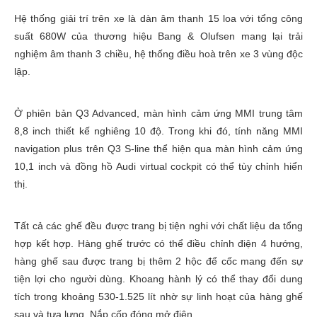
Hệ thống giải trí trên xe là dàn âm thanh 15 loa với tổng công
suất 680W của thương hiệu Bang & Olufsen mang lại trải
nghiệm âm thanh 3 chiều, hệ thống điều hoà trên xe 3 vùng độc
lập.
Ở phiên bản Q3 Advanced, màn hình cảm ứng MMI trung tâm
8,8 inch thiết kế nghiêng 10 độ. Trong khi đó, tính năng MMI
navigation plus trên Q3 S-line thể hiện qua màn hình cảm ứng
10,1 inch và đồng hồ Audi virtual cockpit có thể tùy chỉnh hiển
thị.
Tất cả các ghế đều được trang bị tiện nghi với chất liệu da tổng
hợp kết hợp. Hàng ghế trước có thể điều chỉnh điện 4 hướng,
hàng ghế sau được trang bị thêm 2 hộc để cốc mang đến sự
tiện lợi cho người dùng. Khoang hành lý có thể thay đổi dung
tích trong khoảng 530-1.525 lít nhờ sự linh hoạt của hàng ghế
sau và tựa lưng. Nắp cốp đóng mở điện.