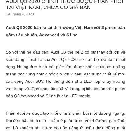
AUDI Q3 2020 CHÍNH THỨC ĐƯỢC PHÂN PHỐI
TẠI VIỆT NAM, CHƯA CÓ GIÁ BÁN
19 Tháng 4, 2020
Audi Q3 2020 bán ra tại thị trường Việt Nam với 3 phiên bản
gồm tiêu chuẩn, Advanced và S line.
So với thế hệ đầu tiên, Audi Q3 thế hệ 2 có sự thay đổi lớn về
kiểu dáng. Thiết kế của Audi Q3 2020 sở hữu bộ lưới tản nhiệt
dạng khung đơn hình bát giác lớn, được phân chia bởi những
thanh dọc cũng như 2 hốc gió lớn 2 bên, đặc trưng thiết kế mới
của dòng Audi SUV. Hệ thống đèn pha LED hẹp chạy hướng
vào trong với định dạng tia chữ V. Trang bị tiêu chuẩn trên phiên
bản Q3 Advanced và S line là đèn LED matrix.
Phần đuôi xe được tạo khối chia 2 phần bởi một đường ngang.
Dải đèn hậu hình chữ L nằm ở phần trên. Với 4 đường gân đuôi
xe, bộ khuếch tán được bao ốp riêng ở phần dưới đồng nhất