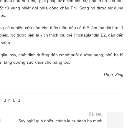
 thầu dầu như một giải pháp tự nhiên cho sự phát triển của tóc,
ốc từ vùng nhiệt đới phía đông châu Phi. Song nó được sử dụng
học.
 không có nghiên cứu nào cho thấy thầu dầu có thể làm tóc dài hơn 1
leic. Nó được biết là kích thích thụ thể Prostaglandin E2, dẫn đến
 viêm.
 giàu oxy, chất dinh dưỡng đến cơ sở nuôi dưỡng nang, nhú hạ bì
ệ, tăng cường sức khỏe cho nang tóc.
Theo: Zing
Bài sau
i
Suy nghĩ quá nhiều chính là tự hành hạ mình