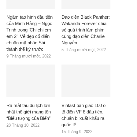
Ngắm tạo hình đầu tiên
Đạo diễn Black Panther:
của Minh Hằng – Ngọc
Wakanda Forever chia
Trinh trong ‘Chị chị em
sẻ quá trình làm phim
em 2’: Vẻ đẹp cổ điển
cùng đạo diễn Charlie
chuẩn mỹ nhân Sài
Nguyễn
thành thế kỷ trước.
5 Tháng mười một, 2022
9 Tháng mười một, 2022
Ra mắt tàu du lịch lớn
Vinfast bàn giao 100 ô
nhất thế giới mang tên
tô điện VF 8 đầu tiên,
“Biểu tượng của Biển”
chuẩn bị xuất khẩu ra
quốc tế
28 Tháng 10, 2022
15 Tháng 9, 2022