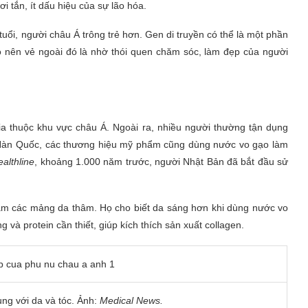
 tắn, ít dấu hiệu của sự lão hóa.
uổi, người châu Á trông trẻ hơn. Gen di truyền có thể là một phần
tạo nên vẻ ngoài đó là nhờ thói quen chăm sóc, làm đẹp của người
ia thuộc khu vực châu Á. Ngoài ra, nhiều người thường tận dụng
à Hàn Quốc, các thương hiệu mỹ phẩm cũng dùng nước vo gạo làm
althline
, khoảng 1.000 năm trước, người Nhật Bản đã bắt đầu sử
ảm các mảng da thâm. Họ cho biết da sáng hơn khi dùng nước vo
và protein cần thiết, giúp kích thích sản xuất collagen.
ng với da và tóc. Ảnh:
Medical News.