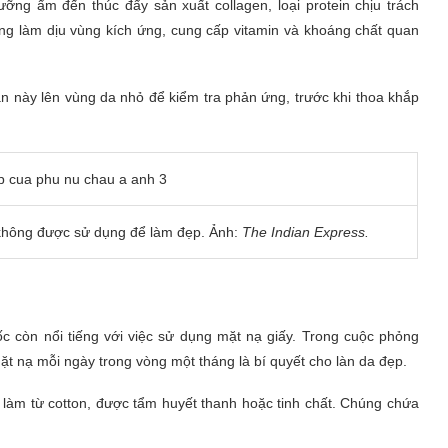
ưỡng ẩm đến thúc đẩy sản xuất collagen, loại protein chịu trách
ũng làm dịu vùng kích ứng, cung cấp vitamin và khoáng chất quan
n này lên vùng da nhỏ để kiểm tra phản ứng, trước khi thoa khắp
ó không được sử dụng để làm đẹp. Ảnh:
The Indian Express.
 còn nổi tiếng với việc sử dụng mặt nạ giấy. Trong cuộc phỏng
ặt nạ mỗi ngày trong vòng một tháng là bí quyết cho làn da đẹp.
ấy làm từ cotton, được tẩm huyết thanh hoặc tinh chất. Chúng chứa