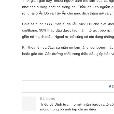
Thời gian gần đây, nhiều người đam mê làm đẹp ca ngợi
nhờ các dưỡng chất có trong nó. Thầu dầu có nguồn g
rộng rãi ở Ấn Độ và Tây Ấn cho mục đích thẩm mỹ và y 
Chia sẻ cùng
ELLE
, tiến sĩ da liễu Nikki Hill cho biết
cm/tháng. 90% thầu dầu được tạo thành từ axit béo ricino
giãn nở mạch máu. Ngoài ra, nó cũng có tác dụng chống
Khi thoa lên da đầu, sự giãn nở làm tăng lưu lượng máu
hoặc gốc tóc. Các dưỡng chất trong thầu dầu giúp bảo v
0
Bài trước
Triệu Lệ Dĩnh tựa như mỹ nhân bước ra từ cõ
mộng trong bộ ảnh tạp chí ảo diệu