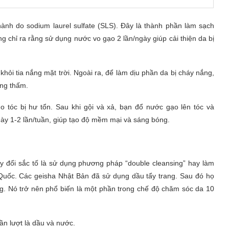
nh do sodium laurel sulfate (SLS). Đây là thành phần làm sạch
 chỉ ra rằng sử dụng nước vo gạo 2 lần/ngày giúp cải thiện da bị
ỏi tia nắng mặt trời. Ngoài ra, để làm dịu phần da bị cháy nắng,
ông thấm.
tóc bị hư tổn. Sau khi gội và xả, bạn đổ nước gạo lên tóc và
y 1-2 lần/tuần, giúp tạo độ mềm mại và sáng bóng.
ay đổi sắc tố là sử dụng phương pháp “double cleansing” hay làm
Quốc. Các geisha Nhật Bản đã sử dụng dầu tẩy trang. Sau đó họ
ng. Nó trở nên phổ biến là một phần trong chế độ chăm sóc da 10
n lượt là dầu và nước.