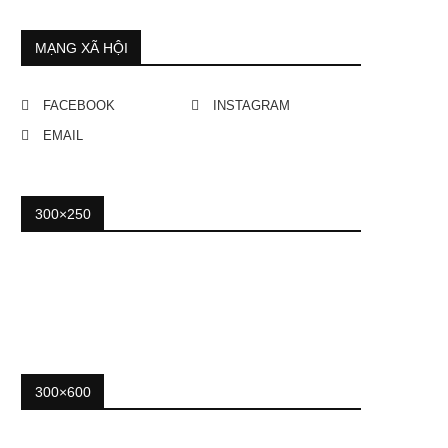
MẠNG XÃ HỘI
FACEBOOK
INSTAGRAM
EMAIL
300×250
300×600