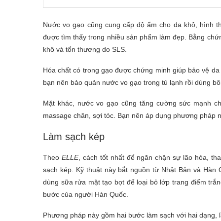
Nước vo gạo cũng cung cấp độ ẩm cho da khô, hình thà
được tìm thấy trong nhiều sản phẩm làm đẹp. Bằng chứng
khô và tổn thương do SLS.
Hóa chất có trong gạo được chứng minh giúp bảo vệ da kh
bạn nên bảo quản nước vo gạo trong tủ lạnh rồi dùng b
Mặt khác, nước vo gạo cũng tăng cường sức mạnh cho 
massage chân, sợi tóc. Bạn nên áp dụng phương pháp nà
Làm sạch kép
Theo
ELLE
, cách tốt nhất để ngăn chặn sự lão hóa, th
sạch kép. Kỹ thuật này bắt nguồn từ Nhật Bản và Hàn 
dùng sữa rửa mặt tạo bọt để loại bỏ lớp trang điểm trắ
bước của người Hàn Quốc.
Phương pháp này gồm hai bước làm sạch với hai dạng, lầ