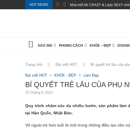
HOT NEWS
Nhà mốt Mr CRAZY & Lady SEXY chính
SAO 360
PHONG CÁCH
KHỎE – ĐẸP
DOANH
Trang chủ
Bài viết HOT
Bí quyết trẻ lâu của p
Bài viết HOT
KHỎE - ĐẸP
Làm Đẹp
BÍ QUYẾT TRẺ LÂU CỦA PHỤ 
25 Tháng 9, 2021
Quy trình chăm sóc da nhiều bước, sản phẩm làm 
tại Hàn Quốc, Nhật Bản.
Vẻ ngoài trẻ hơn tuổi là một trong những điều tạo nên 