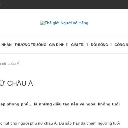
...
 NHÂN
THƯƠNG TRƯỜNG
GIA ĐÌNH
GIẢI TRÍ
ĐỜI SỐNG
CÔNG 
hụ nữ châu Á
NỮ CHÂU Á
đẹp phong phú… là những điều tạo nên vẻ ngoài không tuổi
sức hút cho người phụ nữ châu Á. Dù sắp hay đã chạm ngưỡng tuổi