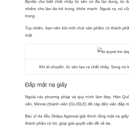
Byrdie
cho biết chất nhầy ốc sên có đa tác dụng, từ d
nhiệm cho làn da trẻ trung, khỏe mạnh. Ngoài ra, nó c
trọng.
Tuy nhiên, bạn nên bôi một chút sản phẩm có thành phầ
mặt.
Khi di chuyển, ốc sên tạo ra chất nhầy. Song n
Đắp mặt nạ giấy
Ngoài các phương pháp và quy trình làm đẹp, Hàn Quốc
vấn, Minnie (thành viên (G)-IDLE) đề cập đến việc đắp m
Bác sĩ da liễu Shilpa Agarwal giải thích rằng mặt nạ gi
thành phần có lợi, giúp giải quyết vấn đề về da.