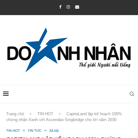
Trang chủ
TIN HOT
CapitaLand lập kế hoạch 100%
chứng nhận Xanh với Ascendas-Singbridge cho tới năm 2030
TIN HOT
TIN TỨC
Xã hội