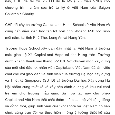
này, CHF đã tài trợ 25.000 đô la Mỹ (625 triệu VND) cho
chương trình chăm sóc trẻ tự kỷ ở Việt Nam của Saigon
Children’s Charity.
CHF đã xây ba trường CapitaLand Hope Schools ở Việt Nam và
cung cấp điều kiện học tập tốt hơn cho khoảng 650 học sinh
mỗi năm, tại tỉnh Phú Thọ, Long An và Hưng Yên.
Trường Hope School xây gần đây nhất tại Việt Nam là trường
mẫu giáo Lệ Xá CapitaLand Hope tại tỉnh Hưng Yên. Trường
được khánh thành vào tháng 5/2018. Với chuyên môn xây dựng
của một chủ đầu tư, nhân viên CapitaLand Việt Nam đã làm việc
chặt chẽ với giáo viên và sinh viên của trường Đại học Xây dựng
và Thiết kế Singapore (SUTD) và trường Đại học Xây dựng Hà
Nội nhằm cùng thiết kế và xây nên cảnh quang và khu vui chơi
trẻ em cho trường mẫu giáo. Sự hợp tác này cho phép
CapitaLand Việt Nam thắt chặt thêm mối quan hệ với cộng đồng
và đồng thời, giúp sinh viên của Singapore và Việt Nam có sân
chơi, cùng trao đổi và thực hiện những ý tưởng thiết kế của