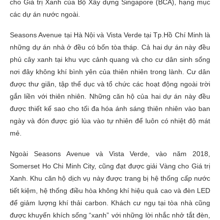
cho Giá trị Xanh của Bộ Xây dựng Singapore (BCA), hạng mục
các dự án nước ngoài.
Seasons Avenue tại Hà Nội và Vista Verde tại Tp.Hồ Chí Minh là
những dự án nhà ở đều có bốn tòa tháp. Cả hai dự án này đều
phủ cây xanh tại khu vực cảnh quang và cho cư dân sinh sống
nơi đây không khí bình yên của thiên nhiên trong lành. Cư dân
được thư giãn, tập thể dục và tổ chức các hoạt động ngoài trời
gắn liền với thiên nhiên. Những căn hộ của hai dự án này đều
được thiết kế sao cho tối đa hóa ánh sáng thiên nhiên vào ban
ngày và đón được gió lùa vào tự nhiên để luôn có nhiệt độ mát
mẻ.
Ngoài Seasons Avenue và Vista Verde, vào năm 2018,
Somerset Ho Chi Minh City, cũng đạt được giải Vàng cho Giá trị
Xanh. Khu căn hộ dịch vụ này được trang bị hệ thống cấp nước
tiết kiệm, hệ thống điều hòa không khí hiệu quả cao và đèn LED
để giảm lượng khí thải carbon. Khách cư ngụ tại tòa nhà cũng
được khuyến khích sống “xanh” với những lời nhắc nhở tắt đèn,