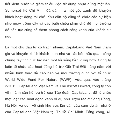
tiết kiệm nước và giảm thiểu việc sử dụng nhựa dùng một lần.
Somerset Hồ Chí Minh đã dành ra một góc xanh để khuyến
khích hoạt động tái chế. Khu căn hộ cũng tổ chức các sự kiện
như ngày trồng cây và các buổi chiếu phim chủ đề môi trường
để tiếp tục củng cố thêm phong cách sống xanh của khách cư
ngụ.
Là một chủ đầu tư có trách nhiệm, CapitaLand Việt Nam tham
gia và khuyến khích khách mua nhà và các bên hữu quan cùng
chung tay tích cực tạo nên một lối sống bền vững hơn. Công ty
luôn tổ chức các hoạt động hỗ trợ Giờ Trái Đất hàng năm với
nhiều hình thức đề cao bảo vệ môi trường cùng với tổ chức
World Wide Fund For Nature (WWF). Vừa qua, vào tháng
3/2019, CapitaLand Việt Nam và The Ascott Limited, công ty con
về nhánh căn hộ lưu trú của Tập đoàn CapitaLand, đã tổ chức
một loạt các hoạt động xanh ví dụ như lượm rác ở Sông Hồng,
Hà Nội, và dọn vệ sinh khu vực lân cận của cụm dự án nhà ở
của CapitaLand Việt Nam tại Tp.Hồ Chí Minh. Tổng cộng, 41