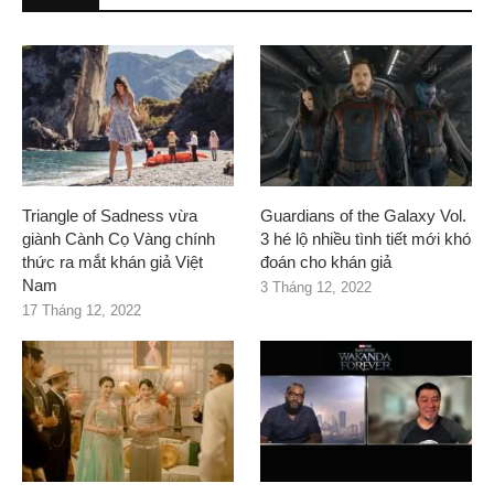
Triangle of Sadness vừa
Guardians of the Galaxy Vol.
giành Cành Cọ Vàng chính
3 hé lộ nhiều tình tiết mới khó
thức ra mắt khán giả Việt
đoán cho khán giả
Nam
3 Tháng 12, 2022
17 Tháng 12, 2022