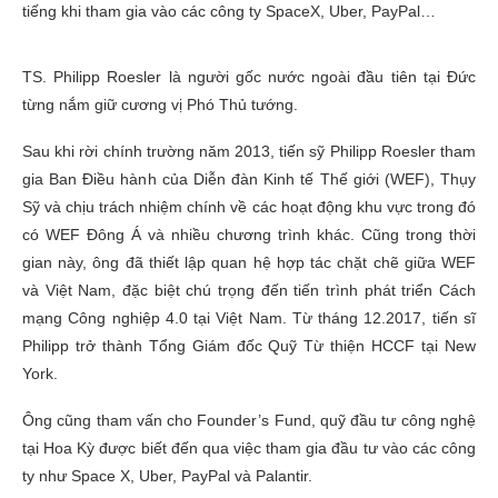
tiếng khi tham gia vào các công ty SpaceX, Uber, PayPal…
TS. Philipp Roesler là người gốc nước ngoài đầu tiên tại Đức
từng nắm giữ cương vị Phó Thủ tướng.
Sau khi rời chính trường năm 2013, tiến sỹ Philipp Roesler tham
gia Ban Điều hành của Diễn đàn Kinh tế Thế giới (WEF), Thụy
Sỹ và chịu trách nhiệm chính về các hoạt động khu vực trong đó
có WEF Đông Á và nhiều chương trình khác. Cũng trong thời
gian này, ông đã thiết lập quan hệ hợp tác chặt chẽ giữa WEF
và Việt Nam, đặc biệt chú trọng đến tiến trình phát triển Cách
mạng Công nghiệp 4.0 tại Việt Nam. Từ tháng 12.2017, tiến sĩ
Philipp trở thành Tổng Giám đốc Quỹ Từ thiện HCCF tại New
York.
Ông cũng tham vấn cho Founder’s Fund, quỹ đầu tư công nghệ
tại Hoa Kỳ được biết đến qua việc tham gia đầu tư vào các công
ty như Space X, Uber, PayPal và Palantir.