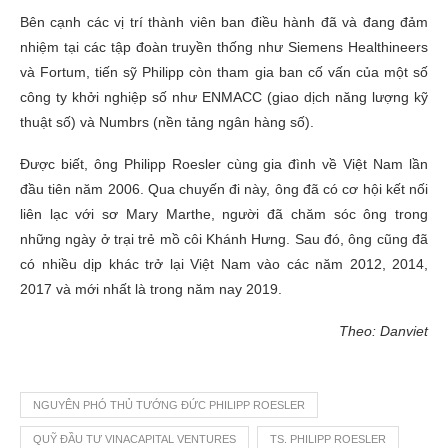
Bên cạnh các vị trí thành viên ban điều hành đã và đang đảm
nhiệm tại các tập đoàn truyền thống như Siemens Healthineers
và Fortum, tiến sỹ Philipp còn tham gia ban cố vấn của một số
công ty khởi nghiệp số như ENMACC (giao dịch năng lượng kỹ
thuật số) và Numbrs (nền tảng ngân hàng số).
Được biết, ông Philipp Roesler cùng gia đình về Việt Nam lần
đầu tiên năm 2006. Qua chuyến đi này, ông đã có cơ hội kết nối
liên lạc với sơ Mary Marthe, người đã chăm sóc ông trong
những ngày ở trại trẻ mồ côi Khánh Hưng. Sau đó, ông cũng đã
có nhiều dịp khác trở lại Việt Nam vào các năm 2012, 2014,
2017 và mới nhất là trong năm nay 2019.
Theo: Danviet
NGUYÊN PHÓ THỦ TƯỚNG ĐỨC PHILIPP ROESLER
QUỸ ĐẦU TƯ VINACAPITAL VENTURES
TS. PHILIPP ROESLER