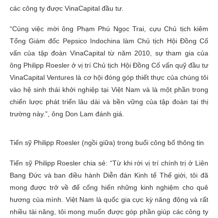
các công ty được VinaCapital đầu tư.
“Cùng việc mời ông Phạm Phú Ngọc Trai, cựu Chủ tịch kiêm
Tổng Giám đốc Pepsico Indochina làm Chủ tịch Hội Đồng Cố
vấn của tập đoàn VinaCapital từ năm 2010, sự tham gia của
ông Philipp Roesler ở vị trí Chủ tịch Hội Đồng Cố vấn quỹ đầu tư
VinaCapital Ventures là cơ hội đóng góp thiết thực của chúng tôi
vào hệ sinh thái khởi nghiệp tại Việt Nam và là một phần trong
chiến lược phát triển lâu dài và bền vững của tập đoàn tại thị
trường này.”, ông Don Lam đánh giá.
Tiến sỹ Philipp Roesler (ngồi giữa) trong buổi công bố thông tin
Tiến sỹ Philipp Roesler chia sẻ: “Từ khi rời vị trí chính trị ở Liên
Bang Đức và ban điều hành Diễn đàn Kinh tế Thế giới, tôi đã
mong được trở về để cống hiến những kinh nghiệm cho quê
hương của mình. Việt Nam là quốc gia cực kỳ năng động và rất
nhiều tài năng, tôi mong muốn được góp phần giúp các công ty