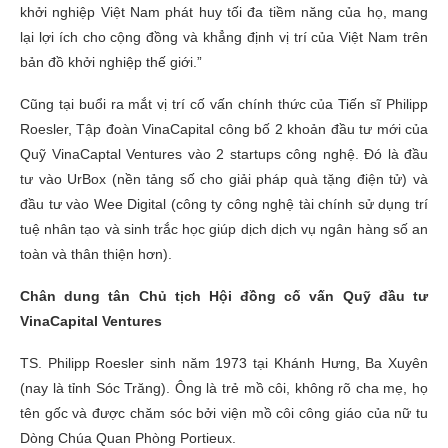
khởi nghiệp Việt Nam phát huy tối đa tiềm năng của họ, mang
lại lợi ích cho cộng đồng và khẳng định vị trí của Việt Nam trên
bản đồ khởi nghiệp thế giới.”
Cũng tại buổi ra mắt vị trí cố vấn chính thức của Tiến sĩ Philipp
Roesler, Tập đoàn VinaCapital công bố 2 khoản đầu tư mới của
Quỹ VinaCaptal Ventures vào 2 startups công nghệ. Đó là đầu
tư vào UrBox (nền tảng số cho giải pháp quà tặng điện tử) và
đầu tư vào Wee Digital (công ty công nghệ tài chính sử dụng trí
tuệ nhân tạo và sinh trắc học giúp dịch dịch vụ ngân hàng số an
toàn và thân thiện hơn).
Chân dung tân Chủ tịch Hội đồng cố vấn Quỹ đầu tư
VinaCapital Ventures
TS. Philipp Roesler sinh năm 1973 tại Khánh Hưng, Ba Xuyên
(nay là tỉnh Sóc Trăng). Ông là trẻ mồ côi, không rõ cha mẹ, họ
tên gốc và được chăm sóc bởi viện mồ côi công giáo của nữ tu
Dòng Chúa Quan Phòng Portieux.