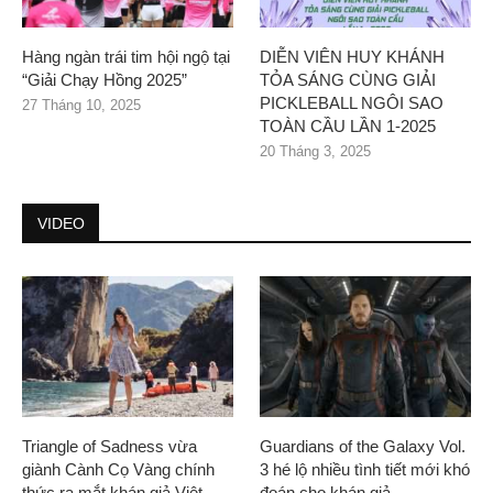
Hàng ngàn trái tim hội ngộ tại
DIỄN VIÊN HUY KHÁNH
“Giải Chạy Hồng 2025”
TỎA SÁNG CÙNG GIẢI
PICKLEBALL NGÔI SAO
27 Tháng 10, 2025
TOÀN CẦU LẦN 1-2025
20 Tháng 3, 2025
VIDEO
Triangle of Sadness vừa
Guardians of the Galaxy Vol.
giành Cành Cọ Vàng chính
3 hé lộ nhiều tình tiết mới khó
thức ra mắt khán giả Việt
đoán cho khán giả