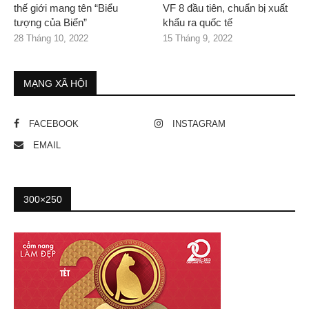
thế giới mang tên “Biểu
VF 8 đầu tiên, chuẩn bị xuất
tượng của Biển”
khẩu ra quốc tế
28 Tháng 10, 2022
15 Tháng 9, 2022
MẠNG XÃ HỘI
FACEBOOK
INSTAGRAM
EMAIL
300×250