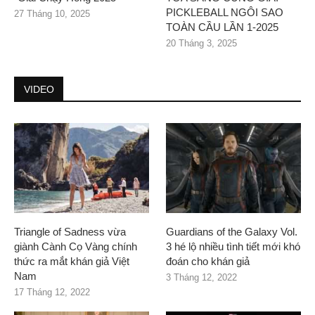
PICKLEBALL NGÔI SAO
27 Tháng 10, 2025
TOÀN CẦU LẦN 1-2025
20 Tháng 3, 2025
VIDEO
Triangle of Sadness vừa
Guardians of the Galaxy Vol.
giành Cành Cọ Vàng chính
3 hé lộ nhiều tình tiết mới khó
thức ra mắt khán giả Việt
đoán cho khán giả
Nam
3 Tháng 12, 2022
17 Tháng 12, 2022