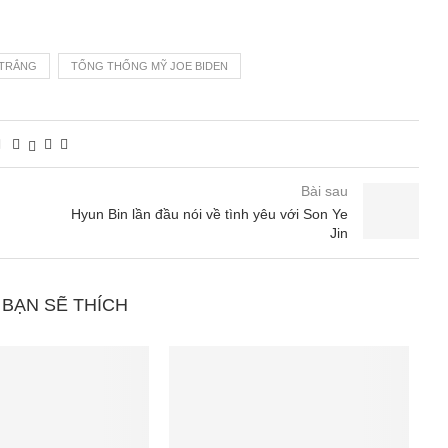
 TRẮNG
TỔNG THỐNG MỸ JOE BIDEN
Bài sau
Hyun Bin lần đầu nói về tình yêu với Son Ye
Jin
 BẠN SẼ THÍCH