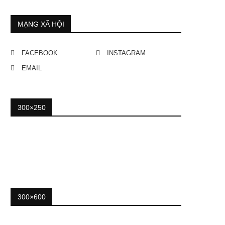
MẠNG XÃ HỘI
FACEBOOK
INSTAGRAM
EMAIL
300×250
300×600