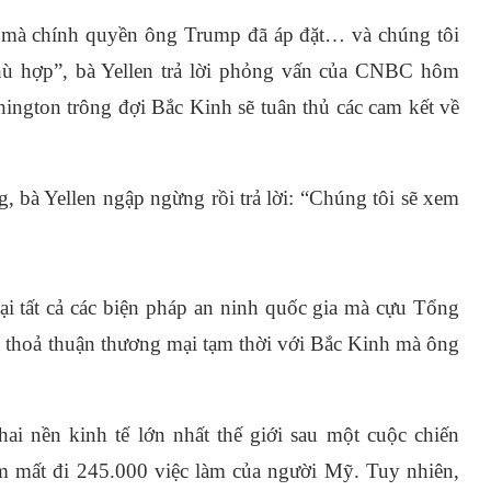
ế mà chính quyền ông Trump đã áp đặt… và chúng tôi
phù hợp”, bà Yellen trả lời phỏng vấn của CNBC hôm
gton trông đợi Bắc Kinh sẽ tuân thủ các cam kết về
, bà Yellen ngập ngừng rồi trả lời: “Chúng tôi sẽ xem
lại tất cả các biện pháp an ninh quốc gia mà cựu Tổng
t thoả thuận thương mại tạm thời với Bắc Kinh mà ông
ai nền kinh tế lớn nhất thế giới sau một cuộc chiến
m mất đi 245.000 việc làm của người Mỹ. Tuy nhiên,