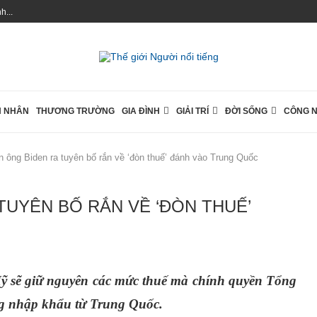
...
 NHÂN
THƯƠNG TRƯỜNG
GIA ĐÌNH
GIẢI TRÍ
ĐỜI SỐNG
CÔNG 
 ông Biden ra tuyên bố rắn về ‘đòn thuế’ đánh vào Trung Quốc
TUYÊN BỐ RẮN VỀ ‘ĐÒN THUẾ’
Mỹ sẽ giữ nguyên các mức thuế mà chính quyền Tổng
ng nhập khẩu từ Trung Quốc.