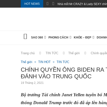
HOT NEWS
Nhà mốt Mr CRAZY & Lady SEXY chính
SAO 360
PHONG CÁCH
KHỎE – ĐẸP
DOANH
Trang chủ
TIN TỨC
Thế giới
Chính quyền
Thế giới
TIN HOT
TIN TỨC
CHÍNH QUYỀN ÔNG BIDEN RA 
ĐÁNH VÀO TRUNG QUỐC
19 Tháng 2, 2021
Bộ trưởng Tài chính Janet Yellen tuyên bố 
thống Donald Trump trước đó đã áp lên hà