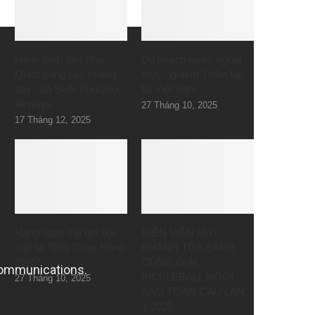
Hành trình đến Phú
Du khách nước ngoài
Quốc cùng các chặng
thực nghiệm Thiền tập
bay của SUN PhuQuoc
tại Việt Nam
Airways
27 Tháng 10, 2025
17 Tháng 12, 2025
Hàng ngàn trái tim hội
DIỄN VIÊN HUY
ngộ tại “Giải Chạy Hồng
KHÁNH TỎA SÁNG
2025”
CÙNG GIẢI
PICKLEBALL NGÔI
27 Tháng 10, 2025
SAO TOÀN CẦU LẦN
1-2025