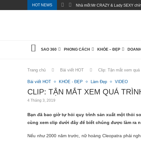
HOT NEWS
Nhà mốt Mr CRAZY & Lady SEXY chính
SAO 360
PHONG CÁCH
KHỎE – ĐẸP
DOANH
Trang chủ
Bài viết HOT
Clip: Tận mắt xem quá t
Bài viết HOT
KHỎE - ĐẸP
Làm Đẹp
VIDEO
CLIP: TẬN MẮT XEM QUÁ TRÌN
4 Tháng 3, 2019
Bạn đã bao giờ tự hỏi quy trình sản xuất một thỏi
cùng xem clip dưới đây để biết chúng được làm ra 
Nếu như 2000 năm trước, nữ hoàng Cleopatra phải nghi