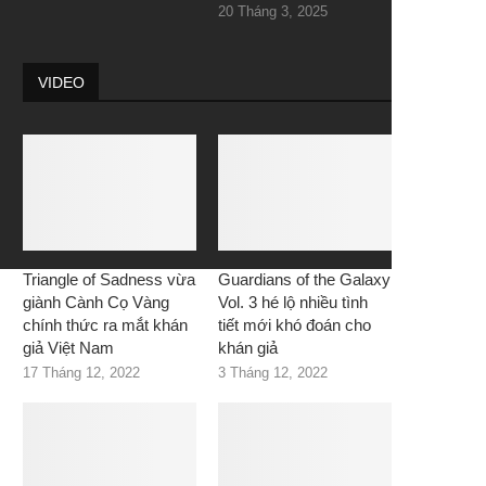
20 Tháng 3, 2025
VIDEO
Triangle of Sadness vừa
Guardians of the Galaxy
giành Cành Cọ Vàng
Vol. 3 hé lộ nhiều tình
chính thức ra mắt khán
tiết mới khó đoán cho
giả Việt Nam
khán giả
17 Tháng 12, 2022
3 Tháng 12, 2022