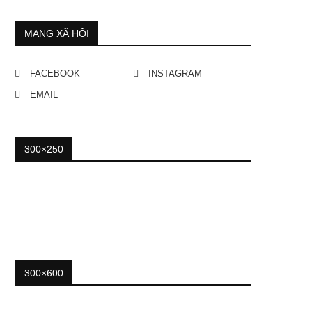
MẠNG XÃ HỘI
FACEBOOK
INSTAGRAM
EMAIL
300×250
300×600