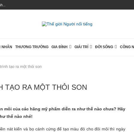
...
 NHÂN
THƯƠNG TRƯỜNG
GIA ĐÌNH
GIẢI TRÍ
ĐỜI SỐNG
CÔNG 
rình tạo ra một thỏi son
H TẠO RA MỘT THỎI SON
 son môi của các hãng mỹ phẩm diễn ra như thế nào chưa? Hãy
như thế nào nhé!
ền nát kiến và bọ cánh cứng để tạo màu đỏ cho đôi môi thì ngày