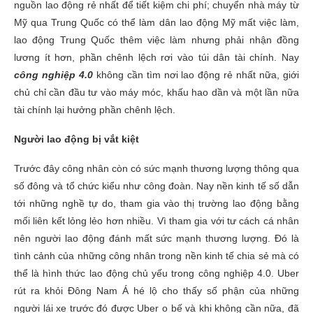
nguồn lao động rẻ nhất để tiết kiệm chi phí; chuyển nhà máy từ
Mỹ qua Trung Quốc có thể làm dân lao động Mỹ mất việc làm,
lao động Trung Quốc thêm việc làm nhưng phải nhận đồng
lương ít hơn, phần chênh lệch rơi vào túi dân tài chính. Nay
công nghiệp 4.0
không cần tìm nơi lao động rẻ nhất nữa, giới
chủ chỉ cần đầu tư vào máy móc, khấu hao dần và một lần nữa
tài chính lại hưởng phần chênh lệch.
Người lao động bị vắt kiệt
Trước đây công nhân còn có sức mạnh thương lượng thông qua
số đông và tổ chức kiểu như công đoàn. Nay nền kinh tế số dẫn
tới những nghề tự do, tham gia vào thị trường lao động bằng
mối liên kết lỏng lẻo hơn nhiều. Vì tham gia với tư cách cá nhân
nên người lao động đánh mất sức mạnh thương lượng. Đó là
tình cảnh của những công nhân trong nền kinh tế chia sẻ mà có
thể là hình thức lao động chủ yếu trong công nghiệp 4.0. Uber
rút ra khỏi Đông Nam Á hé lộ cho thấy số phận của những
người lái xe trước đó được Uber o bế và khi không cần nữa, đã