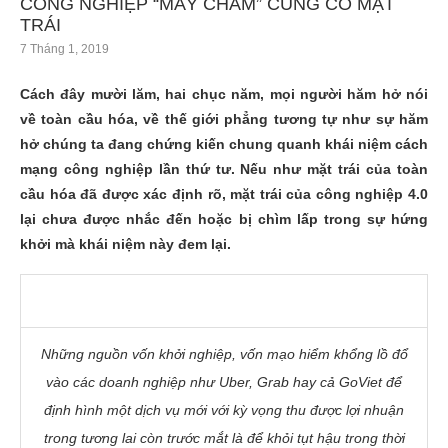
CÔNG NGHIỆP “MẤY CHẤM” CŨNG CÓ MẶT
TRÁI
7 Tháng 1, 2019
Cách đây mười lăm, hai chục năm, mọi người hăm hở nói
về toàn cầu hóa, về thế giới phẳng tương tự như sự hăm
hở chúng ta đang chứng kiến chung quanh khái niệm cách
mạng công nghiệp lần thứ tư. Nếu như mặt trái của toàn
cầu hóa đã được xác định rõ, mặt trái của công nghiệp 4.0
lại chưa được nhắc đến hoặc bị chìm lấp trong sự hứng
khởi mà khái niệm này đem lại.
Những nguồn vốn khởi nghiệp, vốn mạo hiểm khổng lồ đổ
vào các doanh nghiệp như Uber, Grab hay cả GoViet để
định hình một dịch vụ mới với kỳ vọng thu được lợi nhuận
trong tương lai còn trước mắt là để khỏi tụt hậu trong thời