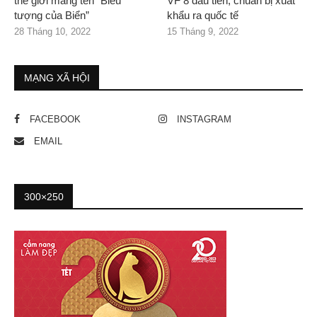
thế giới mang tên “Biểu
VF 8 đầu tiên, chuẩn bị xuất
tượng của Biển”
khẩu ra quốc tế
28 Tháng 10, 2022
15 Tháng 9, 2022
MẠNG XÃ HỘI
FACEBOOK
INSTAGRAM
EMAIL
300×250