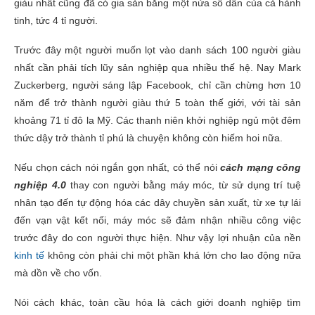
giàu nhất cũng đã có gia sản bằng một nửa số dân của cả hành
tinh, tức 4 tỉ người.
Trước đây một người muốn lọt vào danh sách 100 người giàu
nhất cần phải tích lũy sản nghiệp qua nhiều thế hệ. Nay Mark
Zuckerberg, người sáng lập Facebook, chỉ cần chừng hơn 10
năm để trở thành người giàu thứ 5 toàn thế giới, với tài sản
khoảng 71 tỉ đô la Mỹ. Các thanh niên khởi nghiệp ngủ một đêm
thức dậy trở thành tỉ phú là chuyện không còn hiếm hoi nữa.
Nếu chọn cách nói ngắn gọn nhất, có thể nói
cách mạng công
nghiệp 4.0
thay con người bằng máy móc, từ sử dụng trí tuệ
nhân tạo đến tự động hóa các dây chuyền sản xuất, từ xe tự lái
đến vạn vật kết nối, máy móc sẽ đảm nhận nhiều công việc
trước đây do con người thực hiện. Như vậy lợi nhuận của nền
kinh tế
không còn phải chi một phần khá lớn cho lao động nữa
mà dồn về cho vốn.
Nói cách khác, toàn cầu hóa là cách giới doanh nghiệp tìm