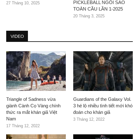
PICKLEBALL NGÔI SAO
27 Tháng 10, 2025
TOÀN CẦU LẦN 1-2025
20 Tháng 3, 2025
VIDEO
Triangle of Sadness vừa
Guardians of the Galaxy Vol.
giành Cành Cọ Vàng chính
3 hé lộ nhiều tình tiết mới khó
thức ra mắt khán giả Việt
đoán cho khán giả
Nam
3 Tháng 12, 2022
17 Tháng 12, 2022