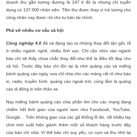
doanh thu gần tương đương là 247 tỉ đô la nhưng chỉ tuyển
dụng có 137.000 nhân viên. Tiền thu được thay vì trả lương cho
công nhân nay được rót cho tư bản tài chính.
Phá vỡ nhiều cơ cấu xã hội
Công nghiệp 4.0
đã và đang tạo ra những thay đổi tận gốc rễ
ở nhiều ngành nghề, nhiều lĩnh vực. Chỉ cần nhìn vào ngành
báo chí sẽ thấy chưa chắc thay đổi như thế là điều tốt đẹp cho
xã hội. Trước đây báo chí tồn tại là nhờ quảng cáo và miếng
bánh quảng cáo ngày xưa chỉ chia cho các mảng rất rõ như báo
in, radio, truyền hình, quảng cáo ngoài trời, cùng lắm là quảng
cáo di động in trên thân xe.
Nay miếng bánh quảng cáo chia phần lớn cho các mạng đang
chiếm hết thời gian của người xem như Facebook, YouTube,
Google… Trên không gian của các gã khổng lồ đó, rất nhiều tay
chơi mới xuất hiện giành thêm một số khách hàng trước đây
của báo chí nữa. Vì thế báo chí suy yếu, co cụm và thu nhỏ lại