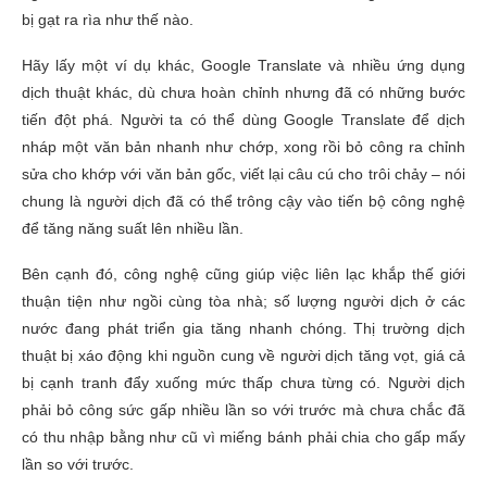
bị gạt ra rìa như thế nào.
Hãy lấy một ví dụ khác, Google Translate và nhiều ứng dụng
dịch thuật khác, dù chưa hoàn chỉnh nhưng đã có những bước
tiến đột phá. Người ta có thể dùng Google Translate để dịch
nháp một văn bản nhanh như chớp, xong rồi bỏ công ra chỉnh
sửa cho khớp với văn bản gốc, viết lại câu cú cho trôi chảy – nói
chung là người dịch đã có thể trông cậy vào tiến bộ công nghệ
để tăng năng suất lên nhiều lần.
Bên cạnh đó, công nghệ cũng giúp việc liên lạc khắp thế giới
thuận tiện như ngồi cùng tòa nhà; số lượng người dịch ở các
nước đang phát triển gia tăng nhanh chóng. Thị trường dịch
thuật bị xáo động khi nguồn cung về người dịch tăng vọt, giá cả
bị cạnh tranh đẩy xuống mức thấp chưa từng có. Người dịch
phải bỏ công sức gấp nhiều lần so với trước mà chưa chắc đã
có thu nhập bằng như cũ vì miếng bánh phải chia cho gấp mấy
lần so với trước.