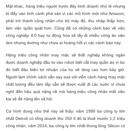
Mặt khác, hàng triệu người trước đây kinh doanh nhỏ lẻ nhưng
bị đẩy vào tình cảnh phá sản vì các mô hình mới như Amazon,
phải trở thành công nhân cho bộ máy đó, thu nhập thấp hơn,
làm việc quần quật hơn. Cũng đã có những cảnh báo về việc
công nghiệp 4.0 hay tự động hóa sẽ lấy đi nhiều công ăn việc
làm nhưng dường như chưa ai hoảng hốt vì các cảnh báo này.
Hàng triệu công nhân may mặc sẽ thất nghiệp không ngăn
được doanh nghiệp đầu tư vào robot biết cắt may quần áo vì lúc
đó biết đâu biên lợi nhuận của họ sẽ tăng cao hơn bây giờ.
Người làm chính sách vẫn say sưa với viễn cảnh hàng may mặc
chất lượng đều tăm tắp vẫn sẽ được xuất đi các nước vì chưa
nghĩ đến hậu quả nặng nề mà hàng triệu công nhân mất việc
kia sẽ đè nặng lên xã hội.
Cứ hình dung như thế này sẽ thấy: năm 1990 ba công ty lớn
nhất Detroit có tổng doanh thu 250 tỉ đô la thuê mướn 1,2 triệu
công nhân; năm 2014, ba công ty lớn nhất thung lũng Silicon có