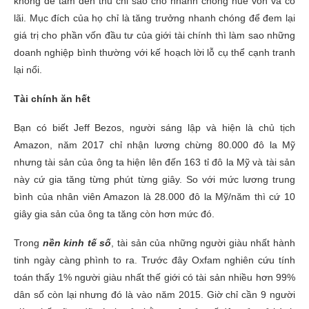
không để tâm đến thu chi sao cho nhanh chóng huề vốn và có
lãi. Mục đích của họ chỉ là tăng trưởng nhanh chóng để đem lại
giá trị cho phần vốn đầu tư của giới tài chính thì làm sao những
doanh nghiệp bình thường với kế hoạch lời lỗ cụ thể cạnh tranh
lại nổi.
Tài chính ăn hết
Bạn có biết Jeff Bezos, người sáng lập và hiện là chủ tịch
Amazon, năm 2017 chỉ nhận lương chừng 80.000 đô la Mỹ
nhưng tài sản của ông ta hiện lên đến 163 tỉ đô la Mỹ và tài sản
này cứ gia tăng từng phút từng giây. So với mức lương trung
bình của nhân viên Amazon là 28.000 đô la Mỹ/năm thì cứ 10
giây gia sản của ông ta tăng còn hơn mức đó.
Trong
nền kinh tế số
, tài sản của những người giàu nhất hành
tinh ngày càng phình to ra. Trước đây Oxfam nghiên cứu tính
toán thấy 1% người giàu nhất thế giới có tài sản nhiều hơn 99%
dân số còn lại nhưng đó là vào năm 2015. Giờ chỉ cần 9 người