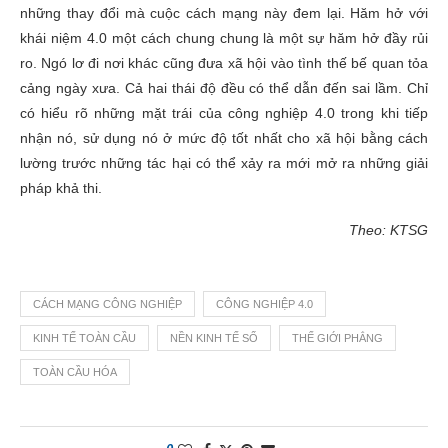
những thay đổi mà cuộc cách mạng này đem lại. Hăm hở với
khái niệm 4.0 một cách chung chung là một sự hăm hở đầy rủi
ro. Ngó lơ đi nơi khác cũng đưa xã hội vào tình thế bế quan tỏa
cảng ngày xưa. Cả hai thái độ đều có thể dẫn đến sai lầm. Chỉ
có hiểu rõ những mặt trái của công nghiệp 4.0 trong khi tiếp
nhận nó, sử dụng nó ở mức độ tốt nhất cho xã hội bằng cách
lường trước những tác hại có thể xảy ra mới mở ra những giải
pháp khả thi.
Theo: KTSG
CÁCH MẠNG CÔNG NGHIỆP
CÔNG NGHIỆP 4.0
KINH TẾ TOÀN CẦU
NỀN KINH TẾ SỐ
THẾ GIỚI PHẲNG
TOÀN CẦU HÓA