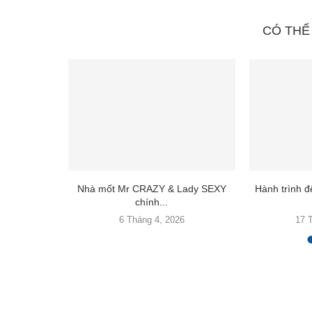
CÓ THỂ
ết kế Logo
Nhà mốt Mr CRAZY & Lady SEXY
Hành trình 
chính...
24
6 Tháng 4, 2026
17 