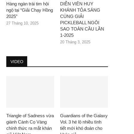
Hàng ngàn trái tim hội
DIỄN VIÊN HUY
ngộ tại “Giải Chạy Hồng
KHÁNH TỎA SÁNG
2025”
CÙNG GIẢI
PICKLEBALL NGÔI
27 Tháng 10, 2025
SAO TOÀN CẦU LẦN
1-2025
20 Tháng 3, 2025
VIDEO
Triangle of Sadness vừa
Guardians of the Galaxy
giành Cành Cọ Vàng
Vol. 3 hé lộ nhiều tình
chính thức ra mắt khán
tiết mới khó đoán cho