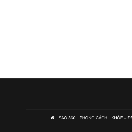
SAO 360
PHONG CÁCH
KHỎE – Đ