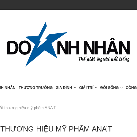
Hành trình đến Phú Quốc cùng các chặng...
NH NHÂN
THƯƠNG TRƯỜNG
GIA ĐÌNH
GIẢI TRÍ
ĐỜI SỐNG
CÔNG
 mắt thương hiệu mỹ phẩm ANA’T
T THƯƠNG HIỆU MỸ PHẨM ANA’T