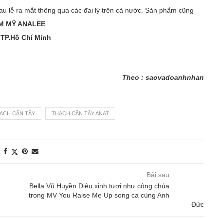
u lễ ra mắt thông qua các đai lý trên cả nước. Sản phẩm cũng
M MỸ ANALEE
 TP.Hồ Chí Minh
Theo : saovadoanhnhan
ẠCH CẦN TÂY
THẠCH CẦN TÂY ANAT
Bài sau
Bella Vũ Huyền Diệu xinh tươi như công chúa
trong MV You Raise Me Up song ca cùng Anh
Đức