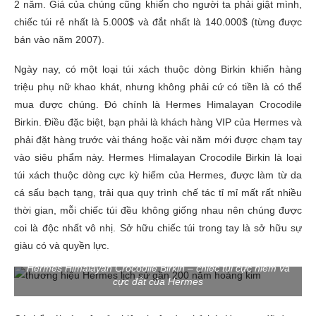
2 năm. Giá của chúng cũng khiến cho người ta phải giật mình,
chiếc túi rẻ nhất là 5.000$ và đắt nhất là 140.000$ (từng được
bán vào năm 2007).
Ngày nay, có một loại túi xách thuộc dòng Birkin khiến hàng
triệu phụ nữ khao khát, nhưng không phải cứ có tiền là có thể
mua được chúng. Đó chính là Hermes Himalayan Crocodile
Birkin. Điều đặc biệt, bạn phải là khách hàng VIP của Hermes và
phải đặt hàng trước vài tháng hoặc vài năm mới được chạm tay
vào siêu phẩm này. Hermes Himalayan Crocodile Birkin là loại
túi xách thuộc dòng cực kỳ hiếm của Hermes, được làm từ da
cá sấu bạch tạng, trải qua quy trình chế tác tỉ mỉ mất rất nhiều
thời gian, mỗi chiếc túi đều không giống nhau nên chúng được
coi là độc nhất vô nhị. Sở hữu chiếc túi trong tay là sở hữu sự
giàu có và quyền lực.
Hermes Himalayan Crocodile Birkin – chiếc túi cực hiếm và
cực đắt của Hermes