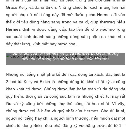
Grace Kelly và Jane Birkin. Những chiếc túi xách mang tên hai
người phụ nữ nổi tiếng này đã mở đường cho Hermes đi vào
thế giới tiêu dùng hàng sang trọng và xa xỉ, giúp
thương hiệu
Hermes
định vị được đẳng cấp, tạo tiền đề cho việc mở rộng
sản xuất kinh doanh sang những dòng sản phẩm da khác như
dây thắt lưng, kính mắt hay nước hoa…
Sự ra đời của túi Hermes Kelly và Hermes Birkin là những
điều thú vị trong lịch sử hình thành của Hermes
Nhưng nổi tiếng nhất phải kể đến các dòng túi xách, đặc biệt là
2 loại túi Kelly và Birkin là những dòng túi khiến bất kỳ ai cũng
khao khát có được. Chúng được làm hoàn toàn từ da động vật
quý hiếm, thời gian và công sức làm ra những chiếc túi này rất
lâu và kỳ công bởi những thợ thủ công tài hoa nhất. Vì vậy,
chúng được coi là hiếm và quý nhất của Hermes. Cho dù là ai,
người nổi tiếng hay chỉ là người bình thường, nếu muốn đặt một
chiếc túi dòng Birkin đều phải đăng ký với hãng trước đó từ 1 –