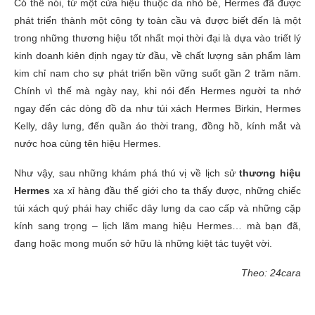
Có thể nói, từ một cửa hiệu thuộc da nhỏ bé, Hermes đã được
phát triển thành một công ty toàn cầu và được biết đến là một
trong những thương hiệu tốt nhất mọi thời đại là dựa vào triết lý
kinh doanh kiên định ngay từ đầu, về chất lượng sản phẩm làm
kim chỉ nam cho sự phát triển bền vững suốt gần 2 trăm năm.
Chính vì thế mà ngày nay, khi nói đến Hermes người ta nhớ
ngay đến các dòng đồ da như túi xách Hermes Birkin, Hermes
Kelly, dây lưng, đến quần áo thời trang, đồng hồ, kính mắt và
nước hoa cùng tên hiệu Hermes.
Như vậy, sau những khám phá thú vị về lịch sử
thương hiệu
Hermes
xa xỉ hàng đầu thế giới cho ta thấy được, những chiếc
túi xách quý phái hay chiếc dây lưng da cao cấp và những cặp
kính sang trọng – lịch lãm mang hiệu Hermes… mà bạn đã,
đang hoặc mong muốn sở hữu là những kiệt tác tuyệt vời.
Theo: 24cara