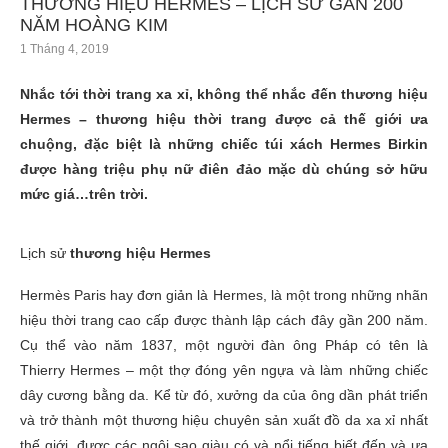
THƯƠNG HIỆU HERMÈS – LỊCH SỬ GẦN 200
NĂM HOÀNG KIM
1 Tháng 4, 2019
Nhắc tới thời trang xa xỉ, không thể nhắc đến thương hiệu
Hermes – thương hiệu thời trang được cả thế giới ưa
chuộng, đặc biệt là những chiếc túi xách Hermes Birkin
được hàng triệu phụ nữ điên đảo mặc dù chúng sở hữu
mức giá…trên trời.
Lịch sử
thương hiệu Hermes
Hermès Paris hay đơn giản là Hermes, là một trong những nhãn
hiệu thời trang cao cấp được thành lập cách đây gần 200 năm.
Cụ thể vào năm 1837, một người đàn ông Pháp có tên là
Thierry Hermes – một thợ đóng yên ngựa và làm những chiếc
dây cương bằng da. Kể từ đó, xưởng da của ông dần phát triển
và trở thành một thương hiệu chuyên sản xuất đồ da xa xỉ nhất
thế giới, được các ngôi sao giàu có và nổi tiếng biết đến và ưa