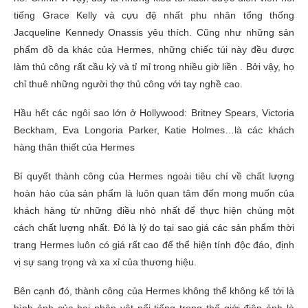
tiếng Grace Kelly và cựu đệ nhất phu nhân tổng thống
Jacqueline Kennedy Onassis yêu thích. Cũng như những sản
phẩm đồ da khác của Hermes, những chiếc túi này đều được
làm thủ công rất cầu kỳ và tỉ mỉ trong nhiều giờ liền . Bởi vậy, họ
chỉ thuê những người thợ thủ công với tay nghề cao.
Hầu hết các ngôi sao lớn ở Hollywood: Britney Spears, Victoria
Beckham, Eva Longoria Parker, Katie Holmes…là các khách
hàng thân thiết của Hermes
Bí quyết thành công của Hermes ngoài tiêu chí về chất lượng
hoàn hảo của sản phẩm là luôn quan tâm đến mong muốn của
khách hàng từ những điều nhỏ nhất để thực hiện chúng một
cách chất lượng nhất. Đó là lý do tại sao giá các sản phẩm thời
trang Hermes luôn có giá rất cao để thể hiện tính độc đáo, định
vị sự sang trọng và xa xỉ của thương hiệu.
Bên cạnh đó, thành công của Hermes không thể không kể tới là
hình ảnh của hai nhân vật nổi tiếng trong thế giới điện ảnh là