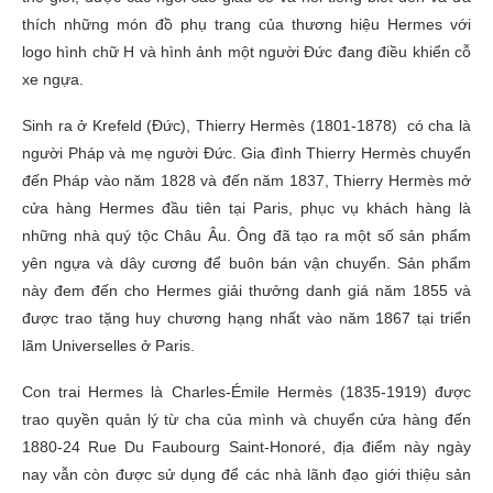
thích những món đồ phụ trang của thương hiệu Hermes với
logo hình chữ H và hình ảnh một người Đức đang điều khiển cỗ
xe ngựa.
Sinh ra ở Krefeld (Đức), Thierry Hermès (1801-1878) có cha là
người Pháp và mẹ người Đức. Gia đình Thierry Hermès chuyển
đến Pháp vào năm 1828 và đến năm 1837, Thierry Hermès mở
cửa hàng Hermes đầu tiên tại Paris, phục vụ khách hàng là
những nhà quý tộc Châu Âu. Ông đã tạo ra một số sản phẩm
yên ngựa và dây cương để buôn bán vận chuyển. Sản phẩm
này đem đến cho Hermes giải thưởng danh giá năm 1855 và
được trao tặng huy chương hạng nhất vào năm 1867 tại triển
lãm Universelles ở Paris.
Con trai Hermes là Charles-Émile Hermès (1835-1919) được
trao quyền quản lý từ cha của mình và chuyển cửa hàng đến
1880-24 Rue Du Faubourg Saint-Honoré, địa điểm này ngày
nay vẫn còn được sử dụng để các nhà lãnh đạo giới thiệu sản