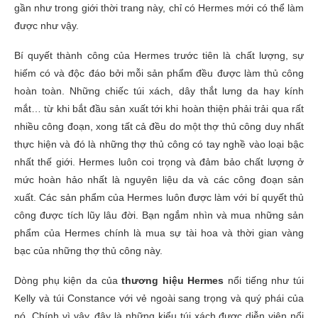
gần như trong giới thời trang này, chỉ có Hermes mới có thể làm
được như vậy.
Bí quyết thành công của Hermes trước tiên là chất lượng, sự
hiếm có và độc đáo bởi mỗi sản phẩm đều được làm thủ công
hoàn toàn. Những chiếc túi xách, dây thắt lưng da hay kính
mắt… từ khi bắt đầu sản xuất tới khi hoàn thiện phải trải qua rất
nhiều công đoạn, xong tất cả đều do một thợ thủ công duy nhất
thực hiện và đó là những thợ thủ công có tay nghề vào loại bậc
nhất thế giới. Hermes luôn coi trọng và đảm bảo chất lượng ở
mức hoàn hảo nhất là nguyên liệu da và các công đoạn sản
xuất. Các sản phẩm của Hermes luôn được làm với bí quyết thủ
công được tích lũy lâu đời. Bạn ngắm nhìn và mua những sản
phẩm của Hermes chính là mua sự tài hoa và thời gian vàng
bạc của những thợ thủ công này.
Dòng phụ kiện da của
thương hiệu Hermes
nổi tiếng như túi
Kelly và túi Constance với vẻ ngoài sang trọng và quý phái của
nó. Chính vì vậy, đây là những kiểu túi xách được diễn viên nổi