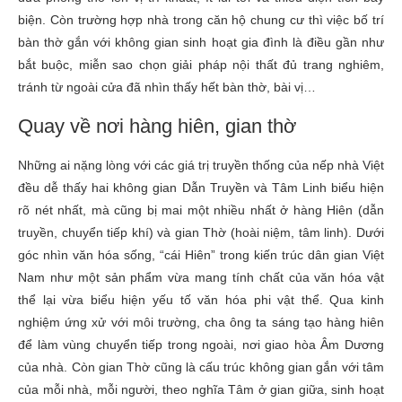
biện. Còn trường hợp nhà trong căn hộ chung cư thì việc bố trí
bàn thờ gắn với không gian sinh hoạt gia đình là điều gần như
bắt buộc, miễn sao chọn giải pháp nội thất đủ trang nghiêm,
tránh từ ngoài cửa đã nhìn thấy hết bàn thờ, bài vị…
Quay về nơi hàng hiên, gian thờ
Những ai nặng lòng với các giá trị truyền thống của nếp nhà Việt
đều dễ thấy hai không gian Dẫn Truyền và Tâm Linh biểu hiện
rõ nét nhất, mà cũng bị mai một nhiều nhất ở hàng Hiên (dẫn
truyền, chuyển tiếp khí) và gian Thờ (hoài niệm, tâm linh). Dưới
góc nhìn văn hóa sống, “cái Hiên” trong kiến trúc dân gian Việt
Nam như một sản phẩm vừa mang tính chất của văn hóa vật
thể lại vừa biểu hiện yếu tố văn hóa phi vật thể. Qua kinh
nghiệm ứng xử với môi trường, cha ông ta sáng tạo hàng hiên
để làm vùng chuyển tiếp trong ngoài, nơi giao hòa Âm Dương
của nhà. Còn gian Thờ cũng là cấu trúc không gian gắn với tâm
của mỗi nhà, mỗi người, theo nghĩa Tâm ở gian giữa, sinh hoạt