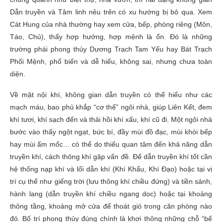
Dẫn truyền và Tâm linh nêu trên có xu hướng bị bỏ qua. Xem
Cát Hung của nhà thường hay xem cửa, bếp, phòng riêng (Môn,
Táo, Chủ), thấy hợp hướng, hợp mệnh là ổn. Đó là những
trường phái phong thủy Dương Trạch Tam Yếu hay Bát Trạch
Phối Mệnh, phổ biến và dễ hiểu, không sai, nhưng chưa toàn
diện.
Về mặt nội khí, không gian dẫn truyền có thể hiểu như các
mạch máu, bao phủ khắp “cơ thể” ngôi nhà, giúp Liên Kết, đem
khí tươi, khí sạch đến và thải hồi khí xấu, khí cũ đi. Một ngôi nhà
bước vào thấy ngột ngạt, bức bí, đầy mùi đồ đạc, mùi khói bếp
hay mùi ẩm mốc… có thể do thiếu quan tâm đến khả năng dẫn
truyền khí, cách thông khí gặp vấn đề. Để dẫn truyền khí tốt cần
hệ thống nạp khí và lối dẫn khí (Khí Khẩu, Khí Đạo) hoặc tại vị
trí cụ thể như giếng trời (lưu thông khí chiều đứng) và tiền sảnh,
hành lang (dẫn truyền khí chiều ngang dọc) hoặc tại khoảng
thông tầng, khoảng mở cửa để thoát gió trong căn phòng nào
đó. Bố trí phong thủy đúng chính là khơi thông những chỗ “bế