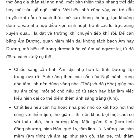
thờ ông địa thần tài nho nhỏ, một bàn thiên thắp nhang trời đất
hay một sàn gỗ ngồi thiền. Với hiên nhà cũng vậy, vai trò dẫn
truyền khí nằm ở cách thức mở cửa thông thoáng, tạo khoảng
đệm ra vào nhà hợp điều kiện sinh hoạt, tránh các lối trực xung
xuyên qua… là đạt về trường khí chuyển tiếp khí rồi. Để cân
bằng Âm Dương, quan niệm hiện đại không tách bạch Âm hay
Dương, mà hiểu rõ trong dương luôn có âm và ngược lại, từ đó
đề ra cách xử lý cụ thể:
Chiếu sáng cần tính Âm, dịu nhẹ hơn là tính Dương tập
trung rực rỡ. Ánh sáng theo các sắc của Ngũ hành trong
góc tâm linh nên dùng vàng nhẹ (Thổ) và đỏ (Hỏa) giúp tạo
sự ấm cúng, một số chỗ nếu có tủ sách hay bàn làm việc
kiểu hiện đại có thể điểm thêm ánh sáng trắng (Kim).
Chất liệu nếu căn hộ hoặc nhà phố nhỏ có kết hợp nơi thờ
cúng với thiền tịnh, thư giãn… thì nên khác biệt một chút so
với toàn nhà, theo hướng tăng Mộc giảm Kim (hợp tính
đông phương, sinh Hỏa, quẻ Ly, tâm linh…). Những loại sàn
mềm (âm tính) và ấm áp như sàn gỗ, sàn tre, trải thảm