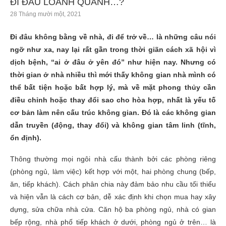
ĐI ĐÂU LOANH QUANH…?
28 Tháng mười một, 2021
Đi đâu không bằng về nhà, đi để trở về… là những câu nói
ngỡ như xa, nay lại rất gần trong thời giãn cách xã hội vì
dịch bệnh, “ai ở đâu ở yên đó” như hiện nay. Nhưng có
thời gian ở nhà nhiều thì mới thấy không gian nhà mình có
thể bất tiện hoặc bất hợp lý, mà về mặt phong thủy cần
điều chỉnh hoặc thay đổi sao cho hòa hợp, nhất là yếu tố
cơ bản làm nên cấu trúc không gian. Đó là các không gian
dẫn truyền (động, thay đổi) và không gian tâm linh (tĩnh,
ổn định).
Thông thường mọi ngôi nhà cấu thành bởi các phòng riêng
(phòng ngủ, làm việc) kết hợp với một, hai phòng chung (bếp,
ăn, tiếp khách). Cách phân chia này đảm bảo nhu cầu tối thiểu
và hiện vẫn là cách cơ bản, dễ xác định khi chọn mua hay xây
dựng, sửa chữa nhà cửa. Căn hộ ba phòng ngủ, nhà có gian
bếp rộng, nhà phố tiếp khách ở dưới, phòng ngủ ở trên… là