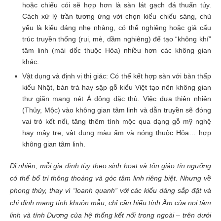
hoặc chiếu cói sẽ hợp hơn là sàn lát gạch đá thuấn túy.
Cách xử lý trần tương ứng với chọn kiểu chiếu sáng, chủ
yếu là kiểu dáng nhẹ nhàng, có thể nghiêng hoặc giả cấu
trúc truyền thống (rui, mè, dầm nghiêng) để tạo “không khí”
tâm linh (mái dốc thuộc Hỏa) nhiều hơn các không gian
khác.
Vật dụng và định vị thị giác: Có thể kết hợp sàn với bàn thấp
kiểu Nhật, bàn trà hay sập gỗ kiểu Việt tạo nên không gian
thư giãn mang nét Á đông đặc thù. Việc đưa thiên nhiên
(Thủy, Mộc) vào không gian tâm linh và dẫn truyền sẽ đóng
vai trò kết nối, tăng thêm tính mộc qua dạng gỗ mỹ nghệ
hay mây tre, vật dụng màu ấm và nóng thuộc Hỏa… hợp
không gian tâm linh.
Dĩ nhiên, mỗi gia đình tùy theo sinh hoạt và tôn giáo tín ngưỡng
có thể bố trí thông thoáng và góc tâm linh riêng biệt. Nhưng về
phong thủy, thay vì “loanh quanh” với các kiểu dáng sắp đặt và
chỉ định mang tính khuôn mẫu, chỉ cần hiểu tính Âm của nơi tâm
linh và tính Dương của hệ thống kết nối trong ngoài – trên dưới