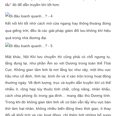
tắc” đó để dẫn truyền khí tốt hơn.
Kết nối khí tốt nhờ cách mở cửa ngang hay thông thoáng đứng
qua giếng trời, đều là các giải pháp giảm đối lưu không khí hiệu
quả trong nhà đương đại
Mặt khác, Nội Khí lưu chuyển thì cũng phải có chỗ ngưng tụ,
lắng đọng lại, như phần Âm so với Dương trong toàn thể Thái
Cực. Không gian tâm linh là nơi lắng lọc như vậy, một khu vực
hầu như cố định, tĩnh tại, bình ổn và ít xáo trộn trong hoạt động
thường ngày. Về định lượng, trục và tuyến dẫn truyền khí có thể
nhiều ít, rộng hẹp tùy thuộc tính chất, công năng, nhân khẩu,
cách chia phòng ốc trong gia đình… mang đặc thù Dương tính.
Trong khi đó không gian tâm linh về cơ bản vẫn lấy khu vực bàn
thờ làm hạt nhân, không nhiều biến động theo thời gian, ít thay
đổi về khối tích và các hoạt động, chỉ thêm bớt những bổ sung