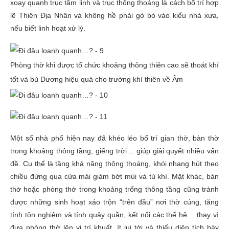
xoay quanh trục tâm linh và trục thông thoáng là cách bố trí hợp
lẽ Thiên Địa Nhân và không hề phải gò bó vào kiểu nhà xưa,
nếu biết linh hoạt xử lý.
Phòng thờ khi được tổ chức khoảng thông thiên cao sẽ thoát khí
tốt và bù Dương hiệu quả cho trường khí thiên về Âm
Một số nhà phố hiện nay đã khéo léo bố trí gian thờ, bàn thờ
trong khoảng thông tầng, giếng trời… giúp giải quyết nhiều vấn
đề. Cụ thể là tăng khả năng thông thoáng, khói nhang hút theo
chiều đứng qua cửa mái giảm bớt mùi và tù khí. Mặt khác, bàn
thờ hoặc phòng thờ trong khoảng trống thông tầng cũng tránh
được những sinh hoạt xáo trộn “trên đầu” nơi thờ cúng, tăng
tính tôn nghiêm và tính quây quần, kết nối các thế hệ… thay vì
đưa phòng thờ lên vị trí khuất, ít lui tới và thiếu diện tích bày