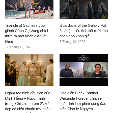
Triangle of Sadness vừa
Guardians of the Galaxy Vol.
giành Cành Cọ Vàng chính
3 hé lộ nhiều tình tiết mới khó
thức ra mắt khán giả Việt
đoán cho khán giả
Nam
3 Tháng 12, 2022
17 Tháng 12, 2022
Ngắm tạo hình đầu tiên của
Đạo diễn Black Panther:
Minh Hằng – Ngọc Trinh
Wakanda Forever chia sẻ
trong ‘Chị chị em em 2’: Vẻ
quá trình làm phim cùng đạo
đẹp cổ điển chuẩn mỹ nhân
diễn Charlie Nguyễn