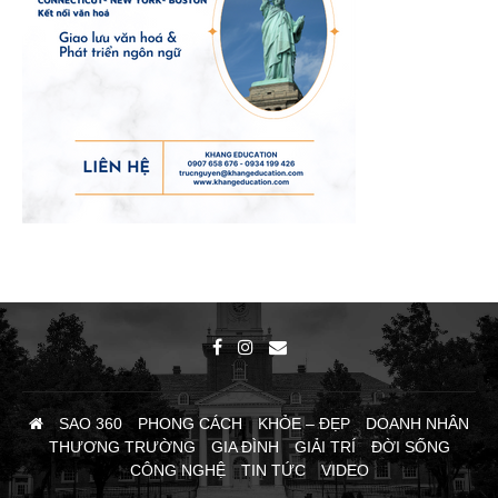
SAO 360
PHONG CÁCH
KHỎE – ĐẸP
DOANH NHÂN
THƯƠNG TRƯỜNG
GIA ĐÌNH
GIẢI TRÍ
ĐỜI SỐNG
CÔNG NGHỆ
TIN TỨC
VIDEO