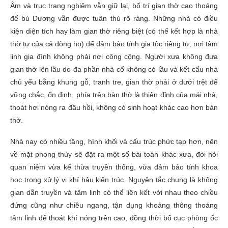
Âm và trục trang nghiêm vẫn giữ lại, bố trí gian thờ cao thoáng
để bù Dương vẫn được tuân thủ rõ ràng. Những nhà có điều
kiện diện tích hay làm gian thờ riêng biệt (có thể kết hợp là nhà
thờ tự của cả dòng họ) để đảm bảo tính gia tộc riêng tư, nơi tâm
linh gia đình không phải nơi công cộng. Người xưa không đưa
gian thờ lên lầu do đa phần nhà cổ không có lầu và kết cấu nhà
chủ yếu bằng khung gỗ, tranh tre, gian thờ phải ở dưới trệt để
vững chắc, ổn định, phía trên bàn thờ là thiên đỉnh của mái nhà,
thoát hơi nóng ra đầu hồi, không có sinh hoạt khác cao hơn bàn
thờ.
Nhà nay có nhiều tầng, hình khối và cấu trúc phức tạp hơn, nên
về mặt phong thủy sẽ đặt ra một số bài toán khác xưa, đòi hỏi
quan niệm vừa kế thừa truyền thống, vừa đảm bảo tính khoa
học trong xử lý vi khí hậu kiến trúc. Nguyên tắc chung là không
gian dẫn truyền và tâm linh có thể liên kết với nhau theo chiều
đứng cũng như chiều ngang, tận dụng khoảng thông thoáng
tâm linh để thoát khí nóng trên cao, đồng thời bố cục phòng ốc