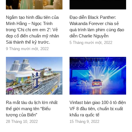
Ngắm tạo hình đầu tiên của
Đạo diễn Black Panther:
Minh Hằng – Ngọc Trinh
Wakanda Forever chia sẻ
trong ‘Chị chị em em 2’: Vẻ
quá trình làm phim cùng đạo
đẹp cổ điển chuẩn mỹ nhân
diễn Charlie Nguyễn
Sài thành thế kỷ trước.
5 Tháng mười một, 2022
9 Tháng mười một, 2022
Ra mắt tàu du lịch lớn nhất
Vinfast bàn giao 100 ô tô điện
thế giới mang tên “Biểu
VF 8 đầu tiên, chuẩn bị xuất
tượng của Biển”
khẩu ra quốc tế
28 Tháng 10, 2022
15 Tháng 9, 2022