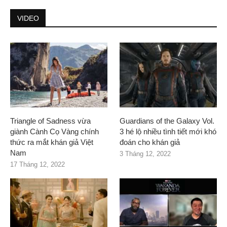
VIDEO
Triangle of Sadness vừa
Guardians of the Galaxy Vol.
giành Cành Cọ Vàng chính
3 hé lộ nhiều tình tiết mới khó
thức ra mắt khán giả Việt
đoán cho khán giả
Nam
3 Tháng 12, 2022
17 Tháng 12, 2022