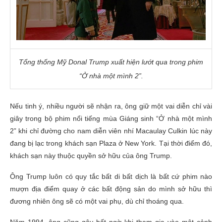
Tổng thống Mỹ Donal Trump xuất hiện lướt qua trong phim
“Ở nhà một mình 2”.
Nếu tinh ý, nhiều người sẽ nhận ra, ông giữ một vai diễn chỉ vài
giây trong bộ phim nổi tiếng mùa Giáng sinh “Ở nhà một mình
2” khi chỉ đường cho nam diễn viên nhí Macaulay Culkin lúc này
đang bị lạc trong khách sạn Plaza ở New York. Tại thời điểm đó,
khách sạn này thuộc quyền sở hữu của ông Trump.
Ông Trump luôn có quy tắc bất di bất dịch là bất cứ phim nào
mượn địa điểm quay ở các bất động sản do mình sở hữu thì
đương nhiên ông sẽ có một vai phụ, dù chỉ thoáng qua.
Năm 1994, ông cũng gây bất ngờ khi tham gia vào một cảnh