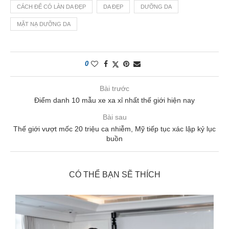
CÁCH ĐỂ CÓ LÀN DA ĐẸP
DA ĐẸP
DƯỠNG DA
MẶT NẠ DƯỠNG DA
0
Bài trước
Điểm danh 10 mẫu xe xa xỉ nhất thế giới hiện nay
Bài sau
Thế giới vượt mốc 20 triệu ca nhiễm, Mỹ tiếp tục xác lập kỷ lục
buồn
CÓ THỂ BẠN SẼ THÍCH