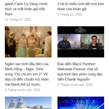
giành Cành Cọ Vàng chính
3 hé lộ nhiều tình tiết mới khó
thức ra mắt khán giả Việt
đoán cho khán giả
Nam
3 Tháng 12, 2022
17 Tháng 12, 2022
Ngắm tạo hình đầu tiên của
Đạo diễn Black Panther:
Minh Hằng – Ngọc Trinh
Wakanda Forever chia sẻ
trong ‘Chị chị em em 2’: Vẻ
quá trình làm phim cùng đạo
đẹp cổ điển chuẩn mỹ nhân
diễn Charlie Nguyễn
Sài thành thế kỷ trước.
5 Tháng mười một, 2022
9 Tháng mười một, 2022