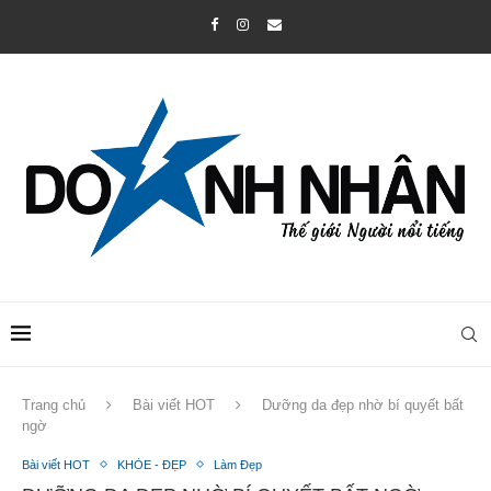
Trang chủ
Bài viết HOT
Dưỡng da đẹp nhờ bí quyết bất
ngờ
Bài viết HOT
KHỎE - ĐẸP
Làm Đẹp