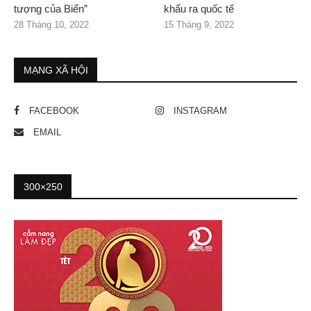
tượng của Biển”
khẩu ra quốc tế
28 Tháng 10, 2022
15 Tháng 9, 2022
MẠNG XÃ HỘI
FACEBOOK
INSTAGRAM
EMAIL
300×250