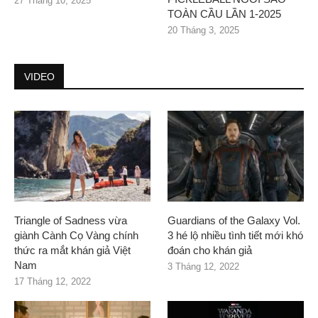
27 Tháng 10, 2025
TOÀN CẦU LẦN 1-2025
20 Tháng 3, 2025
VIDEO
Triangle of Sadness vừa
Guardians of the Galaxy Vol.
giành Cành Cọ Vàng chính
3 hé lộ nhiều tình tiết mới khó
thức ra mắt khán giả Việt
đoán cho khán giả
Nam
3 Tháng 12, 2022
17 Tháng 12, 2022