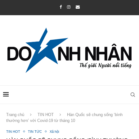
Trang chủ
TIN HOT
Hàn Quốc sẽ chung sống ‘bình
thường hơn’ với Covid-19 từ tháng 10
TIN HOT
TIN TỨC
Xã hội