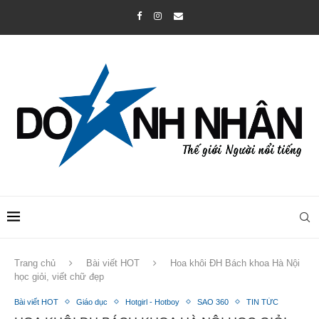
Trang chủ
Bài viết HOT
Hoa khôi ĐH Bách khoa Hà Nội
học giỏi, viết chữ đẹp
Bài viết HOT
Giáo dục
Hotgirl - Hotboy
SAO 360
TIN TỨC