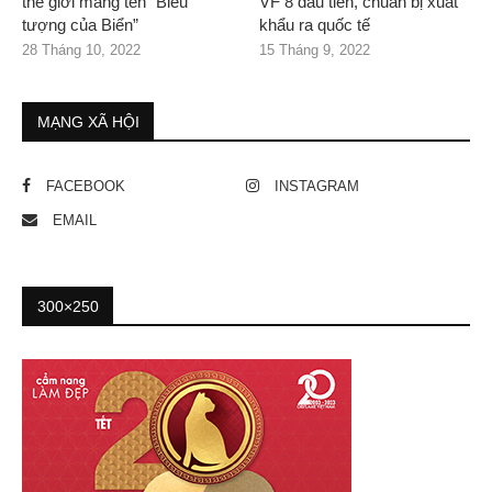
thế giới mang tên “Biểu
VF 8 đầu tiên, chuẩn bị xuất
tượng của Biển”
khẩu ra quốc tế
28 Tháng 10, 2022
15 Tháng 9, 2022
MẠNG XÃ HỘI
FACEBOOK
INSTAGRAM
EMAIL
300×250