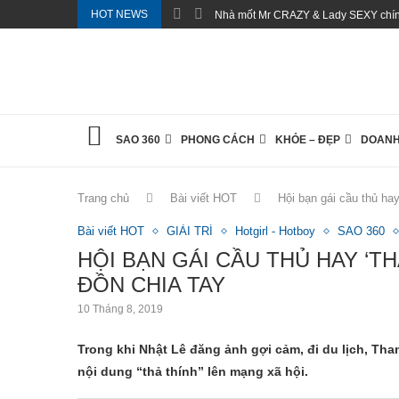
HOT NEWS
Nhà mốt Mr CRAZY & Lady SEXY chính
SAO 360
PHONG CÁCH
KHỎE – ĐẸP
DOANH
Trang chủ
Bài viết HOT
Hội bạn gái cầu thủ hay
Bài viết HOT
GIẢI TRÍ
Hotgirl - Hotboy
SAO 360
HỘI BẠN GÁI CẦU THỦ HAY ‘TH
ĐỒN CHIA TAY
10 Tháng 8, 2019
Trong khi Nhật Lê đăng ảnh gợi cảm, đi du lịch, T
nội dung “thả thính” lên mạng xã hội.