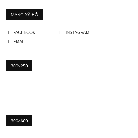
MẠNG XÃ HỘI
FACEBOOK
INSTAGRAM
EMAIL
300×250
300×600