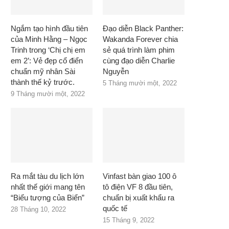
Ngắm tạo hình đầu tiên
Đạo diễn Black Panther:
của Minh Hằng – Ngọc
Wakanda Forever chia
Trinh trong ‘Chị chị em
sẻ quá trình làm phim
em 2’: Vẻ đẹp cổ điển
cùng đạo diễn Charlie
chuẩn mỹ nhân Sài
Nguyễn
thành thế kỷ trước.
5 Tháng mười một, 2022
9 Tháng mười một, 2022
Ra mắt tàu du lịch lớn
Vinfast bàn giao 100 ô
nhất thế giới mang tên
tô điện VF 8 đầu tiên,
“Biểu tượng của Biển”
chuẩn bị xuất khẩu ra
quốc tế
28 Tháng 10, 2022
15 Tháng 9, 2022