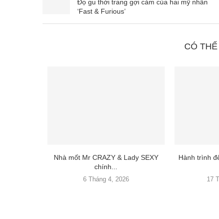
Đọ gu thời trang gợi cảm của hai mỹ nhân
‘Fast & Furious’
CÓ THỂ
Nhà mốt Mr CRAZY & Lady SEXY
Hành trình 
chính...
6 Tháng 4, 2026
17 