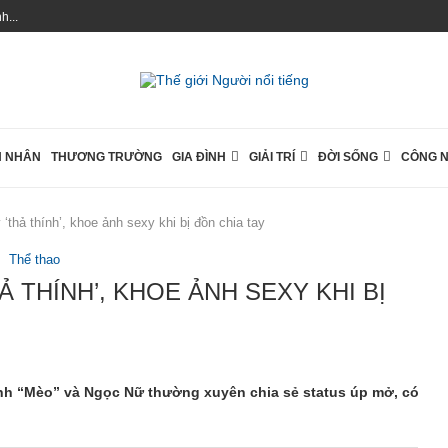
...
 NHÂN
THƯƠNG TRƯỜNG
GIA ĐÌNH
GIẢI TRÍ
ĐỜI SỐNG
CÔNG 
 ‘thả thính’, khoe ảnh sexy khi bị đồn chia tay
Thể thao
Ả THÍNH’, KHOE ẢNH SEXY KHI BỊ
hanh “Mèo” và Ngọc Nữ thường xuyên chia sẻ status úp mở, có