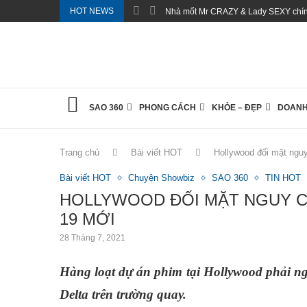
HOT NEWS
Nhà mốt Mr CRAZY & Lady SEXY chính
SAO 360
PHONG CÁCH
KHỎE – ĐẸP
DOANH
Trang chủ
Bài viết HOT
Hollywood đối mặt ngu
Bài viết HOT
Chuyện Showbiz
SAO 360
TIN HOT
HOLLYWOOD ĐỐI MẶT NGUY C
19 MỚI
28 Tháng 7, 2021
Hàng loạt dự án phim tại Hollywood phải n
Delta trên trường quay.