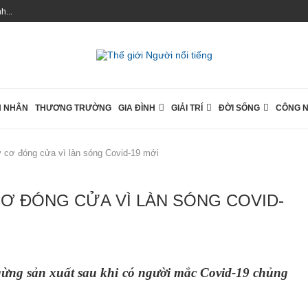
...
 NHÂN
THƯƠNG TRƯỜNG
GIA ĐÌNH
GIẢI TRÍ
ĐỜI SỐNG
CÔNG 
y cơ đóng cửa vì làn sóng Covid-19 mới
Ơ ĐÓNG CỬA VÌ LÀN SÓNG COVID-
gừng sản xuất sau khi có người mắc Covid-19 chủng