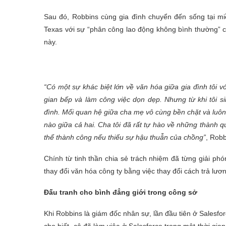
Sau đó, Robbins cùng gia đình chuyển đến sống tại mi
Texas với sự “phân công lao động không bình thường” 
này.
“Có một sự khác biệt lớn về văn hóa giữa gia đình tôi 
gian bếp và làm công việc dọn dẹp. Nhưng từ khi tôi sin
đình. Mối quan hệ giữa cha mẹ vô cùng bền chặt và luôn
nào giữa cả hai. Cha tôi đã rất tự hào về những thành q
thể thành công nếu thiếu sự hậu thuẫn của chồng”
, Robb
Chính từ tinh thần chia sẻ trách nhiệm đã từng giải p
thay đổi văn hóa công ty bằng việc thay đổi cách trả lư
Đấu tranh cho bình đẳng giới trong công sở
Khi Robbins là giám đốc nhân sự, lần đầu tiên ở Salesfo
cho biết, cô đã làm việc ở Salesforce trong một thời gian 