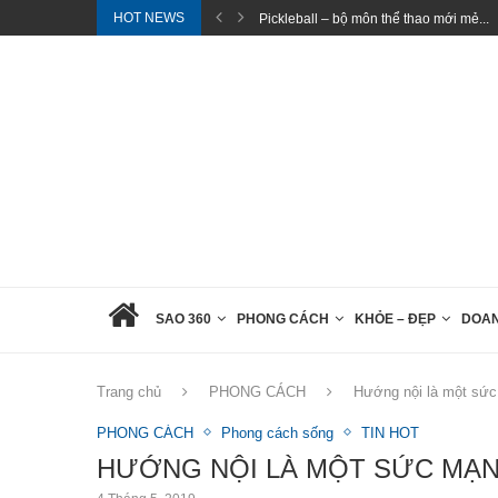
HOT NEWS
ẻ...
Du khách nước ngoài thực nghiệm Thiền
SAO 360
PHONG CÁCH
KHỎE – ĐẸP
DOA
Trang chủ
PHONG CÁCH
Hướng nội là một sứ
PHONG CÁCH
Phong cách sống
TIN HOT
HƯỚNG NỘI LÀ MỘT SỨC MẠ