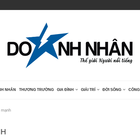
 tập...
Hàng ngàn trái tim hội ngộ tại “Giải...
NH NHÂN
THƯƠNG TRƯỜNG
GIA ĐÌNH
GIẢI TRÍ
ĐỜI SỐNG
CÔNG
c mạnh
NH