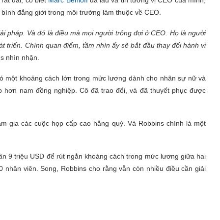
 bình đẳng giới trong môi trường làm thuộc về CEO.
iải pháp. Và đó là điều mà mọi người trông đợi ở CEO. Họ là người
t triển. Chính quan điểm, tầm nhìn ấy sẽ bắt đầu thay đổi hành vi
ns nhìn nhận.
 có một khoảng cách lớn trong mức lương dành cho nhân sự nữ và
ấp hơn nam đồng nghiệp. Cô đã trao đổi, và đã thuyết phục được
ham gia các cuộc họp cấp cao hằng quý. Và Robbins chính là một
gần 9 triệu USD để rút ngắn khoảng cách trong mức lương giữa hai
0 nhân viên. Song, Robbins cho rằng vẫn còn nhiều điều cần giải