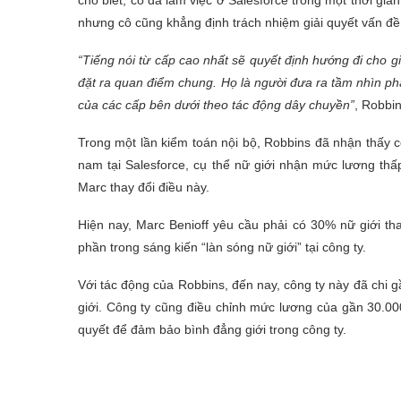
nhưng cô cũng khẳng định trách nhiệm giải quyết vấn đề
“Tiếng nói từ cấp cao nhất sẽ quyết định hướng đi cho g
đặt ra quan điểm chung. Họ là người đưa ra tầm nhìn phá
của các cấp bên dưới theo tác động dây chuyền”
, Robbi
Trong một lần kiểm toán nội bộ, Robbins đã nhận thấy
nam tại Salesforce, cụ thể nữ giới nhận mức lương th
Marc thay đổi điều này.
Hiện nay, Marc Benioff yêu cầu phải có 30% nữ giới t
phần trong sáng kiến “làn sóng nữ giới” tại công ty.
Với tác động của Robbins, đến nay, công ty này đã chi 
giới. Công ty cũng điều chỉnh mức lương của gần 30.00
quyết để đảm bảo bình đẳng giới trong công ty.