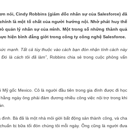
hơn nói, Cindy Robbins (giám đốc nhân sự của Salesforce) đã
e chính là một tố chất của người hướng nội. Nhờ phát huy thế
rò quản lý nhân sự của mình. Một trong số những thành quả
hực hiện bình đẳng giới trong công ty công nghệ Salesforce.
 sức mạnh. Tất cả tùy thuộc vào cách bạn đón nhận tính cách này
Đó là cách tôi đã làm”
, Robbins chia sẻ trong cuộc phỏng vấn
 Mỹ gốc Mexico. Cô là người đầu tiên trong gia đình được đi học
 hằng ngày ông phải đảm đương nhiều công việc nội trợ trong khi
ản.
gia đình. Bà đã là một nhà môi giới bất động sản thành công, và cha
i chuẩn bị bữa tối đón chúng tôi mỗi ngày. Ông cũng là người đưa