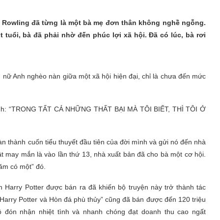
e Rowling đã từng là một bà mẹ đơn thân không nghề ngỗng.
t tuổi, bà đã phải nhờ đến phúc lợi xã hội. Đã có lúc, bà rơi
ụ nữ Anh nghèo nàn giữa một xã hội hiện đại, chỉ là chưa đến mức
n mạnh: “TRONG TẤT CẢ NHỮNG THẤT BẠI MÀ TÔI BIẾT, THÌ TÔI Ở
n thành cuốn tiểu thuyết đầu tiên của đời mình và gửi nó đến nhà
hật may mắn là vào lần thứ 13, nhà xuất bản đã cho bà một cơ hội.
năm có một” đó.
n Harry Potter được bán ra đã khiến bộ truyện này trở thành tác
“Harry Potter và Hòn đá phù thủy” cũng đã bán được đến 120 triệu
ộ đón nhận nhiệt tình và nhanh chóng đạt doanh thu cao ngất