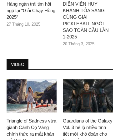
Hàng ngàn trái tim hội
DIỄN VIÊN HUY
ngộ tại “Giải Chạy Hồng
KHÁNH TỎA SÁNG
2025”
CÙNG GIẢI
PICKLEBALL NGÔI
27 Tháng 10, 2025
SAO TOÀN CẦU LẦN
1-2025
20 Tháng 3, 2025
VIDEO
Triangle of Sadness vừa
Guardians of the Galaxy
giành Cành Cọ Vàng
Vol. 3 hé lộ nhiều tình
chính thức ra mắt khán
tiết mới khó đoán cho