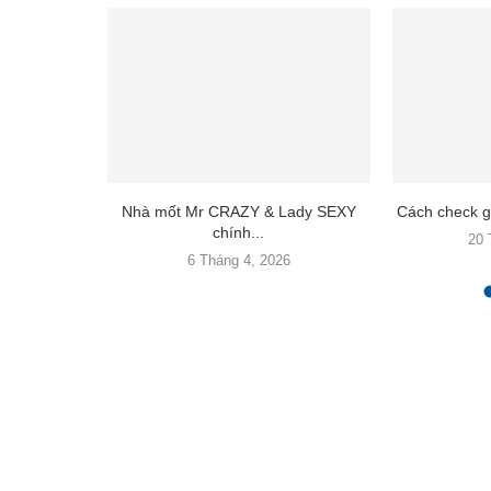
oại của
Nhà mốt Mr CRAZY & Lady SEXY
Cách check gi
ỗng...
chính...
20 
24
6 Tháng 4, 2026