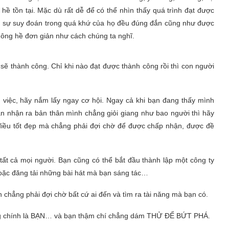
ề tồn tại. Mặc dù rất dễ để có thể nhìn thấy quá trình đạt được
h, sự suy đoán trong quá khứ của họ đều đúng đắn cũng như được
hông hề đơn giản như cách chúng ta nghĩ.
 thành công. Chỉ khi nào đạt được thành công rồi thì con người
 việc, hãy nắm lấy ngay cơ hội. Ngay cả khi bạn đang thấy mình
ạn nhận ra bản thân mình chẳng giỏi giang như bao người thì hãy
điều tốt đẹp mà chẳng phải đợi chờ để được chấp nhận, được đề
tất cả mọi người. Bạn cũng có thể bắt đầu thành lập một công ty
hoặc đăng tải những bài hát mà bạn sáng tác…
 chẳng phải đợi chờ bất cứ ai đến và tìm ra tài năng mà bạn có.
công chính là BẠN… và bạn thậm chí chẳng dám THỬ ĐỂ BỨT PHÁ.