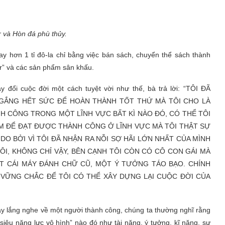
r và Hòn đá phù thủy.
tay hơn 1 tỉ đô-la chỉ bằng việc bán sách, chuyển thể sách thành
er” và các sản phẩm sân khấu.
y đổi cuộc đời một cách tuyệt vời như thế, bà trả lời: “TÔI ĐÃ
 GẮNG HẾT SỨC ĐỂ HOÀN THÀNH TỐT THỨ MÀ TÔI CHO LÀ
H CÔNG TRONG MỘT LĨNH VỰC BẤT KÌ NÀO ĐÓ, CÓ THỂ TÔI
M ĐỂ ĐẠT ĐƯỢC THÀNH CÔNG Ở LĨNH VỰC MÀ TÔI THẬT SỰ
Ự DO BỞI VÌ TÔI ĐÃ NHẬN RA NỖI SỢ HÃI LỚN NHẤT CỦA MÌNH
ÔI, KHÔNG CHỈ VẬY, BÊN CẠNH TÔI CÒN CÓ CÔ CON GÁI MÀ
T CÁI MÁY ĐÁNH CHỮ CŨ, MỘT Ý TƯỞNG TÁO BẠO. CHÍNH
VỮNG CHẮC ĐỂ TÔI CÓ THỂ XÂY DỰNG LẠI CUỘC ĐỜI CỦA
hay lắng nghe về một người thành công, chúng ta thường nghĩ rằng
iêu năng lực vô hình” nào đó như tài năng, ý tưởng, kĩ năng, sự