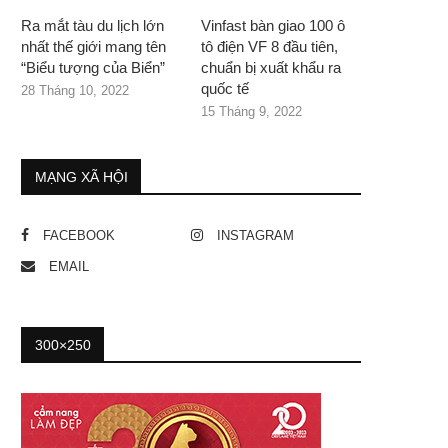
Ra mắt tàu du lịch lớn
Vinfast bàn giao 100 ô
nhất thế giới mang tên
tô điện VF 8 đầu tiên,
“Biểu tượng của Biển”
chuẩn bị xuất khẩu ra
quốc tế
28 Tháng 10, 2022
15 Tháng 9, 2022
MẠNG XÃ HỘI
FACEBOOK
INSTAGRAM
EMAIL
300×250