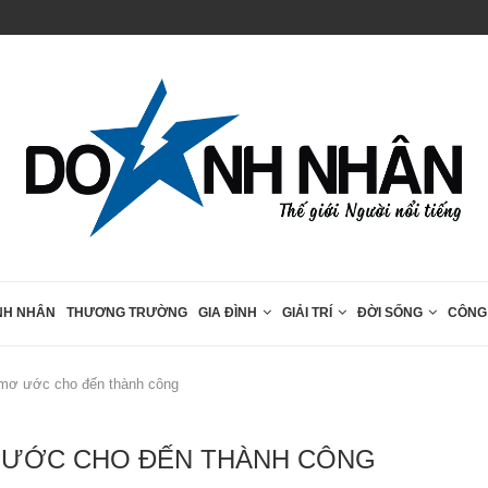
Pickleball – bộ môn thể thao mới mẻ...
g...
NH NHÂN
THƯƠNG TRƯỜNG
GIA ĐÌNH
GIẢI TRÍ
ĐỜI SỐNG
CÔNG
, mơ ước cho đến thành công
MƠ ƯỚC CHO ĐẾN THÀNH CÔNG