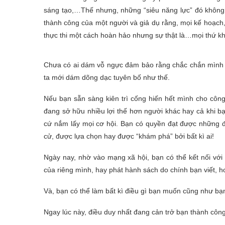
sáng tạo,…Thế nhưng, những “siêu năng lực” đó không h
thành công của một người và giả dụ rằng, mọi kế hoạc
thực thi một cách hoàn hảo nhưng sự thật là…mọi thứ k
Chưa có ai dám vỗ ngực đảm bảo rằng chắc chắn mình sẽ
ta mới dám dõng dạc tuyên bố như thế.
Nếu bạn sẵn sàng kiên trì cống hiến hết mình cho công
đang sở hữu nhiều lợi thế hơn người khác hay cả khi b
cứ nắm lấy mọi cơ hội. Bạn có quyền đạt được những 
cử, được lựa chọn hay được “khám phá” bởi bất kì ai!
Ngày nay, nhờ vào mạng xã hội, bạn có thể kết nối với 
của riêng mình, hay phát hành sách do chính bạn viết, 
Và, bạn có thể làm bất kì điều gì bạn muốn cũng như bạn
Ngay lúc này, điều duy nhất đang cản trở bạn thành 