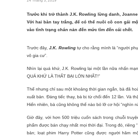
24 Tháng 3, 2019
Trước khi trở thành J.K. Rowling lừng danh, Joann
Với hai bàn tay trắng, để có thể nuôi cô con gái mộ
vào tình trạng chán nản đến mức tìm đến cái chết.
Trước đây,
J.K. Rowling
tự cho rằng mình là “người ph
vô gia cư”.
Nhìn lại quá khứ, J.K. Rowling lại một lần nữa nhấ
QUÁ KHỨ LÀ THẤT BẠI LỚN NHẤT!”
Thế nhưng chỉ sau một khoảng thời gian ngắn, bà đã hoà
xuất bản. Đáng tiếc thay, bà bị từ chối đến 12 lần. Và t
Hiển nhiên, bà cũng không thể nào bỏ lỡ cơ hội “nghìn 
Giờ đây, với hơn 500 triệu cuốn sách trong chuỗi truyệ
phẩm được bán chạy nhất mọi thời đại. Trong đó, riêng 
bản; loạt phim Harry Potter cũng được người hâm m