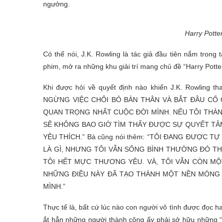
ngưởng.
Harry Potte
Có thể nói, J.K. Rowling là tác giả đầu tiên nắm trong 
phim, mở ra những khu giải trí mang chủ đề “Harry Pott
Khi được hỏi về quyết định nào khiến J.K. Rowling tha
NGỪNG VIỆC CHỐI BỎ BẢN THÂN VÀ BẮT ĐẦU CỐ
QUAN TRỌNG NHẤT CUỘC ĐỜI MÌNH. NẾU TÔI THÀN
SẼ KHÔNG BAO GIỜ TÌM THẤY ĐƯỢC SỰ QUYẾT TÂ
YÊU THÍCH.” Bà cũng nói thêm: “TÔI ĐANG ĐƯỢC T
LÀ GÌ, NHƯNG TÔI VẪN SỐNG BÌNH THƯỜNG ĐÓ TH
TÔI HẾT MỰC THƯƠNG YÊU. VÀ, TÔI VẪN CÒN MỘ
NHỮNG ĐIỀU NÀY ĐÃ TẠO THÀNH MỘT NỀN MÓNG 
MÌNH.”
Thực tế là, bất cứ lúc nào con người vô tình được đọc 
ắt hẳn những người thành công ấy phải sở hữu những “s