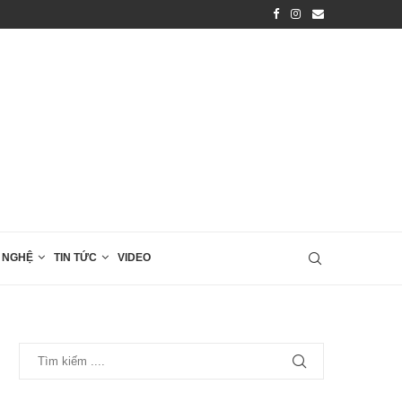
Du khách nước ngoài thực nghiệm Thiền tập...
 NGHỆ
TIN TỨC
VIDEO