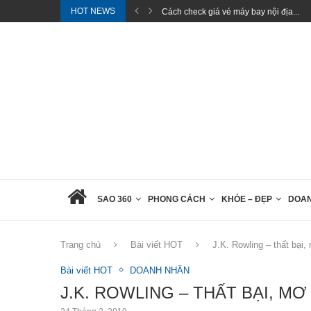
HOT NEWS
Hành trình đến Phú Quốc cùng các chặn
SAO 360
PHONG CÁCH
KHỎE – ĐẸP
DOA
Trang chủ
Bài viết HOT
J.K. Rowling – thất bại
Bài viết HOT
DOANH NHÂN
J.K. ROWLING – THẤT BẠI, 