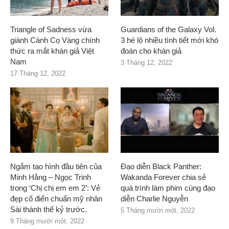
Triangle of Sadness vừa
Guardians of the Galaxy Vol.
giành Cành Cọ Vàng chính
3 hé lộ nhiều tình tiết mới khó
thức ra mắt khán giả Việt
đoán cho khán giả
Nam
3 Tháng 12, 2022
17 Tháng 12, 2022
Ngắm tạo hình đầu tiên của
Đạo diễn Black Panther:
Minh Hằng – Ngọc Trinh
Wakanda Forever chia sẻ
trong ‘Chị chị em em 2’: Vẻ
quá trình làm phim cùng đạo
đẹp cổ điển chuẩn mỹ nhân
diễn Charlie Nguyễn
Sài thành thế kỷ trước.
5 Tháng mười một, 2022
9 Tháng mười một, 2022