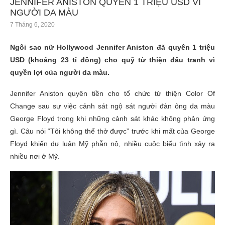
JENNIFER ANISTON QUYÊN 1 TRIỆU USD VÌ
NGƯỜI DA MÀU
7 Tháng 6, 2020
Ngôi sao nữ Hollywood Jennifer Aniston đã quyên 1 triệu
USD (khoảng 23 tỉ đồng) cho quỹ từ thiện đấu tranh vì
quyền lợi của người da màu.
Jennifer Aniston quyên tiền cho tổ chức từ thiện Color Of
Change sau sự việc cảnh sát ngộ sát người đàn ông da màu
George Floyd trong khi những cảnh sát khác không phản ứng
gì. Câu nói “Tôi không thể thở được” trước khi mất của George
Floyd khiến dư luận Mỹ phẫn nộ, nhiều cuộc biểu tình xảy ra
nhiều nơi ở Mỹ.