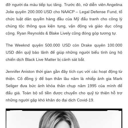
đỡ người da màu tiếp tục tăng. Trước đó, nữ diễn viên Angelina
Jolie quyên 200.000 USD cho NAACP – Legal Defense Fund, tổ
chức luật dân quyền hàng đầu của Mỹ đấu tranh cho công lý
chủng tộc thông qua kiện tụng, vận động và giáo dục công
cộng. Ryan Reynolds & Blake Lively cũng đóng góp tương tự.
The Weeknd quyên 500.000 USD còn Drake quyên 100.000
USD đến quỹ bảo lãnh để giúp những người biểu tình ủng hộ
chiến dịch Black Live Matter bị cảnh sát bắt.
Jennifer Aniston thời gian gần đây tích cực với các hoạt động từ
thiện. Cô đồng ý để bạn thân lâu năm là nhiếp ảnh gia Mark
Seliger đưa bức ảnh khỏa thân chụp năm 1995 của mình để
đấu giá. Toàn bộ số tiền được chuyển cho quỹ từ thiện hỗ trợ
những người gặp khó khăn do đại dịch Covid-19.