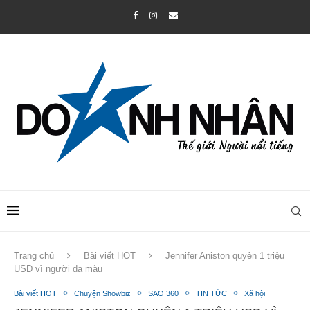
Trang chủ
Bài viết HOT
Jennifer Aniston quyên 1 triệu
USD vì người da màu
Bài viết HOT
Chuyện Showbiz
SAO 360
TIN TỨC
Xã hội