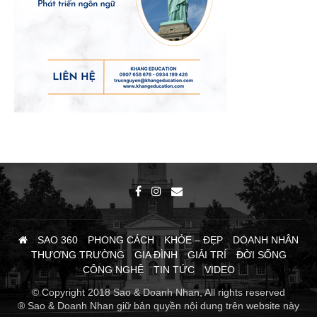
SAO 360
PHONG CÁCH
KHỎE – ĐẸP
DOANH NHÂN
THƯƠNG TRƯỜNG
GIA ĐÌNH
GIẢI TRÍ
ĐỜI SỐNG
CÔNG NGHỆ
TIN TỨC
VIDEO
© Copyright 2018 Sao & Doanh Nhan, All rights reserved
® Sao & Doanh Nhan giữ bản quyền nội dung trên website này