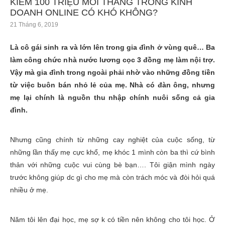
KIẾM 100 TRIỆU MỖI THÁNG TRONG KINH
DOANH ONLINE CÓ KHÓ KHÔNG?
21 Tháng 6, 2019
Là cô gái sinh ra và lớn lên trong gia đình ở vùng quê… Ba
làm công chức nhà nước lương cọc 3 đồng mẹ làm nội trợ.
Vậy mà gia đình trong ngoài phải nhờ vào những đồng tiền
từ việc buôn bán nhỏ lẻ của mẹ. Nhà có đàn ông, nhưng
mẹ lại chính là nguồn thu nhập chính nuôi sống cả gia
đình.
Nhưng cũng chính từ những cay nghiệt của cuộc sống, từ
những lần thấy mẹ cực khổ, mẹ khóc 1 mình còn ba thì cứ bình
thản với những cuộc vui cùng bè bạn…. Tôi giận mình ngày
trước không giúp dc gì cho mẹ mà còn trách móc và đòi hỏi quá
nhiều ở mẹ.
Năm tôi lên đại học, mẹ sợ k có tiền nên không cho tôi học. Ở