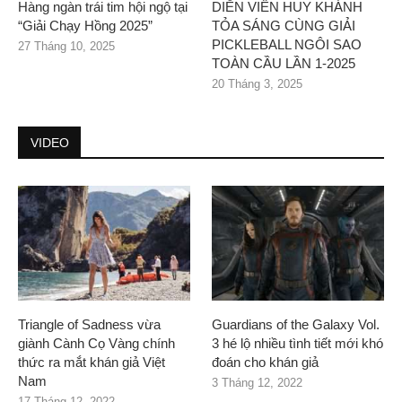
Hàng ngàn trái tim hội ngộ tại
DIỄN VIÊN HUY KHÁNH
“Giải Chạy Hồng 2025”
TỎA SÁNG CÙNG GIẢI
PICKLEBALL NGÔI SAO
27 Tháng 10, 2025
TOÀN CẦU LẦN 1-2025
20 Tháng 3, 2025
VIDEO
Triangle of Sadness vừa
Guardians of the Galaxy Vol.
giành Cành Cọ Vàng chính
3 hé lộ nhiều tình tiết mới khó
thức ra mắt khán giả Việt
đoán cho khán giả
Nam
3 Tháng 12, 2022
17 Tháng 12, 2022