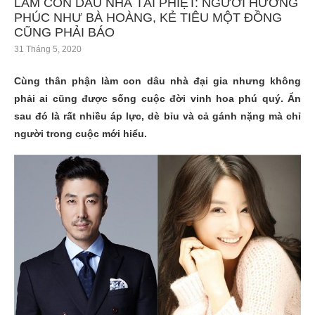
LÀM CON DÂU NHÀ TÀI PHIỆT: NGƯỜI HƯỞNG
PHÚC NHƯ BÀ HOÀNG, KẺ TIÊU MỘT ĐỒNG
CŨNG PHẢI BÁO
31 Tháng 5, 2020
Cùng thân phận làm con dâu nhà đại gia nhưng không
phải ai cũng được sống cuộc đời vinh hoa phú quý. Ẩn
sau đó là rất nhiều áp lực, dè bỉu và cả gánh nặng mà chỉ
người trong cuộc mới hiểu.