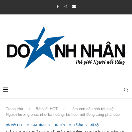
Trang chủ
Bài viết HOT
Làm con dâu nhà tài phiệt:
Người hưởng phúc như bà hoàng, kẻ tiêu một đồng cũng phải báo
Bài viết HOT
GIA ĐÌNH
TIN TỨC
Tổ ấm
Xã hội