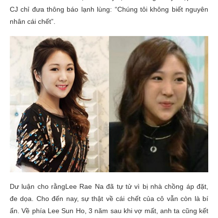
CJ chỉ đưa thông báo lạnh lùng: “Chúng tôi không biết nguyên
nhân cái chết”.
Dư luận cho rằngLee Rae Na đã tự tử vì bị nhà chồng áp đặt,
đe dọa. Cho đến nay, sự thật về cái chết của cô vẫn còn là bí
ẩn. Về phía Lee Sun Ho, 3 năm sau khi vợ mất, anh ta cũng kết