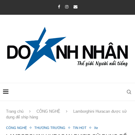
Trang chủ
CÔNG NGHỆ
Lamborghini Huracan được sử
dụng để ship hàng
CÔNG NGHỆ
THƯƠNG TRƯỜNG
TIN HOT
Xe