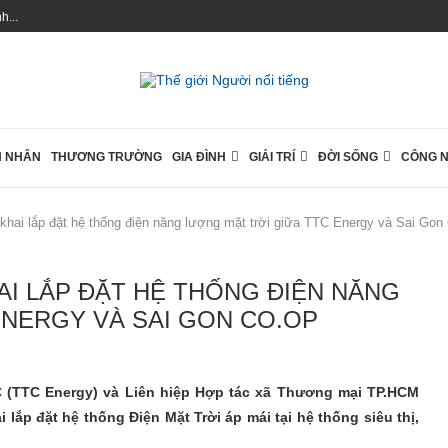
...
 NHÂN
THƯƠNG TRƯỜNG
GIA ĐÌNH
GIẢI TRÍ
ĐỜI SỐNG
CÔNG 
n khai lắp đặt hệ thống điện năng lượng mặt trời giữa TTC Energy và Sai Gon
AI LẮP ĐẶT HỆ THỐNG ĐIỆN NĂNG
ENERGY VÀ SAI GON CO.OP
 (TTC Energy) và Liên hiệp Hợp tác xã Thương mại TP.HCM
i lắp đặt hệ thống Điện Mặt Trời áp mái tại hệ thống siêu thị,