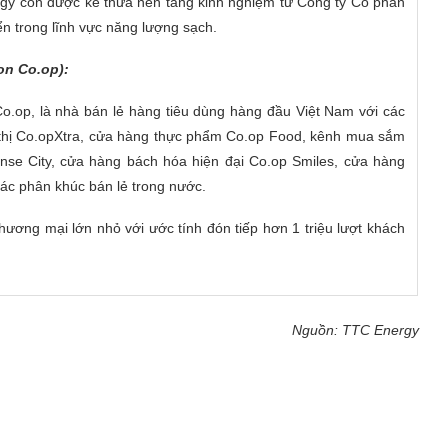
rgy còn được kế thừa nền tảng kinh nghiệm từ Công ty Cổ phần
ển trong lĩnh vực năng lượng sạch.
on Co.op):
.op, là nhà bán lẻ hàng tiêu dùng hàng đầu Việt Nam với các
u thị Co.opXtra, cửa hàng thực phẩm Co.op Food, kênh mua sắm
nse City, cửa hàng bách hóa hiện đại Co.op Smiles, cửa hàng
các phân khúc bán lẻ trong nước.
thương mại lớn nhỏ với ước tính đón tiếp hơn 1 triệu lượt khách
Nguồn: TTC Energy