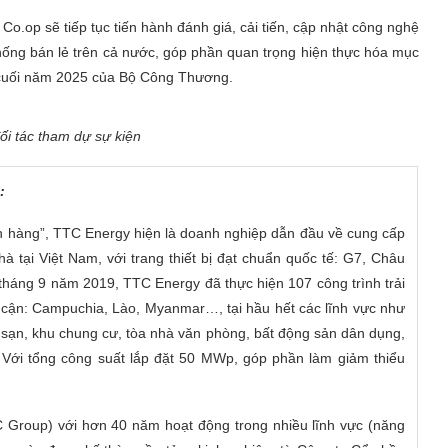
o.op sẽ tiếp tục tiến hành đánh giá, cải tiến, cập nhật công nghệ
thống bán lẻ trên cả nước, góp phần quan trọng hiện thực hóa mục
o cuối năm 2025 của Bộ Công Thương.
ối tác tham dự sự kiện
:
h hàng”, TTC Energy hiện là doanh nghiệp dẫn đầu về cung cấp
nhà tại Việt Nam, với trang thiết bị đạt chuẩn quốc tế: G7, Châu
 tháng 9 năm 2019, TTC Energy đã thực hiện 107 công trình trải
n cận: Campuchia, Lào, Myanmar…, tại hầu hết các lĩnh vực như
h sạn, khu chung cư, tòa nhà văn phòng, bất động sản dân dụng,
 Với tổng công suất lắp đặt 50 MWp, góp phần làm giảm thiểu
 Group) với hơn 40 năm hoạt động trong nhiều lĩnh vực (năng