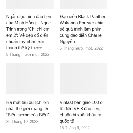
Ngắm tạo hình đầu tiên
Đạo diễn Black Panther:
của Minh Hằng – Ngọc
Wakanda Forever chia
Trinh trong ‘Chị chị em
sẻ quá trình làm phim
em 2’: Vẻ đẹp cổ điển
cùng đạo diễn Charlie
chuẩn mỹ nhân Sài
Nguyễn
thành thế kỷ trước.
5 Tháng mười một, 2022
9 Tháng mười một, 2022
Ra mắt tàu du lịch lớn
Vinfast bàn giao 100 ô
nhất thế giới mang tên
tô điện VF 8 đầu tiên,
“Biểu tượng của Biển”
chuẩn bị xuất khẩu ra
quốc tế
28 Tháng 10, 2022
15 Tháng 9, 2022