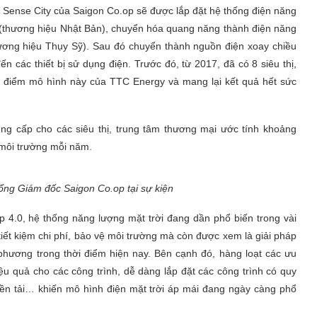
i Sense City của Saigon Co.op sẽ được lắp đặt hệ thống điện năng
 (thương hiệu Nhật Bản), chuyển hóa quang năng thành điện năng
hương hiệu Thụy Sỹ). Sau đó chuyển thành nguồn điện xoay chiều
n các thiết bị sử dụng điện. Trước đó, từ 2017, đã có 8 siêu thị,
í điểm mô hình này của TTC Energy và mang lại kết quả hết sức
ung cấp cho các siêu thị, trung tâm thương mại ước tính khoảng
 môi trường mỗi năm.
ng Giám đốc Saigon Co.op tại sự kiện
 4.0, hệ thống năng lượng mặt trời đang dần phổ biến trong vài
tiết kiệm chi phí, bảo vệ môi trường mà còn được xem là giải pháp
 phương trong thời điểm hiện nay. Bên cạnh đó, hàng loạt các ưu
ệu quả cho các công trình, dễ dàng lắp đặt các công trình có quy
yền tải… khiến mô hình điện mặt trời áp mái đang ngày càng phổ