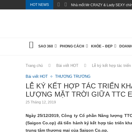
HOT NEWS
Nhà mốt Mr CRAZY & Lady SEXY chính
SAO 360
PHONG CÁCH
KHỎE – ĐẸP
DOANH
Trang chủ
Bài viết HOT
Lễ ký kết hợp tác triể
Bài viết HOT
THƯƠNG TRƯỜNG
LỄ KÝ KẾT HỢP TÁC TRIỂN KH
LƯỢNG MẶT TRỜI GIỮA TTC 
25 Tháng 12, 2019
Ngày 25/12/2019, Công ty Cổ phần Năng lượng TTC
(Saigon Co.op) đã tiến hành ký kết hợp tác triển kha
trung tâm thương mại của Saigon Co.op.