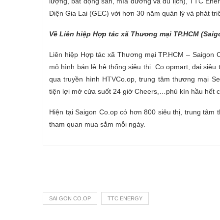
lượng, bất động sản, mía đường và du lịch), TTC Ene
Điện Gia Lai (GEC) với hơn 30 năm quản lý và phát tri
Về Liên hiệp Hợp tác xã Thương mại TP.HCM (Saig
Liên hiệp Hợp tác xã Thương mại TP.HCM – Saigon Co
mô hình bán lẻ hệ thống siêu thị Co.opmart, đại siê
qua truyền hình HTVCo.op, trung tâm thương mại Se
tiện lợi mở cửa suốt 24 giờ Cheers,…phủ kín hầu hết 
Hiện tại Saigon Co.op có hơn 800 siêu thị, trung tâm 
tham quan mua sắm mỗi ngày.
SAI GON CO.OP
TTC ENERGY