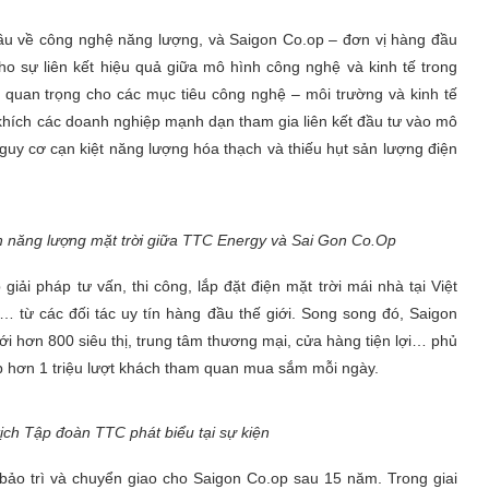
ầu về công nghệ năng lượng, và Saigon Co.op – đơn vị hàng đầu
o sự liên kết hiệu quả giữa mô hình công nghệ và kinh tế trong
 quan trọng cho các mục tiêu công nghệ – môi trường và kinh tế
khích các doanh nghiệp mạnh dạn tham gia liên kết đầu tư vào mô
guy cơ cạn kiệt năng lượng hóa thạch và thiếu hụt sản lượng điện
iện năng lượng mặt trời giữa TTC Energy và Sai Gon Co.Op
ải pháp tư vấn, thi công, lắp đặt điện mặt trời mái nhà tại Việt
… từ các đối tác uy tín hàng đầu thế giới. Song song đó, Saigon
i hơn 800 siêu thị, trung tâm thương mại, cửa hàng tiện lợi… phủ
ếp hơn 1 triệu lượt khách tham quan mua sắm mỗi ngày.
ch Tập đoàn TTC phát biểu tại sự kiện
bảo trì và chuyển giao cho Saigon Co.op sau 15 năm. Trong giai