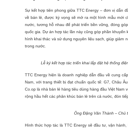
Sự kết hợp tiên phong giữa TTC Energy – đơn vị dẫn đ
về bán lẻ, được kỳ vọng sẽ mở ra một hình mẫu mới ch
nước, tương hỗ nhau để phát triển bền vững, đóng góp
quốc gia. Dự án hợp tác lần này cũng góp phần khuyến 
hình khai thác và sử dụng nguyên liệu sạch, giúp giảm n
trong nước.
Lễ ký kết hợp tác triển khai lắp đặt hệ thống đ
TTC Energy hiện là doanh nghiệp dẫn đầu về cung cấp gi
Nam, với trang thiết bị đạt chuẩn quốc tế: G7, Châu Âu
Co.op là nhà bán lẻ hàng tiêu dùng hàng đầu Việt Nam vớ
rộng hầu hết các phân khúc bán lẻ trên cả nước, đón ti
Ông Đặng Văn Thành – Chủ tị
Hình thức hợp tác là TTC Energy sẽ đầu tư, vận hành, 