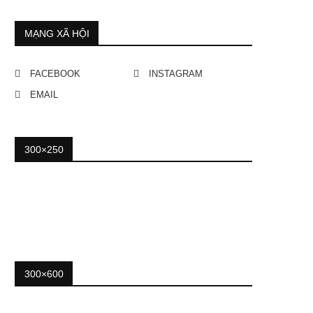
MẠNG XÃ HỘI
FACEBOOK
INSTAGRAM
EMAIL
300×250
300×600