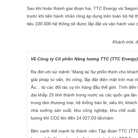
Sau khi hoàn thành giai đoạn hai, TTC Energy và Saigon C
trước khi tiến hành nhân rộng áp dụng trên toàn bộ hệ 
tiêu 100.000 hệ thống sẽ được lắp đặt và vận hành và
Khách mời, đ
Về Công ty Cổ phần Năng lượng TTC (TTC Energy)
Ra đời với sứ mệnh “Mang lại Sự phồn thịnh cho khác
giải pháp tư vấn, thi công, lắp đặt điện mặt trời mái 
Âu… từ các đối tác uy tín hàng đầu thế giới. Tính đến
dài khắp 25 tỉnh thành trong nước và các quốc gia lậ
trung tâm thương mại, hệ thống bán lẻ, siêu thị, khác
nhà xưởng sản xuất, khu công nghiệp, khu chế xuất.
lượng khí CO2 lên đến 24.027,03 tấn/năm.
Bên cạnh thế mạnh là thành viên Tập đoàn TTC (TTC