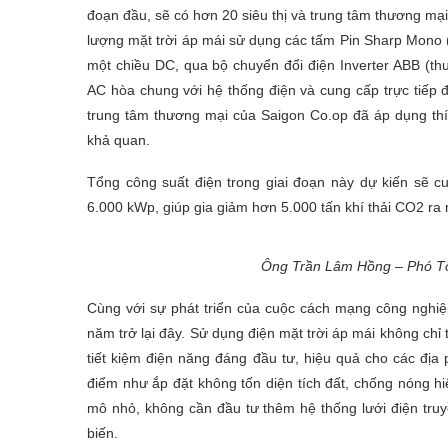
đoạn đầu, sẽ có hơn 20 siêu thị và trung tâm thương mạ
lượng mặt trời áp mái sử dụng các tấm Pin Sharp Mono
một chiều DC, qua bộ chuyển đổi điện Inverter ABB (t
AC hòa chung với hệ thống điện và cung cấp trực tiếp đế
trung tâm thương mại của Saigon Co.op đã áp dụng th
khả quan.
Tổng công suất điện trong giai đoạn này dự kiến sẽ c
6.000 kWp, giúp gia giảm hơn 5.000 tấn khí thải CO2 ra
Ông Trần Lâm Hồng – Phó Tổ
Cùng với sự phát triển của cuộc cách mạng công nghiệp
năm trở lại đây. Sử dụng điện mặt trời áp mái không chỉ 
tiết kiệm điện năng đáng đầu tư, hiệu quả cho các địa
điểm như ắp đặt không tốn diện tích đất, chống nóng hi
mô nhỏ, không cần đầu tư thêm hệ thống lưới điện tru
biến.