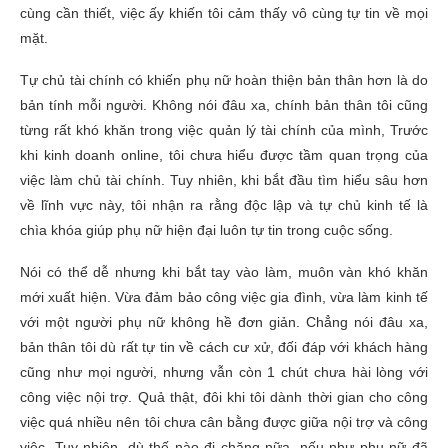
cùng cần thiết, việc ấy khiến tôi cảm thấy vô cùng tự tin về mọi
mặt.
Tự chủ tài chính có khiến phụ nữ hoàn thiện bản thân hơn là do
bản tính mỗi người. Không nói đâu xa, chính bản thân tôi cũng
từng rất khó khăn trong việc quản lý tài chính của mình, Trước
khi kinh doanh online, tôi chưa hiểu được tầm quan trọng của
việc làm chủ tài chính. Tuy nhiên, khi bắt đầu tìm hiểu sâu hơn
về lĩnh vực này, tôi nhận ra rằng độc lập và tự chủ kinh tế là
chìa khóa giúp phụ nữ hiện đại luôn tự tin trong cuộc sống.
Nói có thể dễ nhưng khi bắt tay vào làm, muôn vàn khó khăn
mới xuất hiện. Vừa đảm bảo công việc gia đình, vừa làm kinh tế
với một người phụ nữ không hề đơn giản. Chẳng nói đâu xa,
bản thân tôi dù rất tự tin về cách cư xử, đối đáp với khách hàng
cũng như mọi người, nhưng vẫn còn 1 chút chưa hài lòng với
công việc nội trợ. Quả thật, đôi khi tôi dành thời gian cho công
việc quá nhiều nên tôi chưa cân bằng được giữa nội trợ và công
việc. Tuy nhiên, dù thế nào đi chăng nữa, nếu như phụ nữ đã