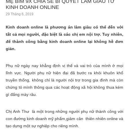
MẸ BỈM 9X CHIA SẺ BÍ QUYẾT LÀM GIÀU TỪ
KINH DOANH ONLINE
29 Tháng 6, 2019
Kinh doanh online là phương án làm giàu có thể đến với
tất cả mọi người, đặc biệt là các chị em nội trợ. Tuy nhiên,
để thành công bằng kinh doanh online lại không hề đơn
giản.
Phụ nữ ngày nay khẳng định vị thế và vai trò của mình ở mọi
lĩnh vực. Người phụ nữ hiện đại đã bước ra khỏi khuôn khổ
truyền thống, không chỉ là người nội trợ trong gia đình mà còn
chứng tỏ mình thông qua các hoạt động xã hội không thua kém
gì đấng mày râu.
Chị Anh Thư là một trong những người phụ nữ thành công với
con đường kinh doanh mỹ phẩm,giảm cân thiên nhiên online và
tạo dựng một sự nghiệp cho riêng mình.