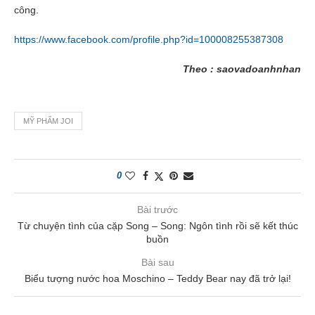
công.
https://www.facebook.com/profile.php?id=100008255387308
Theo : saovadoanhnhan
MỸ PHẨM JOI
0
Bài trước
Từ chuyện tình của cặp Song – Song: Ngôn tình rồi sẽ kết thúc
buồn
Bài sau
Biểu tượng nước hoa Moschino – Teddy Bear nay đã trở lại!