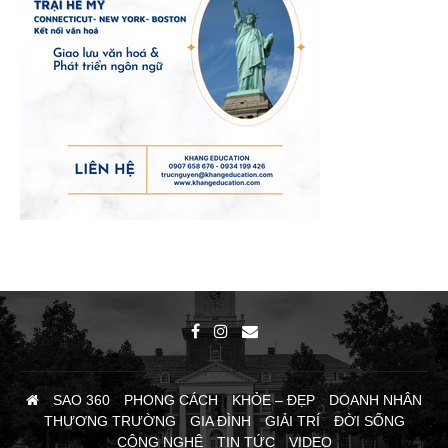
SAO 360
PHONG CÁCH
KHỎE – ĐẸP
DOANH NHÂN
THƯƠNG TRƯỜNG
GIA ĐÌNH
GIẢI TRÍ
ĐỜI SỐNG
CÔNG NGHỆ
TIN TỨC
VIDEO