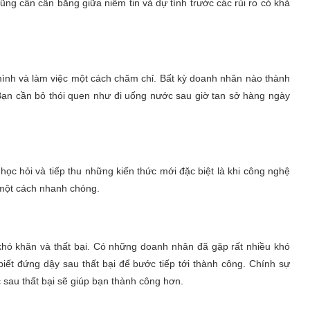
ng cần cân bằng giữa niềm tin và dự tính trước các rủi ro có khả
mình và làm việc một cách chăm chỉ. Bất kỳ doanh nhân nào thành
. Bạn cần bỏ thói quen như đi uống nước sau giờ tan sở hàng ngày
học hỏi và tiếp thu những kiến thức mới đặc biệt là khi công nghệ
 một cách nhanh chóng.
khó khăn và thất bại. Có những doanh nhân đã gặp rất nhiều khó
biết đứng dậy sau thất bại để bước tiếp tới thành công. Chính sự
 sau thất bại sẽ giúp bạn thành công hơn.