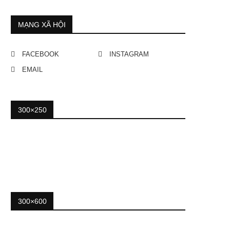
MẠNG XÃ HỘI
FACEBOOK
INSTAGRAM
EMAIL
300×250
300×600