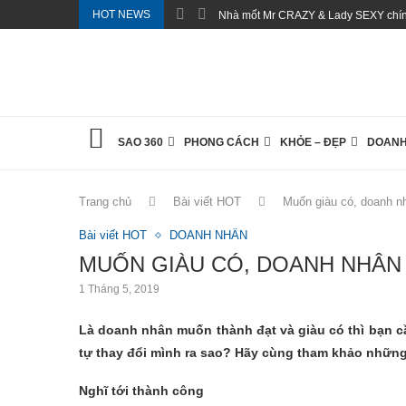
HOT NEWS
Nhà mốt Mr CRAZY & Lady SEXY chính
SAO 360
PHONG CÁCH
KHỎE – ĐẸP
DOANH
Trang chủ
Bài viết HOT
Muốn giàu có, doanh nh
Bài viết HOT
DOANH NHÂN
MUỐN GIÀU CÓ, DOANH NHÂN 
1 Tháng 5, 2019
Là doanh nhân muốn thành đạt và giàu có thì bạn cầ
tự thay đổi mình ra sao? Hãy cùng tham khảo những 
Nghĩ tới thành công