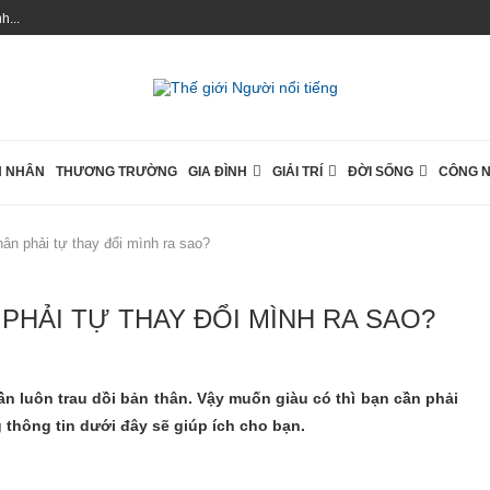
...
 NHÂN
THƯƠNG TRƯỜNG
GIA ĐÌNH
GIẢI TRÍ
ĐỜI SỐNG
CÔNG 
ân phải tự thay đổi mình ra sao?
PHẢI TỰ THAY ĐỔI MÌNH RA SAO?
n luôn trau dồi bản thân. Vậy muốn giàu có thì bạn cần phải
thông tin dưới đây sẽ giúp ích cho bạn.