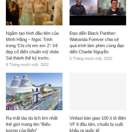
Ngắm tạo hình đầu tiên của
Đạo diễn Black Panther:
Minh Hằng – Ngọc Trinh
Wakanda Forever chia sẻ
trong ‘Chị chị em em 2’: Vẻ
quá trình làm phim cùng đạo
đẹp cổ điển chuẩn mỹ nhân
diễn Charlie Nguyễn
Sài thành thế kỷ trước.
5 Tháng mười một, 2022
9 Tháng mười một, 2022
Ra mắt tàu du lịch lớn nhất
Vinfast bàn giao 100 ô tô điện
thế giới mang tên “Biểu
VF 8 đầu tiên, chuẩn bị xuất
tượng của Biển”
khẩu ra quốc tế