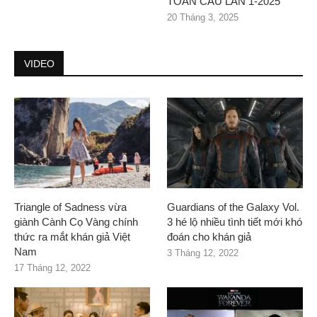
TOÀN CẦU LẦN 1-2025
20 Tháng 3, 2025
VIDEO
Triangle of Sadness vừa
Guardians of the Galaxy Vol.
giành Cành Cọ Vàng chính
3 hé lộ nhiều tình tiết mới khó
thức ra mắt khán giả Việt
đoán cho khán giả
Nam
3 Tháng 12, 2022
17 Tháng 12, 2022