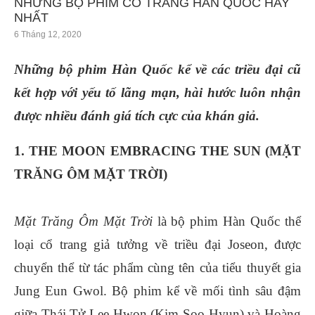
NHỮNG BỘ PHIM CỔ TRANG HÀN QUỐC HAY
NHẤT
6 Tháng 12, 2020
Những bộ phim Hàn Quốc kể về các triều đại cũ
kết hợp với yếu tố lãng mạn, hài hước luôn nhận
được nhiều đánh giá tích cực của khán giả.
1. THE MOON EMBRACING THE SUN (MẶT
TRĂNG ÔM MẶT TRỜI)
Mặt Trăng Ôm Mặt Trời
là bộ phim Hàn Quốc thể
loại cổ trang giả tưởng về triều đại Joseon, được
chuyển thể từ tác phẩm cùng tên của tiểu thuyết gia
Jung Eun Gwol. Bộ phim kể về mối tình sâu đậm
giữa Thái Tử Lee Hwon (Kim Soo Hyun) và Hoàng