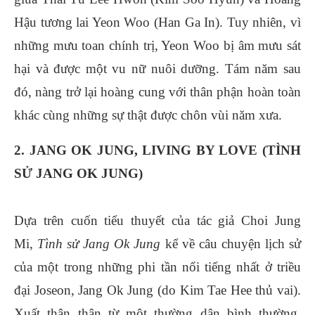
Hậu tương lai Yeon Woo (Han Ga In). Tuy nhiên, vì
những mưu toan chính trị, Yeon Woo bị âm mưu sát
hại và được một vu nữ nuôi dưỡng. Tám năm sau
đó, nàng trở lại hoàng cung với thân phận hoàn toàn
khác cùng những sự thật được chôn vùi năm xưa.
2. JANG OK JUNG, LIVING BY LOVE (TÌNH
SỬ JANG OK JUNG)
Dựa trên cuốn tiểu thuyết của tác giả Choi Jung
Mi,
Tình sử Jang Ok Jung
kể về câu chuyện lịch sử
của một trong những phi tần nổi tiếng nhất ở triều
đại Joseon, Jang Ok Jung (do Kim Tae Hee thủ vai).
Xuất thân thân từ một thường dân bình thường,