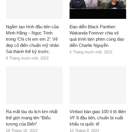
Ngắm tạo hình đầu tiên của
Đạo diễn Black Panther:
Minh Hằng – Ngọc Trinh
Wakanda Forever chia sẻ
trong ‘Chị chị em em 2’: Vẻ
quá trình làm phim cùng đạo
đẹp cổ điển chuẩn mỹ nhân
diễn Charlie Nguyễn
Sài thành thế kỷ trước.
5 Tháng mười một, 2022
9 Tháng mười một, 2022
Ra mắt tàu du lịch lớn nhất
Vinfast bàn giao 100 ô tô điện
thế giới mang tên “Biểu
VF 8 đầu tiên, chuẩn bị xuất
tượng của Biển”
khẩu ra quốc tế
28 Tháng 10, 2022
15 Tháng 9, 2022