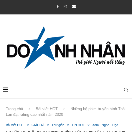
Trang chủ
Bài viết HOT
Những bộ phim truyền hình Thái
Lan đạt rating cao nhất năm 2020
Bài viết HOT
GIẢI TRÍ
Thư giãn
TIN HOT
Xem - Nghe - Đọc