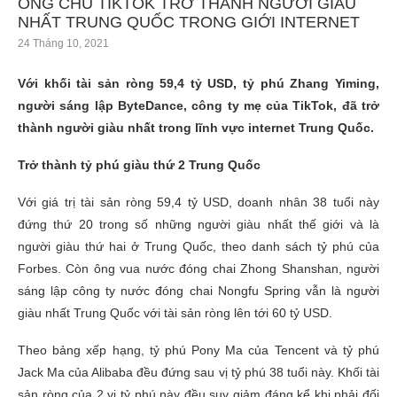
ÔNG CHỦ TIKTOK TRỞ THÀNH NGƯỜI GIÀU
NHẤT TRUNG QUỐC TRONG GIỚI INTERNET
24 Tháng 10, 2021
Với khối tài sản ròng 59,4 tỷ USD, tỷ phú Zhang Yiming,
người sáng lập ByteDance, công ty mẹ của TikTok, đã trở
thành người giàu nhất trong lĩnh vực internet Trung Quốc.
Trở thành tỷ phú giàu thứ 2 Trung Quốc
Với giá trị tài sản ròng 59,4 tỷ USD, doanh nhân 38 tuổi này
đứng thứ 20 trong số những người giàu nhất thế giới và là
người giàu thứ hai ở Trung Quốc, theo danh sách tỷ phú của
Forbes. Còn ông vua nước đóng chai Zhong Shanshan, người
sáng lập công ty nước đóng chai Nongfu Spring vẫn là người
giàu nhất Trung Quốc với tài sản ròng lên tới 60 tỷ USD.
Theo bảng xếp hạng, tỷ phú Pony Ma của Tencent và tỷ phú
Jack Ma của Alibaba đều đứng sau vị tỷ phú 38 tuổi này. Khối tài
sản ròng của 2 vị tỷ phú này đều suy giảm đáng kể khi phải đối