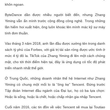
khôn ngoan.
ByteDance dần được nhiều người biết đến, nhưng Zhang
Yiming vẫn ẩn mình trước cộng đồng công nghệ. Trong những
lần hiếm hoi xuất hiện, ông luôn khoác lên mình mác kỹ sư máy
tính đơn thuần.
Vào tháng 3 năm 2018, anh lần đầu được xướng tên trong danh
sách tỷ phú của Forbes, với giá trị tài sản ròng được ước tính ở
mức 4 tỷ đô la. TikTok của Zhang Yiming đi lên một cách chóng
mặt, cho tới thời điểm hiện tại, đây là ứng dụng có tốc độ phát
triển nhanh nhất thế giới.
Ở Trung Quốc, những doanh nhân thế hệ Internet như Zhang
Yiming có chung một mối lo là “ông kẹ” Tencent. Đứng trước
Tập đoàn Internet đầu ngành của Đại lục, họ có ba lựa chọn:
Hoặc là sống, hoặc là chết, hoặc chấp nhận gia nhập Tencent.
Cuối năm 2016, các tin đồn về việc Tencent sẽ mua lại Toutiao