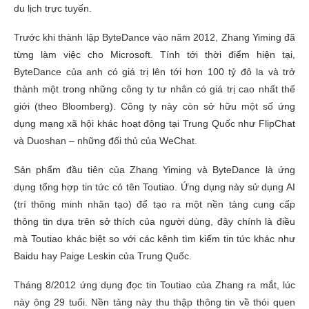
du lịch trực tuyến.
Trước khi thành lập ByteDance vào năm 2012, Zhang Yiming đã
từng làm việc cho Microsoft. Tính tới thời điểm hiện tại,
ByteDance của anh có giá trị lên tới hơn 100 tỷ đô la và trở
thành một trong những công ty tư nhân có giá trị cao nhất thế
giới (theo Bloomberg). Công ty này còn sở hữu một số ứng
dụng mạng xã hội khác hoạt động tại Trung Quốc như FlipChat
và Duoshan – những đối thủ của WeChat.
Sản phẩm đầu tiên của Zhang Yiming và ByteDance là ứng
dụng tổng hợp tin tức có tên Toutiao. Ứng dụng này sử dụng AI
(trí thông minh nhân tạo) để tạo ra một nền tảng cung cấp
thông tin dựa trên sở thích của người dùng, đây chính là điều
mà Toutiao khác biệt so với các kênh tìm kiếm tin tức khác như
Baidu hay Paige Leskin của Trung Quốc.
Tháng 8/2012 ứng dụng đọc tin Toutiao của Zhang ra mắt, lúc
này ông 29 tuổi. Nền tảng này thu thập thông tin về thói quen