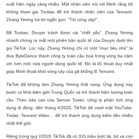
xuất hiện ngày càng nhiều. Một nhân viên nói với Minh rằng tôi
không tham gia Toutiao để trở thành nhân viên của Tencent.
Zhang Yiming trả lời ngắn gọn: “Tôi cũng vậy!”.
Để Toutiao, Douyin tránh được cái “chết yểu”, Zhang Yiming
nhanh chóng ra mắt một phiên bản quốc tế của Douyin dưới tên
gọi TikTok. Lúc này, Zhang Yiming chỉ có một “mục tiêu nhỏ” là
đưa ByteDance thành công ty toàn cầu hoá trong vòng ba năm
với hơn một nửa người dùng quốc tế. Đó là lối thoát duy nhất
giúp Minh thoát khỏi vòng vây của gã khổng lồ Tencent.
TikTok đã không làm Zhang Yiming thất vọng. Ứng dụng này
bước ra khỏi biên giới Trung Quốc và trở thành hiện tượng toàn
cầu. Theo báo cáo của Sensor Tower, công ty phân tích ứng
dụng di động, đến tháng 4/2020, TikTok đã vượt mặt YouTube,
Tinder, Tencent Video… để trở thành ứng dụng kiếm tiền nhiều
nhất thế giới.
Riêng trong quý I/2020 TikTok đã có 315 triệu lượt tải, bỏ xa con