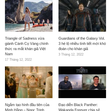
Triangle of Sadness vừa
Guardians of the Galaxy Vol.
giành Cành Cọ Vàng chính
3 hé lộ nhiều tình tiết mới khó
thức ra mắt khán giả Việt
đoán cho khán giả
Nam
3 Tháng 12, 2022
17 Tháng 12, 2022
Ngắm tạo hình đầu tiên của
Đạo diễn Black Panther:
Minh Hằng – Ngọc Trinh
Wakanda Forever chia sẻ