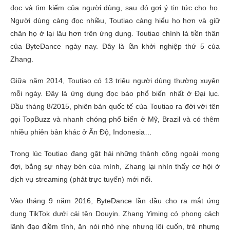
đọc và tìm kiếm của người dùng, sau đó gợi ý tin tức cho họ.
Người dùng càng đọc nhiều, Toutiao càng hiểu họ hơn và giữ
chân họ ở lại lâu hơn trên ứng dụng. Toutiao chính là tiền thân
của ByteDance ngày nay. Đây là lần khởi nghiệp thứ 5 của
Zhang.
Giữa năm 2014, Toutiao có 13 triệu người dùng thường xuyên
mỗi ngày. Đây là ứng dụng đọc báo phổ biến nhất ở Đại lục.
Đầu tháng 8/2015, phiên bản quốc tế của Toutiao ra đời với tên
gọi TopBuzz và nhanh chóng phổ biến ở Mỹ, Brazil và có thêm
nhiều phiên bản khác ở Ấn Độ, Indonesia…
Trong lúc Toutiao đang gặt hái những thành công ngoài mong
đợi, bằng sự nhạy bén của mình, Zhang lại nhìn thấy cơ hội ở
dịch vụ streaming (phát trực tuyến) mới nổi.
Vào tháng 9 năm 2016, ByteDance lần đầu cho ra mắt ứng
dụng TikTok dưới cái tên Douyin. Zhang Yiming có phong cách
lãnh đạo điềm tĩnh, ăn nói nhỏ nhẹ nhưng lôi cuốn, trẻ nhưng