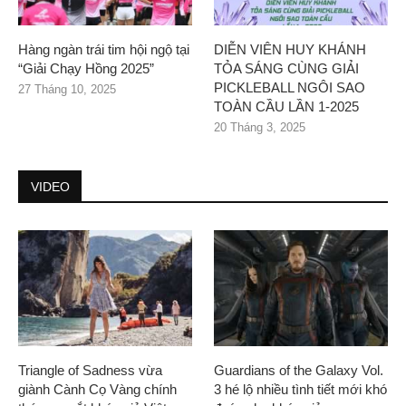
Hàng ngàn trái tim hội ngộ tại
DIỄN VIÊN HUY KHÁNH
“Giải Chạy Hồng 2025”
TỎA SÁNG CÙNG GIẢI
PICKLEBALL NGÔI SAO
27 Tháng 10, 2025
TOÀN CẦU LẦN 1-2025
20 Tháng 3, 2025
VIDEO
Triangle of Sadness vừa
Guardians of the Galaxy Vol.
giành Cành Cọ Vàng chính
3 hé lộ nhiều tình tiết mới khó