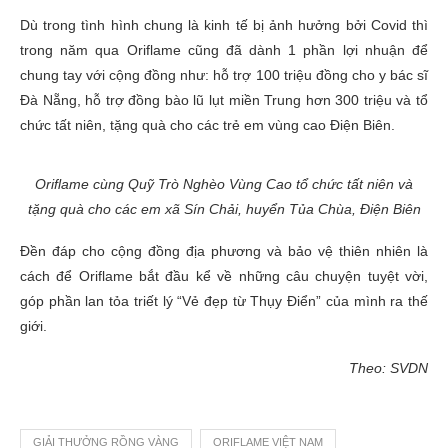
Dù trong tình hình chung là kinh tế bị ảnh hưởng bởi Covid thì
trong năm qua Oriflame cũng đã dành 1 phần lợi nhuận để
chung tay với cộng đồng như: hỗ trợ 100 triệu đồng cho y bác sĩ
Đà Nẵng, hỗ trợ đồng bào lũ lụt miền Trung hơn 300 triệu và tổ
chức tất niên, tặng quà cho các trẻ em vùng cao Điện Biên.
Oriflame cùng Quỹ Trò Nghèo Vùng Cao tổ chức tất niên và
tặng quà cho các em xã Sín Chải, huyển Tủa Chùa, Điện Biên
Đền đáp cho cộng đồng địa phương và bảo vệ thiên nhiên là
cách để Oriflame bắt đầu kể về những câu chuyện tuyệt vời,
góp phần lan tỏa triết lý “Vẻ đẹp từ Thụy Điển” của mình ra thế
giới.
Theo: SVDN
GIẢI THƯỞNG RỒNG VÀNG
ORIFLAME VIỆT NAM