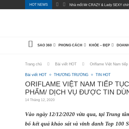
HOT NEWS
Nhà mốt Mr CRAZY & Lady SEXY chính
SAO 360
PHONG CÁCH
KHỎE – ĐẸP
DOANH
Trang chủ
Bài viết HOT
Oriflame Việt Nam tiếp
Bài viết HOT
THƯƠNG TRƯỜNG
TIN HOT
ORIFLAME VIỆT NAM TIẾP TỤ
PHẨM/ DỊCH VỤ ĐƯỢC TIN DÙ
14 Tháng 12, 2020
Vào ngày 12/12/2020 vừa qua, tại Trung tâ
bố kết quả khảo sát và vinh danh Top 100