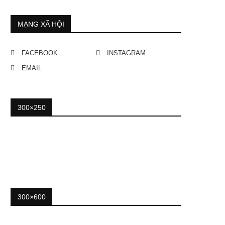
MẠNG XÃ HỘI
FACEBOOK
INSTAGRAM
EMAIL
300×250
300×600