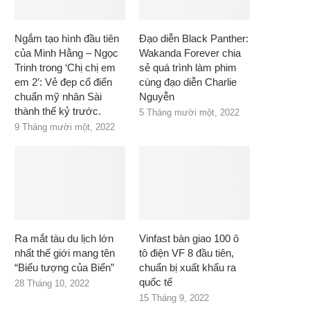
Ngắm tạo hình đầu tiên
Đạo diễn Black Panther:
của Minh Hằng – Ngọc
Wakanda Forever chia
Trinh trong ‘Chị chị em
sẻ quá trình làm phim
em 2’: Vẻ đẹp cổ điển
cùng đạo diễn Charlie
chuẩn mỹ nhân Sài
Nguyễn
thành thế kỷ trước.
5 Tháng mười một, 2022
9 Tháng mười một, 2022
Ra mắt tàu du lịch lớn
Vinfast bàn giao 100 ô
nhất thế giới mang tên
tô điện VF 8 đầu tiên,
“Biểu tượng của Biển”
chuẩn bị xuất khẩu ra
quốc tế
28 Tháng 10, 2022
15 Tháng 9, 2022