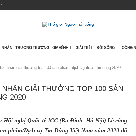
...
 NHÂN
THƯƠNG TRƯỜNG
GIA ĐÌNH
GIẢI TRÍ
ĐỜI SỐNG
CÔNG 
 tục nhận giải thưởng top 100 sản phẩm/ dịch vụ được tin dùng 2020
C NHẬN GIẢI THƯỞNG TOP 100 SẢN
NG 2020
m Hội nghị Quốc tế ICC (Ba Đình, Hà Nội) Lễ công
 Sản phẩm/Dịch vụ Tin Dùng Việt Nam năm 2020 đã